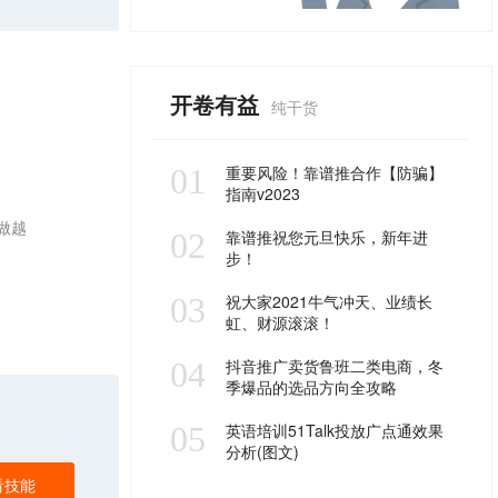
开卷有益
纯干货
01
重要风险！靠谱推合作【防骗】
指南v2023
做越
02
靠谱推祝您元旦快乐，新年进
步！
03
祝大家2021牛气冲天、业绩长
虹、财源滚滚！
04
抖音推广卖货鲁班二类电商，冬
季爆品的选品方向全攻略
05
英语培训51Talk投放广点通效果
分析(图文)
看技能