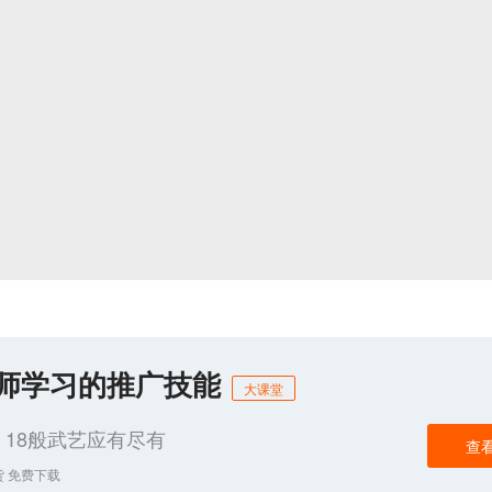
化师学习的推广技能
大课堂
18般武艺应有尽有
查
货 免费下载