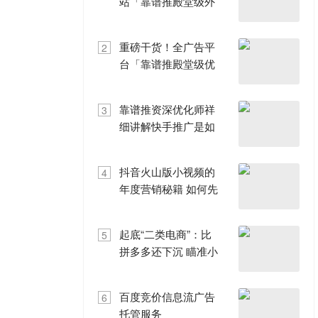
站「靠谱推殿堂级外
贸SEO优化」泄密！
重磅干货！全广告平
2
台「靠谱推殿堂级优
化方法论」泄密！
靠谱推资深优化师祥
3
细讲解快手推广是如
何优化创意的！
抖音火山版小视频的
4
年度营销秘籍 如何先
人一步，抢占商业新
增长点？
起底“二类电商”：比
5
拼多多还下沉 瞄准小
镇中年男人
百度竞价信息流广告
6
托管服务