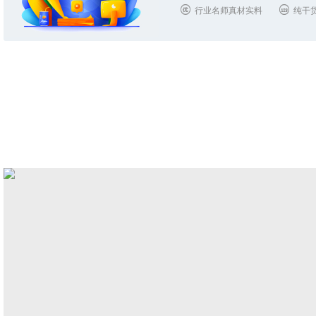
行业名师真材实料
纯干

