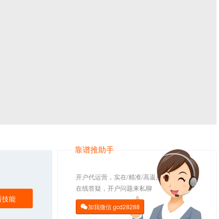
靠谱推助手
开户代运营，实在/精准/高返点
在线答疑，开户问题来私聊
看技能
加我微信
gcd28288
