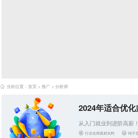
当前位置：
首页
>
推广
>
分析师

2024年适合优
从入门就业到进阶高薪！
行业名师真材实料
纯干

