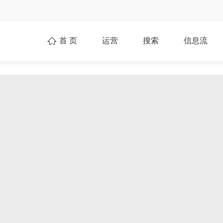
首 页
运营
搜索
信息流
