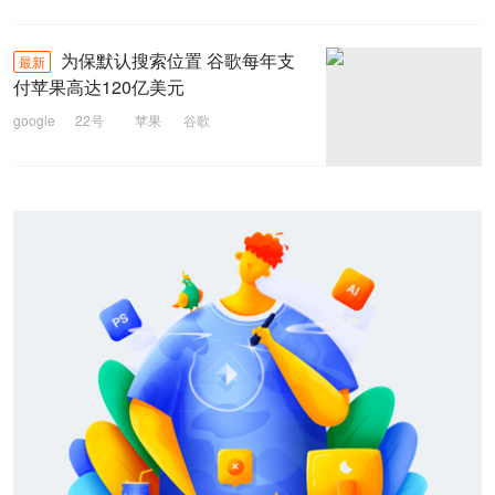
电子商务
为保默认搜索位置 谷歌每年支
最新
付苹果高达120亿美元
google
22号
苹果
谷歌
默认搜索