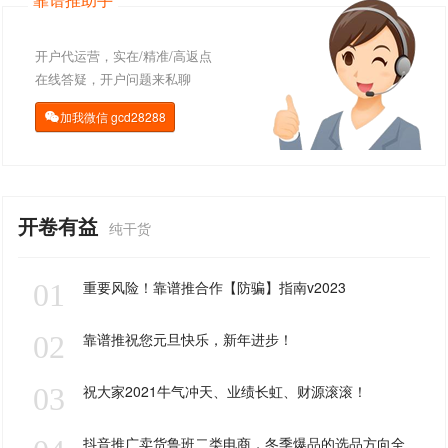
开户代运营，实在/精准/高返点
在线答疑，开户问题来私聊
加我微信
gcd28288

开卷有益
纯干货
01
重要风险！靠谱推合作【防骗】指南v2023
02
靠谱推祝您元旦快乐，新年进步！
03
祝大家2021牛气冲天、业绩长虹、财源滚滚！
抖音推广卖货鲁班二类电商，冬季爆品的选品方向全