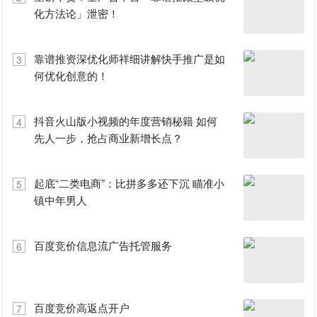
化方法论」泄密！
靠谱推资深优化师祥细讲解快手推广是如
3
何优化创意的！
抖音火山版小视频的年度营销秘籍 如何
4
先人一步，抢占商业新增长点？
起底“二类电商”：比拼多多还下沉 瞄准小
5
镇中年男人
百度竞价信息流广告托管服务
6
百度竞价高返点开户
7