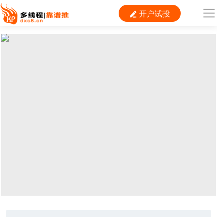
开户试投

导
航
首 页

运营
搜索
信息流
短视频
二类电商
当前位置：
首页
>
推广
>
谷歌
