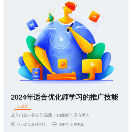
联系我们
2024年适合优化师学习的推广技能
大课堂
从入门就业到进阶高薪！18般武艺应有尽有
行业名师真材实料
纯干货 免费下载

