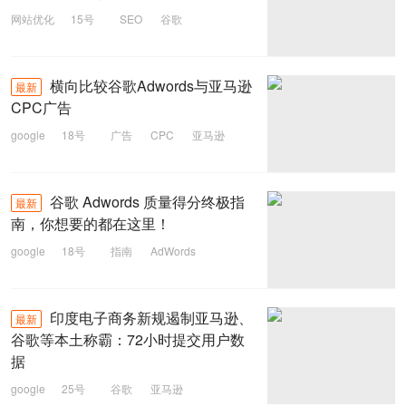
网站优化
15号
SEO
谷歌
横向比较谷歌Adwords与亚马逊
最新
CPC广告
google
18号
广告
CPC
亚马逊
AdWords
谷歌
谷歌 Adwords 质量得分终极指
最新
南，你想要的都在这里！
google
18号
指南
AdWords
谷歌
印度电子商务新规遏制亚马逊、
最新
谷歌等本土称霸：72小时提交用户数
据
google
25号
谷歌
亚马逊