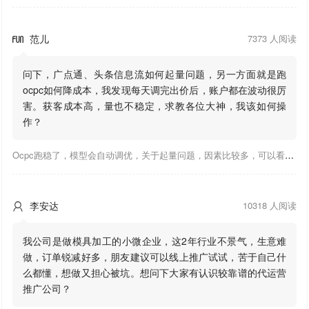
范儿
7373 人阅读

问下，广点通、头条信息流如何起量问题，另一方面就是跑
ocpc如何降成本，我发现每天调完出价后，账户都在波动很厉
害。获客成本高，量也不稳定，求教各位大神，我该如何操
作？
Ocpc跑稳了，模型会自动调优，关于起量问题，因素比较多，可以看下靠谱推大神出的干货文章，都是经验总结，应该可以找到对应解决。
李安达
10318 人阅读

我公司是做模具加工的小微企业，这2年行业不景气，生意难
做，订单锐减好多，朋友建议可以线上推广试试，苦于自己什
么都懂，想做又担心被坑。想问下大家有认识较靠谱的代运营
推广公司？