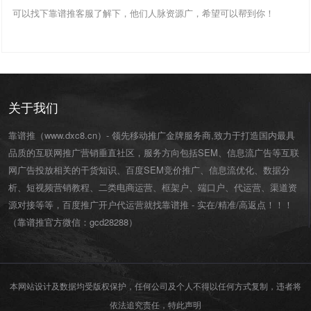
可以找下靠谱推客服了解下，他们人脉资源广，希望可以帮到你！
关于我们
靠谱推（www.dxc8.cn）- 领先移动推广金牌服务商,致力于打造国内最具
品质的互联网推广营销垂直社区，服务方向包括SEM、信息流广告等互联
网广告投放相关的干货知识、百度SEM竞价推广、信息流优化、数据分
析、短视频营销教程、二类电商运营、
框架户
、
端口户
、
代运营
、渠道资
源对接等等，百度推广开户代运营就找靠谱推 - 实在/精准/高返点！！！
（靠谱推官方微信：
gcd28288
）
本网站设计及数据均受版权保护，任何公司及个人不得以任何方式复制，违者将
依法追究责任，特此声明