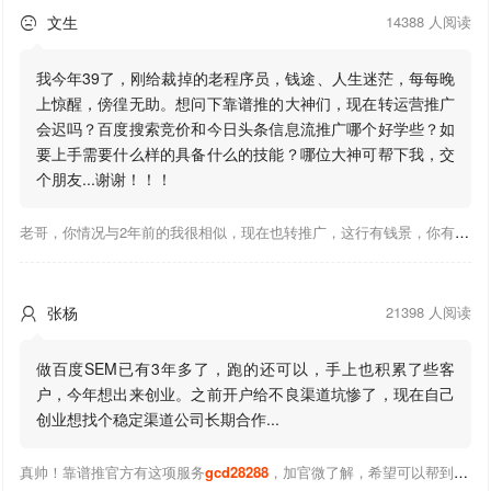
文生
14388 人阅读

我今年39了，刚给裁掉的老程序员，钱途、人生迷茫，每每晚
上惊醒，傍徨无助。想问下靠谱推的大神们，现在转运营推广
会迟吗？百度搜索竞价和今日头条信息流推广哪个好学些？如
要上手需要什么样的具备什么的技能？哪位大神可帮下我，交
个朋友...谢谢！！！
老哥，你情况与2年前的我很相似，现在也转推广，这行有钱景，你有基础上手会比较快，不必担心。至于学竞价还是信息流哪个好，我是信息流广告入手，现在迷上靠谱推关注大神们的营销推广干货。有空你也可多泡下这站，真能学到不少东西；希望可以帮到你！
张杨
21398 人阅读

做百度SEM已有3年多了，跑的还可以，手上也积累了些客
户，今年想出来创业。之前开户给不良渠道坑惨了，现在自己
创业想找个稳定渠道公司长期合作...
真帅！靠谱推官方有这项服务
gcd28288
，加官微了解，希望可以帮到你！