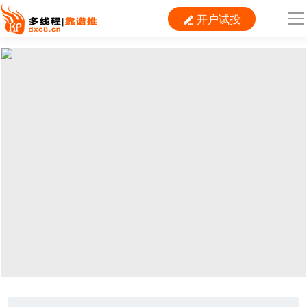
开户试投

导
航
首 页

运营
搜索
信息流
短视频
二类电商
当前位置：
首页
>
推广
>
网信办
