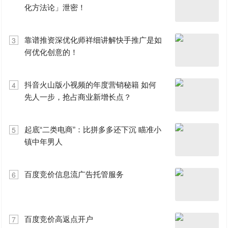
化方法论」泄密！
靠谱推资深优化师祥细讲解快手推广是如
3
何优化创意的！
抖音火山版小视频的年度营销秘籍 如何
4
先人一步，抢占商业新增长点？
起底“二类电商”：比拼多多还下沉 瞄准小
5
镇中年男人
百度竞价信息流广告托管服务
6
百度竞价高返点开户
7