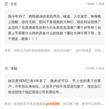
文生
14388 人阅读

我今年39了，刚给裁掉的老程序员，钱途、人生迷茫，每每晚
上惊醒，傍徨无助。想问下靠谱推的大神们，现在转运营推广
会迟吗？百度搜索竞价和今日头条信息流推广哪个好学些？如
要上手需要什么样的具备什么的技能？哪位大神可帮下我，交
个朋友...谢谢！！！
老哥，你情况与2年前的我很相似，现在也转推广，这行有钱景，你有基础上手会比较快，不必担心。至于学竞价还是信息流哪个好，我是信息流广告入手，现在迷上靠谱推关注大神们的营销推广干货。有空你也可多泡下这站，真能学到不少东西；希望可以帮到你！
张杨
21398 人阅读

做百度SEM已有3年多了，跑的还可以，手上也积累了些客
户，今年想出来创业。之前开户给不良渠道坑惨了，现在自己
创业想找个稳定渠道公司长期合作...
真帅！靠谱推官方有这项服务
gcd28288
，加官微了解，希望可以帮到你！