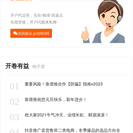
开户代运营，实在/精准/高返点
在线答疑，开户问题来私聊
加我微信
gcd28288

开卷有益
纯干货
01
重要风险！靠谱推合作【防骗】指南v2023
02
靠谱推祝您元旦快乐，新年进步！
03
祝大家2021牛气冲天、业绩长虹、财源滚滚！
04
抖音推广卖货鲁班二类电商，冬季爆品的选品方向全