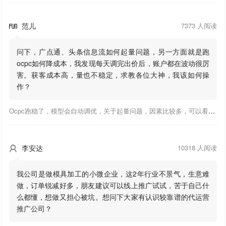
范儿
7373 人阅读

问下，广点通、头条信息流如何起量问题，另一方面就是跑
ocpc如何降成本，我发现每天调完出价后，账户都在波动很厉
害。获客成本高，量也不稳定，求教各位大神，我该如何操
作？
Ocpc跑稳了，模型会自动调优，关于起量问题，因素比较多，可以看下靠谱推大神出的干货文章，都是经验总结，应该可以找到对应解决。
李安达
10318 人阅读

我公司是做模具加工的小微企业，这2年行业不景气，生意难
做，订单锐减好多，朋友建议可以线上推广试试，苦于自己什
么都懂，想做又担心被坑。想问下大家有认识较靠谱的代运营
推广公司？