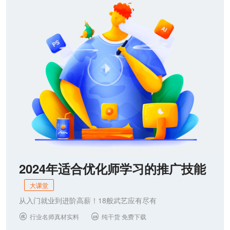
联系我们
2024年适合优化师学习的推广技能
大课堂
从入门就业到进阶高薪！18般武艺应有尽有
行业名师真材实料
纯干货 免费下载

