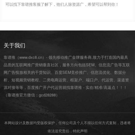
可以找下靠谱推客服了解下，他们人脉资源广，希望可以帮到你！
关于我们
靠谱推（www.dxc8.cn）- 领先移动推广金牌服务商,致力于打造国内最具
品质的互联网推广营销垂直社区，服务方向包括SEM、信息流广告等互联
网广告投放相关的干货知识、百度SEM竞价推广、信息流优化、数据分
析、短视频营销教程、二类电商运营、
框架户
、
端口户
、
代运营
、渠道资
源对接等等，百度推广开户代运营就找靠谱推 - 实在/精准/高返点！！！
（靠谱推官方微信：
gcd28288
）
本网站设计及数据均受版权保护，任何公司及个人不得以任何方式复制，违者将
依法追究责任，特此声明