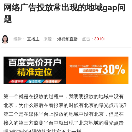
网络广告投放常出现的地域gap问
联系我们
题
编辑：
直播主
来源：
短视频直播
点击：
30101
第一个就是在
投放
的过程中，我明明投放的地域中没有
北京
，为什么最后在看报表的时候有北京的
曝光
点击呢?
第二个是在媒体
平台
上投放的地域中没有北京，但是在
接入的第三方
监测
平台中就出现了北京地域的曝光点击
呢?这两个问题的答案其实不太一样。