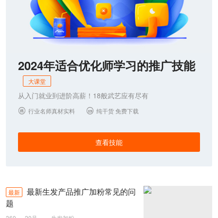
2024年适合优化师学习的推广技能
大课堂
从入门就业到进阶高薪！18般武艺应有尽有
行业名师真材实料
纯干货 免费下载


查看技能
最新生发产品推广加粉常见的问
最新
题
360
20号
生发加粉