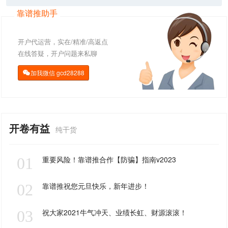
靠谱推助手
开户代运营，实在/精准/高返点
在线答疑，开户问题来私聊
加我微信
gcd28288

开卷有益
纯干货
01
重要风险！靠谱推合作【防骗】指南v2023
02
靠谱推祝您元旦快乐，新年进步！
03
祝大家2021牛气冲天、业绩长虹、财源滚滚！