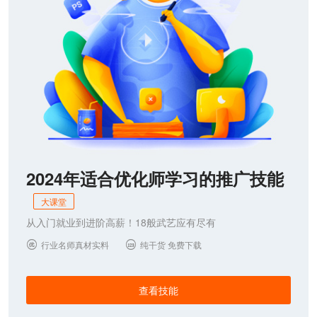
2024年适合优化师学习的推广技能
大课堂
从入门就业到进阶高薪！18般武艺应有尽有
行业名师真材实料
纯干货 免费下载


查看技能