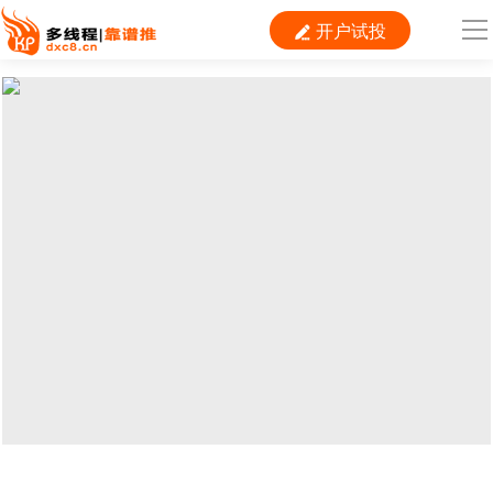
开户试投

导
航
首 页

运营
搜索
信息流
短视频
二类电商
当前位置：
首页
>
SEM
>
360
