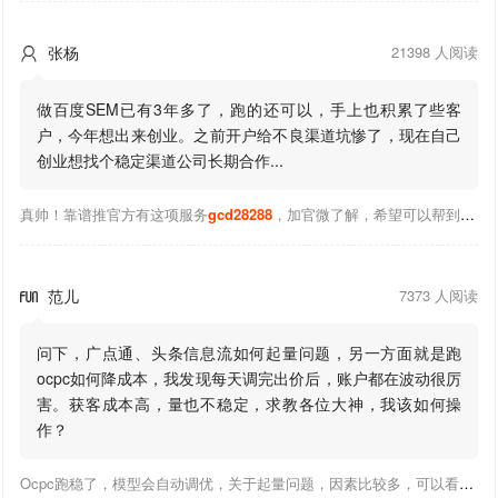
张杨
21398 人阅读

做百度SEM已有3年多了，跑的还可以，手上也积累了些客
户，今年想出来创业。之前开户给不良渠道坑惨了，现在自己
创业想找个稳定渠道公司长期合作...
真帅！靠谱推官方有这项服务
gcd28288
，加官微了解，希望可以帮到你！
范儿
7373 人阅读

问下，广点通、头条信息流如何起量问题，另一方面就是跑
ocpc如何降成本，我发现每天调完出价后，账户都在波动很厉
害。获客成本高，量也不稳定，求教各位大神，我该如何操
作？
Ocpc跑稳了，模型会自动调优，关于起量问题，因素比较多，可以看下靠谱推大神出的干货文章，都是经验总结，应该可以找到对应解决。