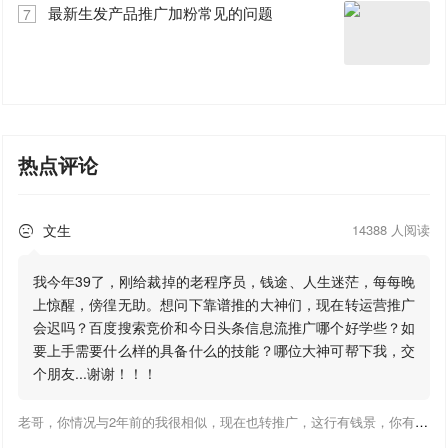
最新生发产品推广加粉常见的问题
7
热点评论
文生
14388 人阅读

我今年39了，刚给裁掉的老程序员，钱途、人生迷茫，每每晚
上惊醒，傍徨无助。想问下靠谱推的大神们，现在转运营推广
会迟吗？百度搜索竞价和今日头条信息流推广哪个好学些？如
要上手需要什么样的具备什么的技能？哪位大神可帮下我，交
个朋友...谢谢！！！
老哥，你情况与2年前的我很相似，现在也转推广，这行有钱景，你有基础上手会比较快，不必担心。至于学竞价还是信息流哪个好，我是信息流广告入手，现在迷上靠谱推关注大神们的营销推广干货。有空你也可多泡下这站，真能学到不少东西；希望可以帮到你！