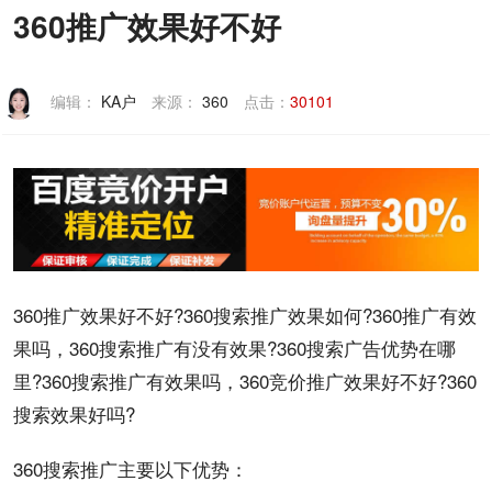
360推广效果好不好
联系我们
编辑：
KA户
来源：
360
点击：
30101
360
推广
效果
好不好?360
搜索
推广效果如何?
360推广
有效
果吗，
360搜索
推广有没有效果?360搜索
广告
优势
在哪
里?360
搜索推广
有效果吗，360
竞价
推广效果好不好?360
搜索效果好吗?
360搜索推广主要以下优势：