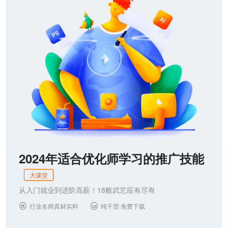
2024年适合优化师学习的推广技能
大课堂
从入门就业到进阶高薪！18般武艺应有尽有
行业名师真材实料
纯干货 免费下载

