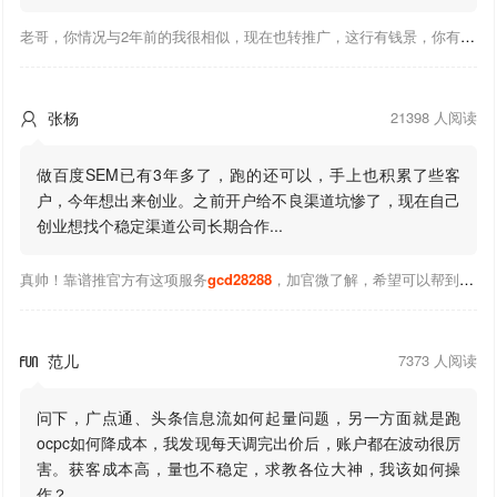
老哥，你情况与2年前的我很相似，现在也转推广，这行有钱景，你有基础上手会比较快，不必担心。至于学竞价还是信息流哪个好，我是信息流广告入手，现在迷上靠谱推关注大神们的营销推广干货。有空你也可多泡下这站，真能学到不少东西；希望可以帮到你！
张杨
21398 人阅读

做百度SEM已有3年多了，跑的还可以，手上也积累了些客
户，今年想出来创业。之前开户给不良渠道坑惨了，现在自己
创业想找个稳定渠道公司长期合作...
真帅！靠谱推官方有这项服务
gcd28288
，加官微了解，希望可以帮到你！
范儿
7373 人阅读

问下，广点通、头条信息流如何起量问题，另一方面就是跑
ocpc如何降成本，我发现每天调完出价后，账户都在波动很厉
害。获客成本高，量也不稳定，求教各位大神，我该如何操
作？