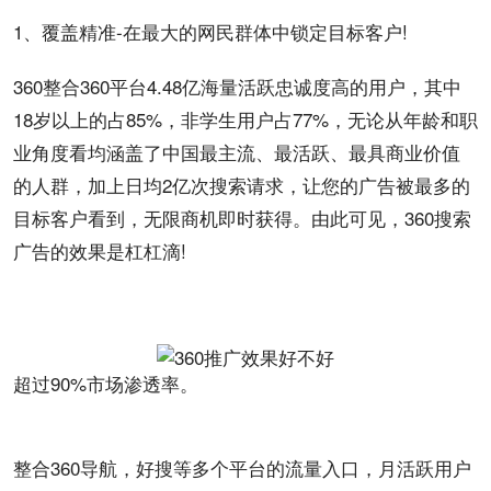
1、覆盖精准-在最大的网民群体中锁定目标
客户
!
360整合360
平台
4.48亿海量活跃
忠诚度
高的
用户
，其中
18岁以上的占85%，非学生用户占77%，无论从年龄和职
业角度看均涵盖了中国最主流、最活跃、最具商业价值
的人群，加上日均2亿次搜索请求，让您的广告被最多的
目标客户看到，无限商机即时获得。由此可见，360
搜索
广告
的效果是杠杠滴!
超过90%市场渗透率。
整合360导航，好搜等多个平台的
流量
入口，
月活
跃用户