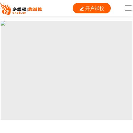
开户试投

导
航
首 页

运营
搜索
信息流
短视频
二类电商
当前位置：
首页
>
SEM
>
360
