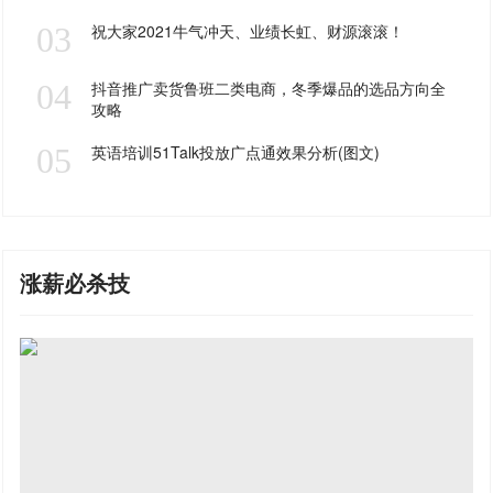
03
祝大家2021牛气冲天、业绩长虹、财源滚滚！
04
抖音推广卖货鲁班二类电商，冬季爆品的选品方向全
攻略
05
英语培训51Talk投放广点通效果分析(图文)
涨薪必杀技