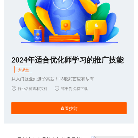
2024年适合优化师学习的推广技能
大课堂
从入门就业到进阶高薪！18般武艺应有尽有
行业名师真材实料
纯干货 免费下载


查看技能