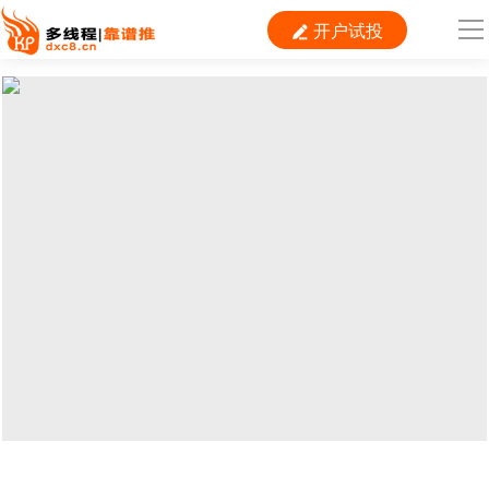
开户试投

导
航
首 页

运营
搜索
信息流
短视频
二类电商
当前位置：
首页
>
SEM
>
百度
