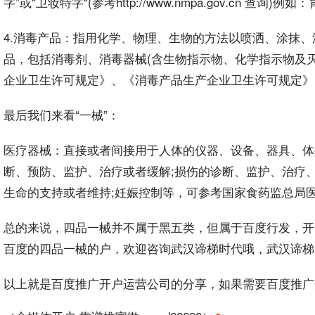
字”或“卫妆特字“(参考http://www.nmpa.gov.cn
4.消毒产品：指用化学、物理、生物的方法以喷洒、涂抹
品，包括消毒剂、消毒器械(含生物指示物、化学指示物及灭
企业
卫生许可规定》、《消毒产品生产企业卫生许可规定》
最后我们来看“一械”：
医疗
器械：直接或者间接用于人体的仪器、设备、器具、体
断、预防、监护、治疗或者缓解;损伤的诊断、监护、治疗、
生命的支持或者维持;妊娠控制等，可参考国家食药监总局
总的来说，四品一械并不属于黑五类，但属于百度
行发
，开
百度的四品一械的户，欢迎咨询武汉谛梯时代哦，武汉谛梯
以上就是
百度推广开户
运营公司的分享，如果需要百度推广