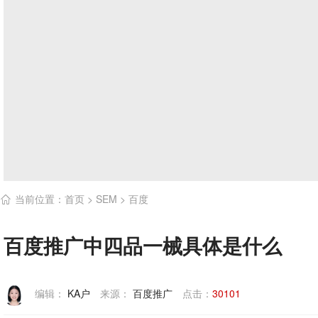
当前位置：
首页
>
SEM
>
百度

百度推广中四品一械具体是什么
编辑：
KA户
来源：
百度推广
点击：
30101