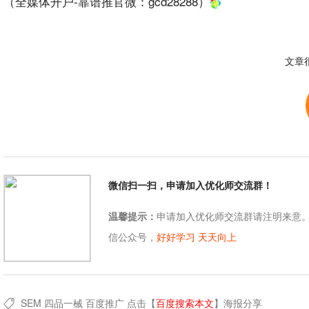
（全媒体开户-靠谱推官微：
gcd28288
）
文章
微信扫一扫，申请加入优化师交流群！
温馨提示：
申请加入优化师交流群请注明来意
信公众号，
好好学习 天天向上
SEM
四品一械
百度推广
点击【
百度搜索本文
】
海报分享
