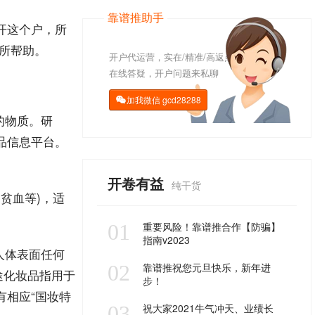
靠谱推助手
开这个户，所
所帮助。
开户代运营，实在/精准/高返点
在线答疑，开户问题来私聊
加我微信
gcd28288

的物质。研
品信息
平台
。
开卷有益
纯干货
贫血等)，适
01
重要风险！靠谱推合作【防骗】
指南v2023
人体表面任何
02
靠谱推祝您元旦快乐，新年进
途化妆品指用于
步！
有相应“国妆特
03
祝大家2021牛气冲天、业绩长