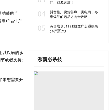
虹、财源滚滚！
04
抖音推广卖货鲁班二类电商，冬
菌功能的产
季爆品的选品方向全攻略
消毒产品生产
05
英语培训51Talk投放广点通效果
分析(图文)
用以疾病的诊
涨薪必杀技
节或者支持;
如果您需要开