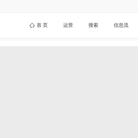
首 页
运营
搜索
信息流
