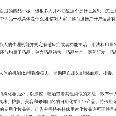
百度的
四品一械
，但很多人并不
知道
这个是什么意思、怎么
中四品一械具体是什么,相信对大家了解
百度
推广开户
运营有
节人的生理机能并规定有适应症或者功能主治、用法和用量
环节均属于药品，包含药品销售、药品生产、医药研发、药
人体的机能(如增强免疫力、辅助
降血压
&血脂&
血糖
、排毒、
特殊化妆品外，以涂擦、喷洒或者其他类似的
方法
，散布于
良气味、护肤、美容和修饰目的的日用化学工业产品。特殊用
的专用化妆品等。
广告
主需持有特殊用途化妆品许可证并且