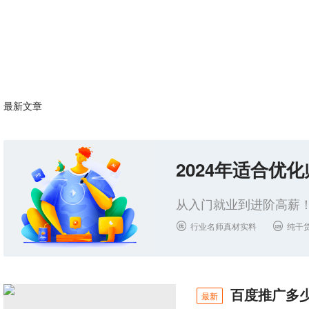
最新文章
2024年适合优
从入门就业到进阶高薪！
行业名师真材实料
纯干


百度推广多
最新