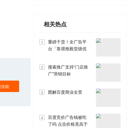
相关热点
1
/1
重磅干货！全广告平
1
台「靠谱推殿堂级优
化方法论」泄密！
搜索推广支持“门店推
2
广”营销目标
看技能
图解百度商业全景
3
百度竞价广告钱被吃
4
了吗 点击价格竟高于