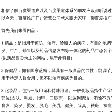
相信了解
百度
渠道
户以及百度渠道体系的朋友应该都听说过
以今天，百度
推广
开户
运营
公司就来跟大家聊一聊
百度推广
首先我们来看四品：
1.
药品
：是指用于预防、治疗、诊断人的疾病，有目的地调
发、生产、销售以及药品信息发布等一体化的药品生态各个
(以药品售卖为主的
网站
，属于此科目)
2.
保健品
：拥有国家蓝帽，其具有一般食品的共性，能调节
用于特定人群食用，但不以治疗疾病为目的。
3.
化妆品
：包括一般用途和特殊用途。一般化妆品指生产除
部位(皮肤、毛发、指甲、口唇等)，以达到清洁、消除不
育发、染发、烫发、脱毛、美乳、健美、除臭、
祛斑
、祛痘