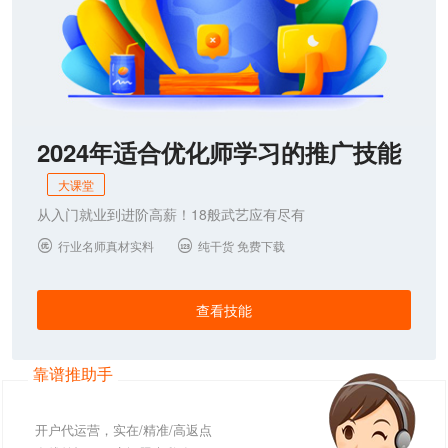
2024年适合优化师学习的推广技能
大课堂
从入门就业到进阶高薪！18般武艺应有尽有
行业名师真材实料
纯干货 免费下载


查看技能
靠谱推助手
开户代运营，实在/精准/高返点