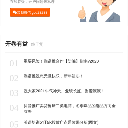
在线答疑，开户问题来私聊
加我微信
gcd28288

开卷有益
纯干货
01
重要风险！靠谱推合作【防骗】指南v2023
02
靠谱推祝您元旦快乐，新年进步！
03
祝大家2021牛气冲天、业绩长虹、财源滚滚！
04
抖音推广卖货鲁班二类电商，冬季爆品的选品方向全
攻略
05
英语培训51Talk投放广点通效果分析(图文)