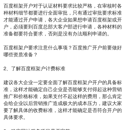
百度框架
开户
对于认证材料要求比较严格，在
审核
时各
种材料细节都要进行全面审批，只有通过审批要求标准
才能通过开户申请，各大企业如果想申请百度框架或开
户，必须要到百度总部大客户部进行申请，各种材料的
准备都要符合要求，否则是没有办法顺利申请的。
百度框架户要求注意什么事项？
百度推广
开户前要做好
哪些
资质
准备？
2、了解百度框架户计费标准
建议各大企业一定要全面了解百度
框架户开户
的具备标
准，这样才能确定自己企业是否能够支付得起这种
营销
推广
和价格标准，如果支付不起这样的
费用
，那么肯定
会给企业以后营销推广造成极大的
成本
压力，建议大家
要了解具体的
收费标准
，这样才能确定是否符合开户的
具体要求。