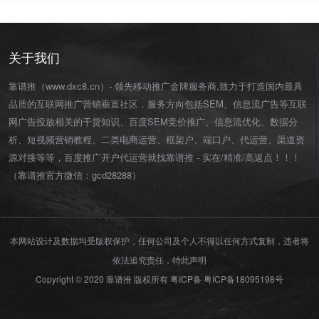
关于我们
靠谱推（www.dxc8.cn）- 领先移动推广金牌服务商,致力于打造国内最具
品质的互联网推广营销垂直社区，服务方向包括SEM、信息流广告等互联
网广告投放相关的干货知识、百度SEM竞价推广、信息流优化、数据分
析、短视频营销教程、二类电商运营、
框架户
、
端口户
、
代运营
、渠道资
源对接等等，百度推广开户代运营就找靠谱推 - 实在/精准/高返点！！！
（靠谱推官方微信：
gcd28288
）
本网站设计及数据均受版权保护，任何公司及个人不得以任何方式复制，违者将
依法追究责任，特此声明
Copyright © 2020 靠谱推 版权所有 粤ICP备
粤ICP备18095198号