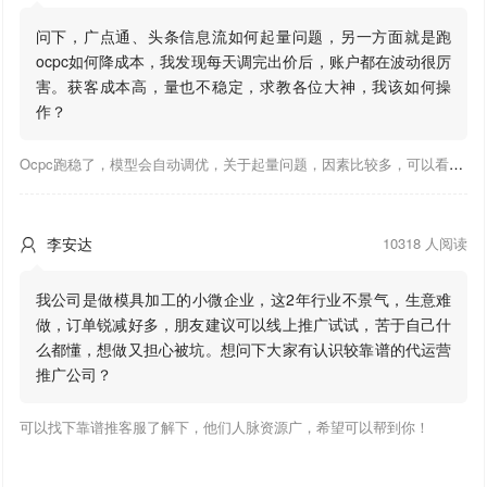
问下，广点通、头条信息流如何起量问题，另一方面就是跑
ocpc如何降成本，我发现每天调完出价后，账户都在波动很厉
害。获客成本高，量也不稳定，求教各位大神，我该如何操
作？
Ocpc跑稳了，模型会自动调优，关于起量问题，因素比较多，可以看下靠谱推大神出的干货文章，都是经验总结，应该可以找到对应解决。
李安达
10318 人阅读

我公司是做模具加工的小微企业，这2年行业不景气，生意难
做，订单锐减好多，朋友建议可以线上推广试试，苦于自己什
么都懂，想做又担心被坑。想问下大家有认识较靠谱的代运营
推广公司？
可以找下靠谱推客服了解下，他们人脉资源广，希望可以帮到你！