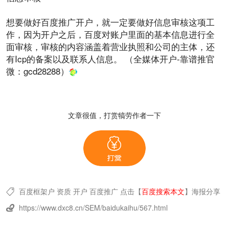
想要做好
百度推广开户
，就一定要做好信息审核这项工
作，因为开户之后，百度对账户里面的基本信息进行全
面审核，审核的
内容
涵盖着营业执照和公司的主体，还
有Icp的备案以及联系人信息。
（全媒体开户-靠谱推官
微：
gcd28288
）
文章很值，打赏犒劳作者一下
百度框架户
资质
开户
百度推广
点击【
百度搜索本文
】
海报分享

https://www.dxc8.cn/SEM/baidukaihu/567.html
