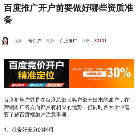
百度推广开户前要做好哪些资质准
备
编辑：
端口户
来源：
百度推广
点击：
30101
百度
框架
户就是在百度总部大
客户
部开出来的
账户
，在
营销
推广
各方面都具有相应的
优势
，但同时各大
企业
需
要了解
百度
框架户
注意事项
。
1、准备好充分的材料