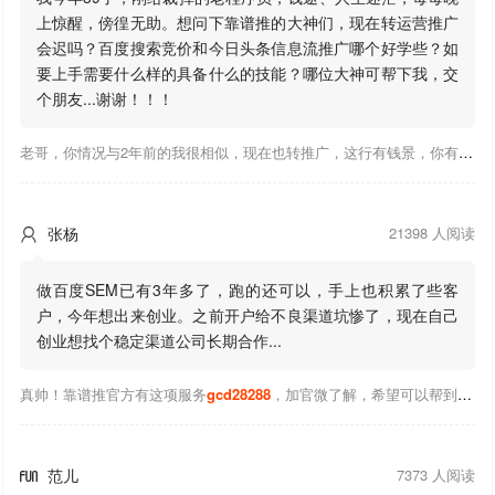
上惊醒，傍徨无助。想问下靠谱推的大神们，现在转运营推广
会迟吗？百度搜索竞价和今日头条信息流推广哪个好学些？如
要上手需要什么样的具备什么的技能？哪位大神可帮下我，交
个朋友...谢谢！！！
老哥，你情况与2年前的我很相似，现在也转推广，这行有钱景，你有基础上手会比较快，不必担心。至于学竞价还是信息流哪个好，我是信息流广告入手，现在迷上靠谱推关注大神们的营销推广干货。有空你也可多泡下这站，真能学到不少东西；希望可以帮到你！
张杨
21398 人阅读

做百度SEM已有3年多了，跑的还可以，手上也积累了些客
户，今年想出来创业。之前开户给不良渠道坑惨了，现在自己
创业想找个稳定渠道公司长期合作...
真帅！靠谱推官方有这项服务
gcd28288
，加官微了解，希望可以帮到你！
范儿
7373 人阅读
