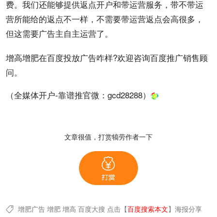
费。我们还能够提供返点开户和带
运营
服务，带不带运
营所能给的返点不一样，不需要带运营返点会高很多，
但这需要广告主自主运营了。
增高增肥在
百度投放
广告咋样?欢迎咨询百度推广销售顾
问。
（全媒体开户-靠谱推官微：
gcd28288
）
文章很值，打赏犒劳作者一下
增肥广告
增肥
增高
百度大搜
点击【
百度搜索本文
】
海报分享
