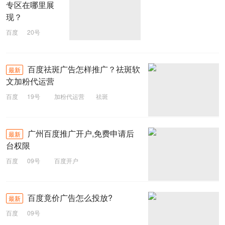
专区在哪里展
现？
百度
20号
品牌专区
百度祛斑广告怎样推广？祛斑软
最新
文加粉代运营
百度
19号
加粉代运营
祛斑
百度推广
广州百度推广开户,免费申请后
最新
台权限
百度
09号
百度开户
百度竟价广告怎么投放?
最新
百度
09号