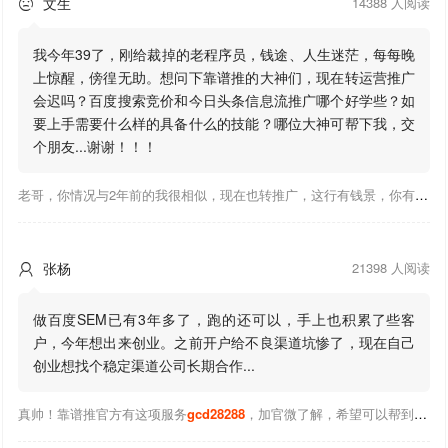
文生
14388 人阅读

我今年39了，刚给裁掉的老程序员，钱途、人生迷茫，每每晚
上惊醒，傍徨无助。想问下靠谱推的大神们，现在转运营推广
会迟吗？百度搜索竞价和今日头条信息流推广哪个好学些？如
要上手需要什么样的具备什么的技能？哪位大神可帮下我，交
个朋友...谢谢！！！
老哥，你情况与2年前的我很相似，现在也转推广，这行有钱景，你有基础上手会比较快，不必担心。至于学竞价还是信息流哪个好，我是信息流广告入手，现在迷上靠谱推关注大神们的营销推广干货。有空你也可多泡下这站，真能学到不少东西；希望可以帮到你！
张杨
21398 人阅读

做百度SEM已有3年多了，跑的还可以，手上也积累了些客
户，今年想出来创业。之前开户给不良渠道坑惨了，现在自己
创业想找个稳定渠道公司长期合作...
真帅！靠谱推官方有这项服务
gcd28288
，加官微了解，希望可以帮到你！