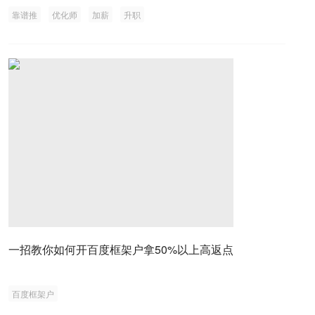
靠谱推
优化师
加薪
升职
一招教你如何开百度框架户拿50%以上高返点
百度框架户