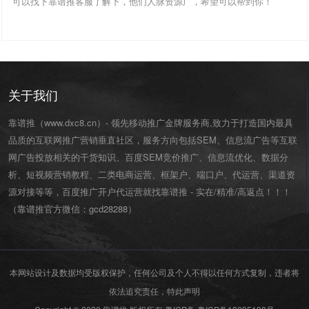
可以找下靠谱推客服了解下，他们人脉资源广，希望可以帮到你！
关于我们
靠谱推（www.dxc8.cn）- 领先移动推广金牌服务商,致力于打造国内最具
品质的互联网推广营销垂直社区，服务方向包括SEM、信息流广告等互联
网广告投放相关的干货知识、百度SEM竞价推广、信息流优化、数据分
析、短视频营销教程、二类电商运营、
框架户
、
端口户
、
代运营
、渠道资
源对接等等，百度推广开户代运营就找靠谱推 - 实在/精准/高返点！！！
（靠谱推官方微信：
gcd28288
）
本网站设计及数据均受版权保护，任何公司及个人不得以任何方式复制，违者将
依法追究责任，特此声明