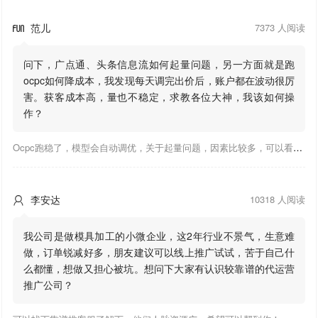
范儿
7373 人阅读

问下，广点通、头条信息流如何起量问题，另一方面就是跑
ocpc如何降成本，我发现每天调完出价后，账户都在波动很厉
害。获客成本高，量也不稳定，求教各位大神，我该如何操
作？
Ocpc跑稳了，模型会自动调优，关于起量问题，因素比较多，可以看下靠谱推大神出的干货文章，都是经验总结，应该可以找到对应解决。
李安达
10318 人阅读

我公司是做模具加工的小微企业，这2年行业不景气，生意难
做，订单锐减好多，朋友建议可以线上推广试试，苦于自己什
么都懂，想做又担心被坑。想问下大家有认识较靠谱的代运营
推广公司？