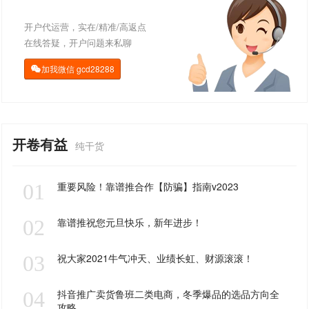
开户代运营，实在/精准/高返点
在线答疑，开户问题来私聊
加我微信
gcd28288

开卷有益
纯干货
01
重要风险！靠谱推合作【防骗】指南v2023
02
靠谱推祝您元旦快乐，新年进步！
03
祝大家2021牛气冲天、业绩长虹、财源滚滚！
04
抖音推广卖货鲁班二类电商，冬季爆品的选品方向全
攻略