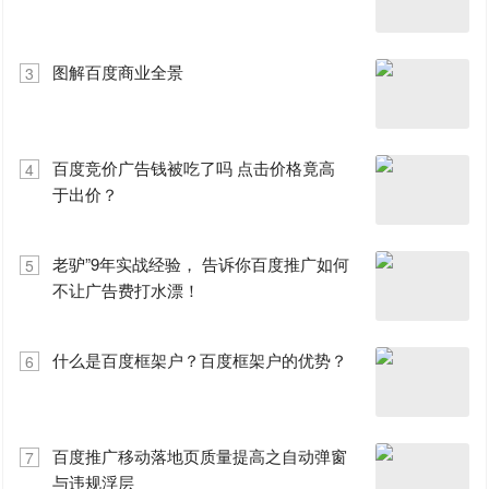
图解百度商业全景
3
百度竞价广告钱被吃了吗 点击价格竟高
4
于出价？
老驴”9年实战经验， 告诉你百度推广如何
5
不让广告费打水漂！
什么是百度框架户？百度框架户的优势？
6
百度推广移动落地页质量提高之自动弹窗
7
与违规浮层