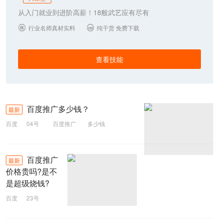
从入门就业到进阶高薪！18般武艺应有尽有
行业名师真材实料
纯干货 免费下载


查看技能
百度推广多少钱？
最新
百度
04号
百度推广
多少钱
百度推广
最新
价格贵吗?是不
是超级烧钱?
百度
23号
百度推广