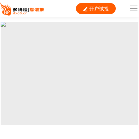
开户试投

导
航
首 页

运营
搜索
信息流
短视频
二类电商
当前位置：
首页
>
SEM
>
百度
