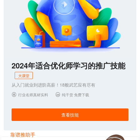
2024年适合优化师学习的推广技能
大课堂
从入门就业到进阶高薪！18般武艺应有尽有
行业名师真材实料
纯干货 免费下载


查看技能
靠谱推助手