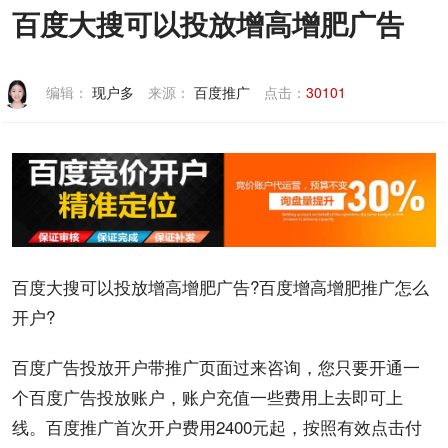
百度大搜可以投放增高增肥广告
联系我们
编辑：
现户多
来源：
百度推广
点击：
30101
百度
大搜可以
投放
增高
增肥
广告
?百度增高增肥
推广
怎么
开户
?
百度
广告投放
开户带推广页面过来咨询，您只要
开通
一
个
百度广告
投放
账户
，账户
充值
一些
费用
上去即可上
线。
百度推广
首次
开户费用
2400元起，按照有效点击付