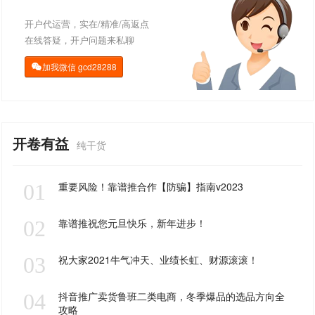
开户代运营，实在/精准/高返点
在线答疑，开户问题来私聊
加我微信
gcd28288

开卷有益
纯干货
01
重要风险！靠谱推合作【防骗】指南v2023
02
靠谱推祝您元旦快乐，新年进步！
03
祝大家2021牛气冲天、业绩长虹、财源滚滚！
04
抖音推广卖货鲁班二类电商，冬季爆品的选品方向全
攻略