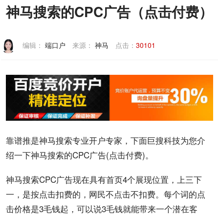
神马搜索的CPC广告（点击付费）
联系我们
编辑：
端口户
来源：
神马
点击：
30101
靠谱
推是
神马
搜索
专业
开户
专家，下面巨搜科技为您介
绍一下
神马搜索
的
CPC
广告
(点击付费)。
神马搜索
CPC广告
现在具有首页4个
展现
位置，上三下
一，是按点击扣费的，网民不点击不扣费。每个词的
点
击价格
是3毛钱起，可以说3毛钱就能带来一个潜在
客