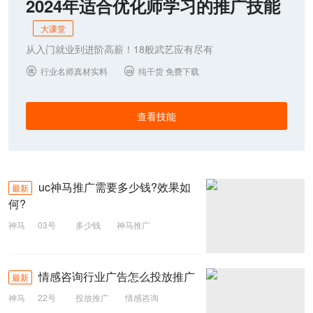
2024年适合优化师学习的推广技能
大课堂
从入门就业到进阶高薪！18般武艺应有尽有
行业名师真材实料
纯干货 免费下载


查看技能
uc神马推广需要多少钱?效果如
最新
何?
神马
03号
多少钱
神马推广
UC
情感咨询行业广告怎么投放推广
最新
神马
22号
投放推广
情感咨询