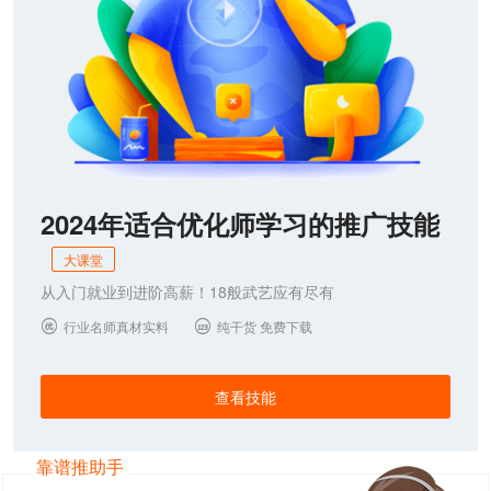
2024年适合优化师学习的推广技能
大课堂
从入门就业到进阶高薪！18般武艺应有尽有
行业名师真材实料
纯干货 免费下载


查看技能
靠谱推助手