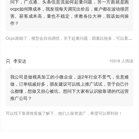
问下，广点通、头条信息流如何起量问题，另一方面就是跑
ocpc如何降成本，我发现每天调完出价后，账户都在波动很厉
害。获客成本高，量也不稳定，求教各位大神，我该如何操
作？
Ocpc跑稳了，模型会自动调优，关于起量问题，因素比较多，可以看下靠谱推大神出的干货文章，都是经验总结，应该可以找到对应解决。
李安达
10318 人阅读

我公司是做模具加工的小微企业，这2年行业不景气，生意难
做，订单锐减好多，朋友建议可以线上推广试试，苦于自己什
么都懂，想做又担心被坑。想问下大家有认识较靠谱的代运营
推广公司？
可以找下靠谱推客服了解下，他们人脉资源广，希望可以帮到你！