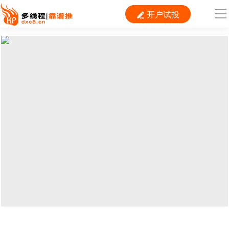
开户试投

导
航
首 页

运营
搜索
信息流
短视频
二类电商
当前位置：
首页
>
SEM
>
神马
