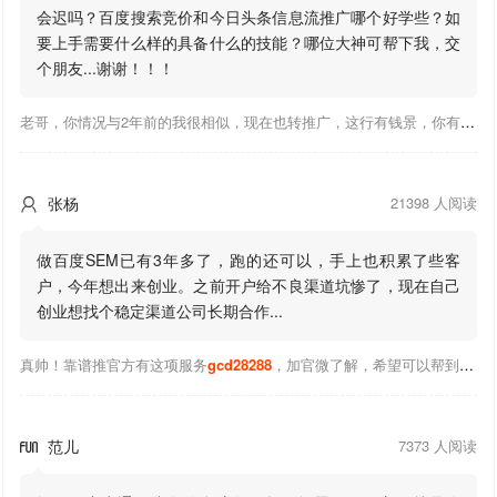
会迟吗？百度搜索竞价和今日头条信息流推广哪个好学些？如
要上手需要什么样的具备什么的技能？哪位大神可帮下我，交
个朋友...谢谢！！！
老哥，你情况与2年前的我很相似，现在也转推广，这行有钱景，你有基础上手会比较快，不必担心。至于学竞价还是信息流哪个好，我是信息流广告入手，现在迷上靠谱推关注大神们的营销推广干货。有空你也可多泡下这站，真能学到不少东西；希望可以帮到你！
张杨
21398 人阅读

做百度SEM已有3年多了，跑的还可以，手上也积累了些客
户，今年想出来创业。之前开户给不良渠道坑惨了，现在自己
创业想找个稳定渠道公司长期合作...
真帅！靠谱推官方有这项服务
gcd28288
，加官微了解，希望可以帮到你！
范儿
7373 人阅读
