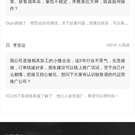
害。获客成本高，量也不稳定，求教各位大神，我该如何操
作？
Ocpc跑稳了，模型会自动调优，关于起量问题，因素比较多，可以看下靠谱推大神出的干货文章，都是经验总结，应该可以找到对应解决。
李安达
10318 人阅读

我公司是做模具加工的小微企业，这2年行业不景气，生意难
做，订单锐减好多，朋友建议可以线上推广试试，苦于自己什
么都懂，想做又担心被坑。想问下大家有认识较靠谱的代运营
推广公司？
可以找下靠谱推客服了解下，他们人脉资源广，希望可以帮到你！