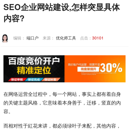
SEO企业网站建设,怎样突显具体
联系我们
内容?
编辑：
端口户
来源：
优化师工具
点击：
30101
在网络
运营
全过程中，每一个
网站
，事实上都有着自身
的关键主题风格，它意味着本身善于，迁移，竖直的內
容。
而相对性于紅花来讲，都必须绿叶子来配，其他內容，