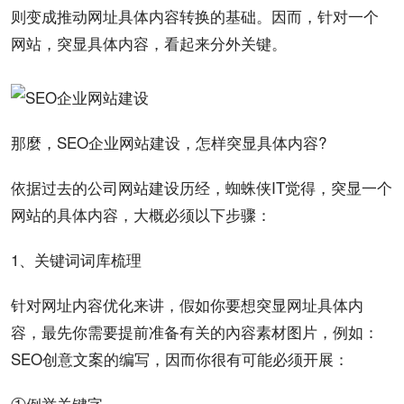
则变成推动网址具体
内容
转换的
基础
。因而，针对一个
网站，突显具体内容，看起来分外关键。
那麼，
SEO
企业
网站建设
，怎样突显具体内容?
依据过去的公司网站建设历经，蜘蛛侠IT觉得，突显一个
网站的具体内容，大概必须以下
步骤
：
1、
关键词
词库梳理
针对网址内容
优化
来讲，假如你要想突显网址具体内
容，最先你需要提前准备有关的內容素材图片，例如：
SEO
创意
文案
的编写，因而你很有可能必须开展：
①例举
关键字