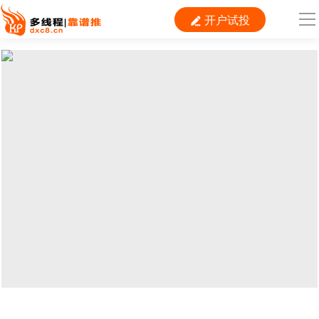
开户试投

导
航
首 页

运营
搜索
信息流
短视频
二类电商
当前位置：
首页
>
SEO
>
网站优化
