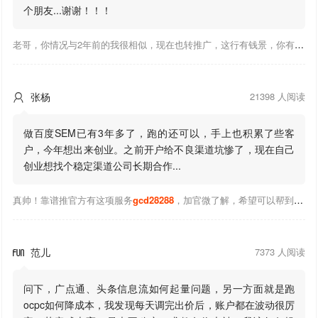
个朋友...谢谢！！！
老哥，你情况与2年前的我很相似，现在也转推广，这行有钱景，你有基础上手会比较快，不必担心。至于学竞价还是信息流哪个好，我是信息流广告入手，现在迷上靠谱推关注大神们的营销推广干货。有空你也可多泡下这站，真能学到不少东西；希望可以帮到你！
张杨
21398 人阅读

做百度SEM已有3年多了，跑的还可以，手上也积累了些客
户，今年想出来创业。之前开户给不良渠道坑惨了，现在自己
创业想找个稳定渠道公司长期合作...
真帅！靠谱推官方有这项服务
gcd28288
，加官微了解，希望可以帮到你！
范儿
7373 人阅读

问下，广点通、头条信息流如何起量问题，另一方面就是跑
ocpc如何降成本，我发现每天调完出价后，账户都在波动很厉