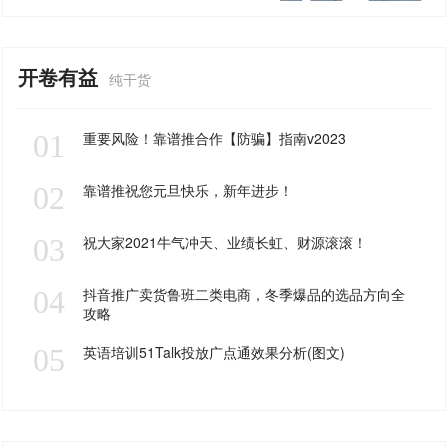
开卷有益
纯干货
01
重要风险！靠谱推合作【防骗】指南v2023
02
靠谱推祝您元旦快乐，新年进步！
03
祝大家2021牛气冲天、业绩长虹、财源滚滚！
04
抖音推广卖货鲁班二类电商，冬季爆品的选品方向全
攻略
05
英语培训51Talk投放广点通效果分析(图文)