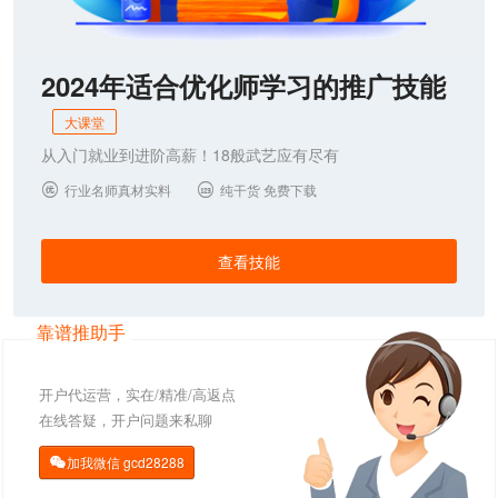
2024年适合优化师学习的推广技能
大课堂
从入门就业到进阶高薪！18般武艺应有尽有
行业名师真材实料
纯干货 免费下载


查看技能
靠谱推助手
开户代运营，实在/精准/高返点
在线答疑，开户问题来私聊
加我微信
gcd28288
