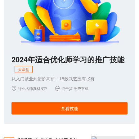
2024年适合优化师学习的推广技能
大课堂
从入门就业到进阶高薪！18般武艺应有尽有
行业名师真材实料
纯干货 免费下载


查看技能