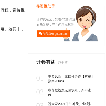
靠谱推助手
的流程，
竞价推
开户代运营，实在/精准/高返点
在线答疑，开户问题来私聊
套电。这其中，
加我微信
gcd28288

开卷有益
纯干货
01
重要风险！靠谱推合作【防骗】
指南v2023
02
靠谱推祝您元旦快乐，新年进
步！
03
祝大家2021牛气冲天、业绩长