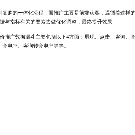
到复购的一体化
流程
，而推广主要是前端
获客
，遵循着这样
据与指标有关的要素去做
优化
调整，最终提升
效果
。
价推广
数据漏斗主要包括以下4方面：展现、点击、咨询、
、套电率、咨询转套电率等等。