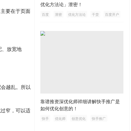
优化方法论」泄密！
力主要在于页面
百度
泄密
优化方法论
干货
百度开户
配、放宽地
配会越乱。所以
靠谱推资深优化师祥细讲解快手推广是
如何优化创意的！
式过窄，可以适
快手
优化师
创意优化
快手推广