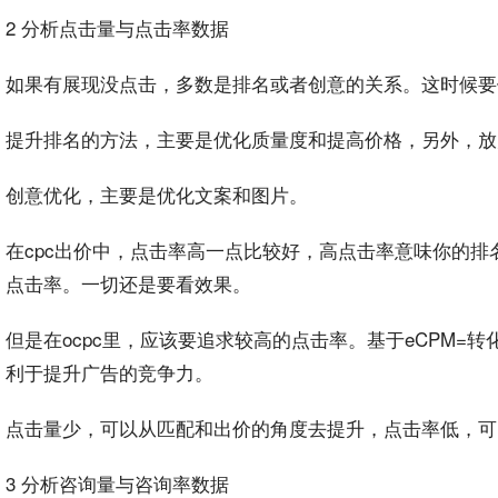
2 分析点击量与点击率数据
如果有展现没点击，多数是
排名
或者
创意
的关系。这时候要
提升排名的
方法
，主要是优化质量度和提
高价
格，另外，放
创意优化
，主要是优化
文案
和图片。
在cpc出价中，点击率高一点比较好，
高点击
率意味你的排
点击率。一切还是要看效果。
但是在
ocpc
里，应该要追求较高的点击率。基于e
CPM
=转
利于提升
广告
的竞争力。
点击量少，可以从匹配和出价的角度去提升，
点击率低
，可
3 分析咨询量与咨询率数据