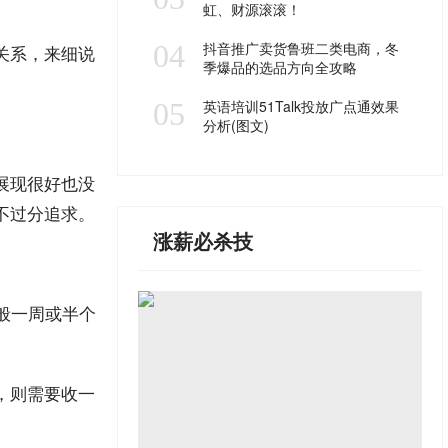
虹、财源滚滚！
04
抖音推广卖货鲁班二类电商，冬
关系，来细说
季爆品的选品方向全攻略
05
英语培训51Talk投放广点通效果
分析(图文)
展现很好也没
不过分追求。
涨薪必杀技
般一周或半个
，则需要收一