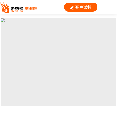
开户试投

导
航
首 页

运营
搜索
信息流
短视频
二类电商
当前位置：
首页
>
数据分析
>
分析数据
