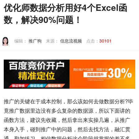
优化师数据分析用好4个Excel函
联系我们
数，解决90%问题！
编辑：
推广狗
来源：
信息流视频
点击：
30101
推广
的关键在于
成本
控制，那么该如何去做
数据
分析
?毕
竟推广数据里边没有多么复杂的数据源，所以下面讲的
函数
方法
，建议先收藏，然后拿出来实操几遍，从推广
本身入手，碰到推广中的问题，然后去找方法，融汇贯
通，勤加练习，相信
数据分析
这个阶段就掌握的差不多