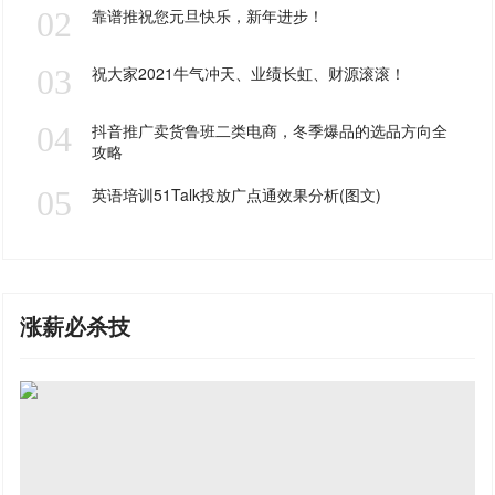
02
靠谱推祝您元旦快乐，新年进步！
03
祝大家2021牛气冲天、业绩长虹、财源滚滚！
04
抖音推广卖货鲁班二类电商，冬季爆品的选品方向全
攻略
05
英语培训51Talk投放广点通效果分析(图文)
涨薪必杀技