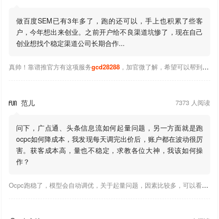
做百度SEM已有3年多了，跑的还可以，手上也积累了些客
户，今年想出来创业。之前开户给不良渠道坑惨了，现在自己
创业想找个稳定渠道公司长期合作...
真帅！靠谱推官方有这项服务
gcd28288
，加官微了解，希望可以帮到你！
范儿
7373 人阅读

问下，广点通、头条信息流如何起量问题，另一方面就是跑
ocpc如何降成本，我发现每天调完出价后，账户都在波动很厉
害。获客成本高，量也不稳定，求教各位大神，我该如何操
作？
Ocpc跑稳了，模型会自动调优，关于起量问题，因素比较多，可以看下靠谱推大神出的干货文章，都是经验总结，应该可以找到对应解决。