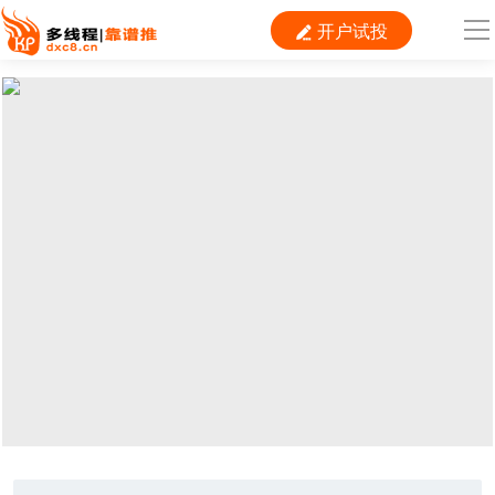
开户试投

导
航
首 页

运营
搜索
信息流
短视频
二类电商
当前位置：
首页
> TAG信息列表 > 代理
