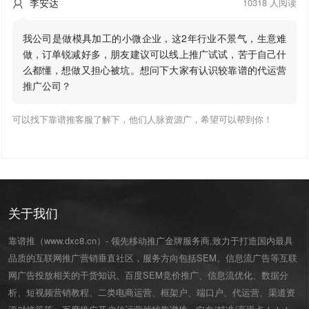
李安达
10318 人阅读

我公司是做模具加工的小微企业，这2年行业不景气，生意难
做，订单锐减好多，朋友建议可以线上推广试试，苦于自己什
么都懂，想做又担心被坑。想问下大家有认识较靠谱的代运营
推广公司？
可以找下靠谱推客服了解下，他们人脉资源广，希望可以帮到你！
关于我们
靠谱推（www.dxc8.cn）- 领先移动推广金牌服务商,致力于打造国内最具
品质的互联网推广营销垂直社区，服务方向包括SEM、信息流广告等互联
网广告投放相关的干货知识、百度SEM竞价推广、信息流优化、数据分
析、短视频营销教程、二类电商运营、
框架户
、
端口户
、
代运营
、渠道资