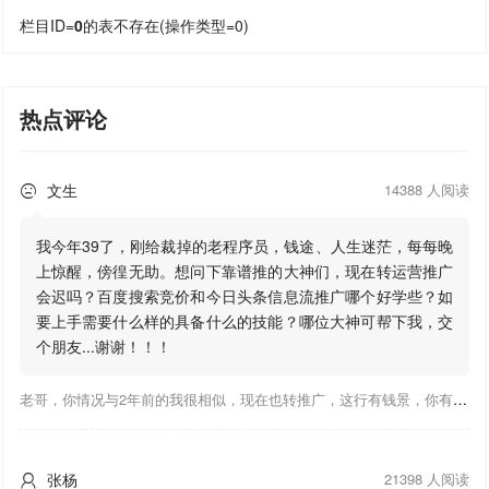
栏目ID=
0
的表不存在(操作类型=0)
热点评论
文生
14388 人阅读

我今年39了，刚给裁掉的老程序员，钱途、人生迷茫，每每晚
上惊醒，傍徨无助。想问下靠谱推的大神们，现在转运营推广
会迟吗？百度搜索竞价和今日头条信息流推广哪个好学些？如
要上手需要什么样的具备什么的技能？哪位大神可帮下我，交
个朋友...谢谢！！！
老哥，你情况与2年前的我很相似，现在也转推广，这行有钱景，你有基础上手会比较快，不必担心。至于学竞价还是信息流哪个好，我是信息流广告入手，现在迷上靠谱推关注大神们的营销推广干货。有空你也可多泡下这站，真能学到不少东西；希望可以帮到你！
张杨
21398 人阅读
