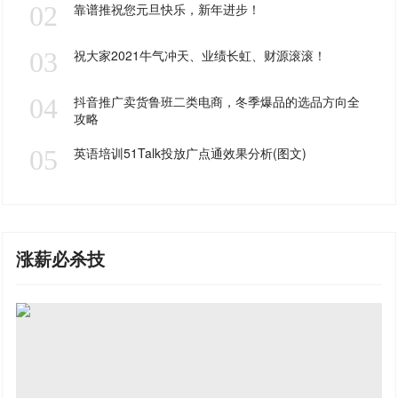
02
靠谱推祝您元旦快乐，新年进步！
03
祝大家2021牛气冲天、业绩长虹、财源滚滚！
04
抖音推广卖货鲁班二类电商，冬季爆品的选品方向全
攻略
05
英语培训51Talk投放广点通效果分析(图文)
涨薪必杀技