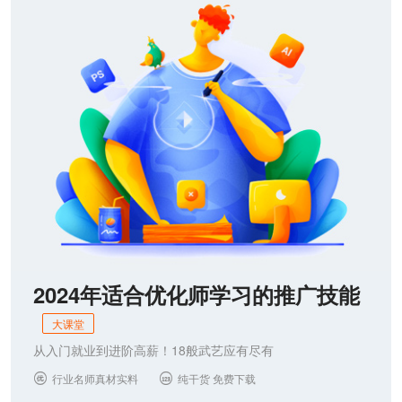
联系我们
2024年适合优化师学习的推广技能
大课堂
从入门就业到进阶高薪！18般武艺应有尽有
行业名师真材实料
纯干货 免费下载

