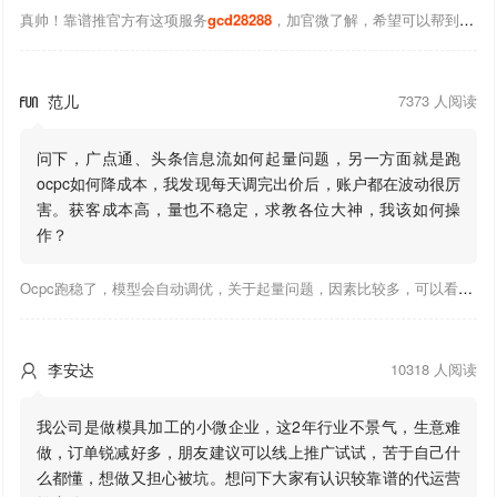
真帅！靠谱推官方有这项服务
gcd28288
，加官微了解，希望可以帮到你！
范儿
7373 人阅读

问下，广点通、头条信息流如何起量问题，另一方面就是跑
ocpc如何降成本，我发现每天调完出价后，账户都在波动很厉
害。获客成本高，量也不稳定，求教各位大神，我该如何操
作？
Ocpc跑稳了，模型会自动调优，关于起量问题，因素比较多，可以看下靠谱推大神出的干货文章，都是经验总结，应该可以找到对应解决。
李安达
10318 人阅读

我公司是做模具加工的小微企业，这2年行业不景气，生意难
做，订单锐减好多，朋友建议可以线上推广试试，苦于自己什
么都懂，想做又担心被坑。想问下大家有认识较靠谱的代运营