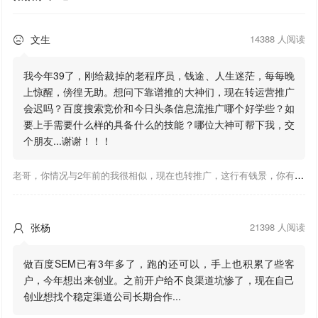
文生
14388 人阅读

我今年39了，刚给裁掉的老程序员，钱途、人生迷茫，每每晚
上惊醒，傍徨无助。想问下靠谱推的大神们，现在转运营推广
会迟吗？百度搜索竞价和今日头条信息流推广哪个好学些？如
要上手需要什么样的具备什么的技能？哪位大神可帮下我，交
个朋友...谢谢！！！
老哥，你情况与2年前的我很相似，现在也转推广，这行有钱景，你有基础上手会比较快，不必担心。至于学竞价还是信息流哪个好，我是信息流广告入手，现在迷上靠谱推关注大神们的营销推广干货。有空你也可多泡下这站，真能学到不少东西；希望可以帮到你！
张杨
21398 人阅读

做百度SEM已有3年多了，跑的还可以，手上也积累了些客
户，今年想出来创业。之前开户给不良渠道坑惨了，现在自己
创业想找个稳定渠道公司长期合作...