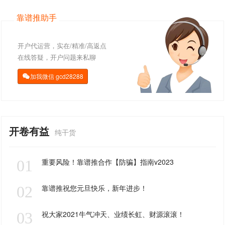
靠谱推助手
开户代运营，实在/精准/高返点
在线答疑，开户问题来私聊
加我微信
gcd28288

开卷有益
纯干货
01
重要风险！靠谱推合作【防骗】指南v2023
02
靠谱推祝您元旦快乐，新年进步！
03
祝大家2021牛气冲天、业绩长虹、财源滚滚！