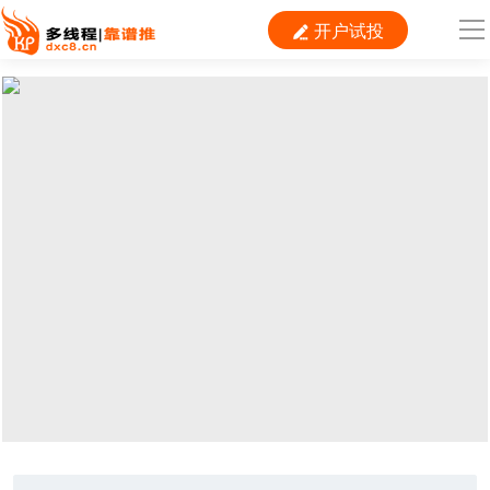
开户试投

导
航
首 页

运营
搜索
信息流
短视频
二类电商
当前位置：
首页
>
SEM
>
百度
