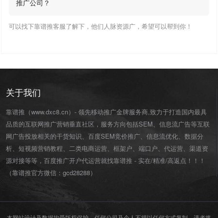
推广公司？
可以找下靠谱推客服了解下，他们人脉资源广，希望可以帮到你！
关于我们
靠谱推（www.dxc8.cn）- 领先移动推广金牌服务商,致力于打造国内最具
品质的互联网推广营销垂直社区，服务方向包括SEM、信息流广告等互联
网广告投放相关的干货知识、百度SEM竞价推广、信息流优化、数据分
析、短视频营销教程、二类电商运营、
框架户
、
端口户
、
代运营
、渠道资
源对接等等，百度推广开户代运营就找靠谱推 - 实在/精准/高返点！！！
（靠谱推官方微信：
gcd28288
）
本网站设计及数据均受版权保护，任何公司及个人不得以任何方式复制，违者将