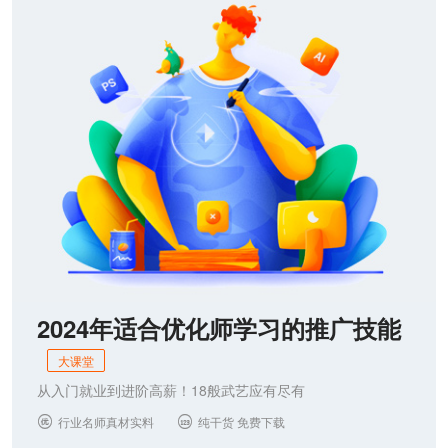
联系我们
2024年适合优化师学习的推广技能
大课堂
从入门就业到进阶高薪！18般武艺应有尽有
行业名师真材实料
纯干货 免费下载

