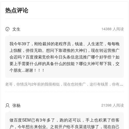
热点评论
文生
14388 人阅读

我今年39了，刚给裁掉的老程序员，钱途、人生迷茫，每每晚
上惊醒，傍徨无助。想问下靠谱推的大神们，现在转运营推广
会迟吗？百度搜索竞价和今日头条信息流推广哪个好学些？如
要上手需要什么样的具备什么的技能？哪位大神可帮下我，交
个朋友...谢谢！！！
老哥，你情况与2年前的我很相似，现在也转推广，这行有钱景，你有基础上手会比较快，不必担心。至于学竞价还是信息流哪个好，我是信息流广告入手，现在迷上靠谱推关注大神们的营销推广干货。有空你也可多泡下这站，真能学到不少东西；希望可以帮到你！
张杨
21398 人阅读

做百度SEM已有3年多了，跑的还可以，手上也积累了些客
户，今年想出来创业。之前开户给不良渠道坑惨了，现在自己