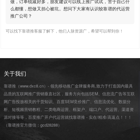
做，订单锐减好多，朋友建议可以线上推广试试，苦于自己什
么都懂，想做又担心被坑。想问下大家有认识较靠谱的代运营
推广公司？
可以找下靠谱推客服了解下，他们人脉资源广，希望可以帮到你！
关于我们
靠谱推（www.dxc8.cn）- 领先移动推广金牌服务商,致力于打造国内最具
品质的互联网推广营销垂直社区，服务方向包括SEM、信息流广告等互联
网广告投放相关的干货知识、百度SEM竞价推广、信息流优化、数据分
析、短视频营销教程、二类电商运营、
框架户
、
端口户
、
代运营
、渠道资
源对接等等，百度推广开户代运营就找靠谱推 - 实在/精准/高返点！！！
（靠谱推官方微信：
gcd28288
）