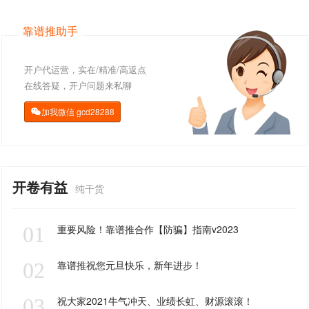
靠谱推助手
开户代运营，实在/精准/高返点
在线答疑，开户问题来私聊
加我微信
gcd28288

开卷有益
纯干货
01
重要风险！靠谱推合作【防骗】指南v2023
02
靠谱推祝您元旦快乐，新年进步！
03
祝大家2021牛气冲天、业绩长虹、财源滚滚！