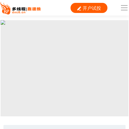
开户试投

导
航
首 页

运营
搜索
信息流
短视频
二类电商
当前位置：
首页
> TAG信息列表 > 信息流广告
