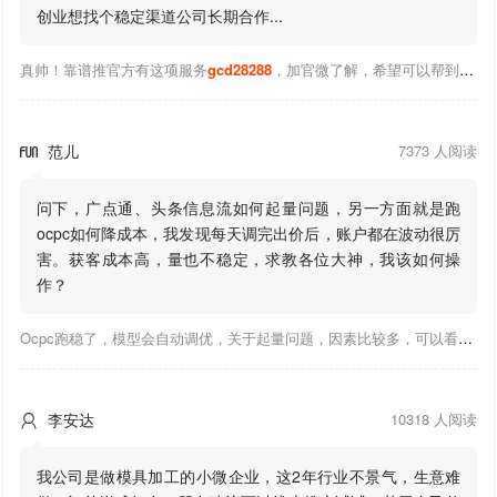
创业想找个稳定渠道公司长期合作...
真帅！靠谱推官方有这项服务
gcd28288
，加官微了解，希望可以帮到你！
范儿
7373 人阅读

问下，广点通、头条信息流如何起量问题，另一方面就是跑
ocpc如何降成本，我发现每天调完出价后，账户都在波动很厉
害。获客成本高，量也不稳定，求教各位大神，我该如何操
作？
Ocpc跑稳了，模型会自动调优，关于起量问题，因素比较多，可以看下靠谱推大神出的干货文章，都是经验总结，应该可以找到对应解决。
李安达
10318 人阅读

我公司是做模具加工的小微企业，这2年行业不景气，生意难