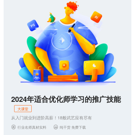
联系我们
2024年适合优化师学习的推广技能
大课堂
从入门就业到进阶高薪！18般武艺应有尽有
行业名师真材实料
纯干货 免费下载

