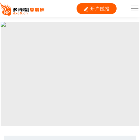
开户试投

导
航
首 页

运营
搜索
信息流
短视频
二类电商
当前位置：
首页
> TAG信息列表 > 信息流
