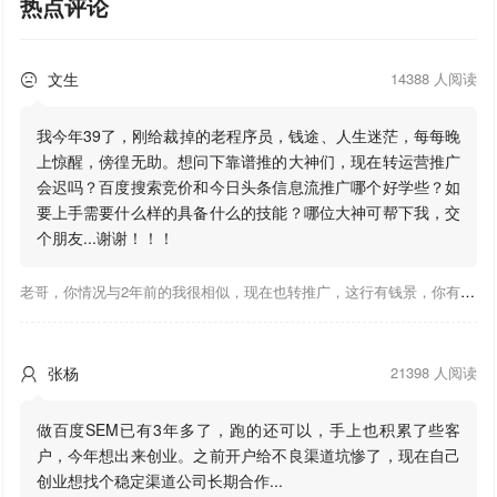
热点评论
文生
14388 人阅读

我今年39了，刚给裁掉的老程序员，钱途、人生迷茫，每每晚
上惊醒，傍徨无助。想问下靠谱推的大神们，现在转运营推广
会迟吗？百度搜索竞价和今日头条信息流推广哪个好学些？如
要上手需要什么样的具备什么的技能？哪位大神可帮下我，交
个朋友...谢谢！！！
老哥，你情况与2年前的我很相似，现在也转推广，这行有钱景，你有基础上手会比较快，不必担心。至于学竞价还是信息流哪个好，我是信息流广告入手，现在迷上靠谱推关注大神们的营销推广干货。有空你也可多泡下这站，真能学到不少东西；希望可以帮到你！
张杨
21398 人阅读

做百度SEM已有3年多了，跑的还可以，手上也积累了些客
户，今年想出来创业。之前开户给不良渠道坑惨了，现在自己
创业想找个稳定渠道公司长期合作...