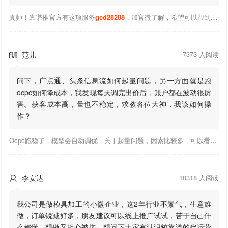
真帅！靠谱推官方有这项服务
gcd28288
，加官微了解，希望可以帮到你！
范儿
7373 人阅读

问下，广点通、头条信息流如何起量问题，另一方面就是跑
ocpc如何降成本，我发现每天调完出价后，账户都在波动很厉
害。获客成本高，量也不稳定，求教各位大神，我该如何操
作？
Ocpc跑稳了，模型会自动调优，关于起量问题，因素比较多，可以看下靠谱推大神出的干货文章，都是经验总结，应该可以找到对应解决。
李安达
10318 人阅读

我公司是做模具加工的小微企业，这2年行业不景气，生意难
做，订单锐减好多，朋友建议可以线上推广试试，苦于自己什
么都懂，想做又担心被坑。想问下大家有认识较靠谱的代运营