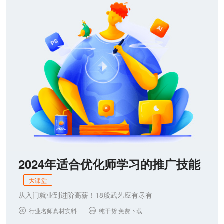
联系我们
2024年适合优化师学习的推广技能
大课堂
从入门就业到进阶高薪！18般武艺应有尽有
行业名师真材实料
纯干货 免费下载

