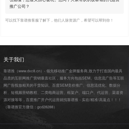
推广公司？
可以找下靠谱推客服了解下，他们人脉资源广，希望可以帮到你！
关于我们
靠谱推（www.dxc8.cn）- 领先移动推广金牌服务商,致力于打造国内最具
品质的互联网推广营销垂直社区，服务方向包括SEM、信息流广告等互联
网广告投放相关的干货知识、百度SEM竞价推广、信息流优化、数据分
析、短视频营销教程、二类电商运营、
框架户
、
端口户
、
代运营
、渠道资
源对接等等，百度推广开户代运营就找靠谱推 - 实在/精准/高返点！！！
（靠谱推官方微信：
gcd28288
）