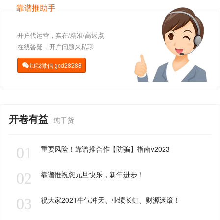
靠谱推助手
开户代运营，实在/精准/高返点
在线答疑，开户问题来私聊
加我微信
gcd28288

开卷有益
纯干货
01
重要风险！靠谱推合作【防骗】指南v2023
02
靠谱推祝您元旦快乐，新年进步！
03
祝大家2021牛气冲天、业绩长虹、财源滚滚！