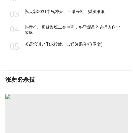
03
祝大家2021牛气冲天、业绩长虹、财源滚滚！
04
抖音推广卖货鲁班二类电商，冬季爆品的选品方向全
攻略
05
英语培训51Talk投放广点通效果分析(图文)
涨薪必杀技