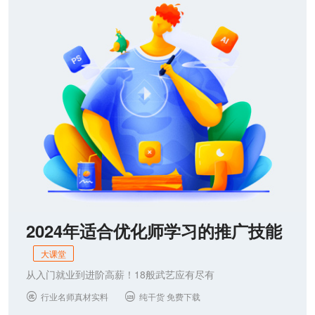
联系我们
2024年适合优化师学习的推广技能
大课堂
从入门就业到进阶高薪！18般武艺应有尽有
行业名师真材实料
纯干货 免费下载

