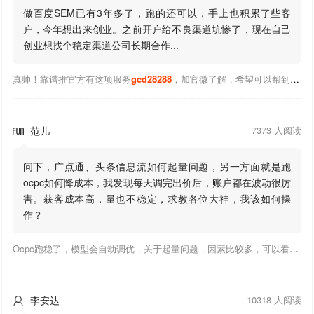
做百度SEM已有3年多了，跑的还可以，手上也积累了些客
户，今年想出来创业。之前开户给不良渠道坑惨了，现在自己
创业想找个稳定渠道公司长期合作...
真帅！靠谱推官方有这项服务
gcd28288
，加官微了解，希望可以帮到你！
范儿
7373 人阅读

问下，广点通、头条信息流如何起量问题，另一方面就是跑
ocpc如何降成本，我发现每天调完出价后，账户都在波动很厉
害。获客成本高，量也不稳定，求教各位大神，我该如何操
作？
Ocpc跑稳了，模型会自动调优，关于起量问题，因素比较多，可以看下靠谱推大神出的干货文章，都是经验总结，应该可以找到对应解决。
李安达
10318 人阅读
