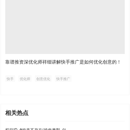
靠谱推资深优化师祥细讲解快手推广是如何优化创意的！
快手
优化师
创意优化
快手推广
相关热点
栏目ID=
0
的表不存在(操作类型=0)