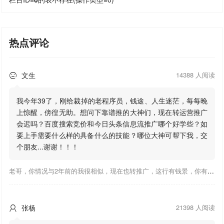
热点评论
文生
14388 人阅读

我今年39了，刚给裁掉的老程序员，钱途、人生迷茫，每每晚
上惊醒，傍徨无助。想问下靠谱推的大神们，现在转运营推广
会迟吗？百度搜索竞价和今日头条信息流推广哪个好学些？如
要上手需要什么样的具备什么的技能？哪位大神可帮下我，交
个朋友...谢谢！！！
老哥，你情况与2年前的我很相似，现在也转推广，这行有钱景，你有基础上手会比较快，不必担心。至于学竞价还是信息流哪个好，我是信息流广告入手，现在迷上靠谱推关注大神们的营销推广干货。有空你也可多泡下这站，真能学到不少东西；希望可以帮到你！
张杨
21398 人阅读
