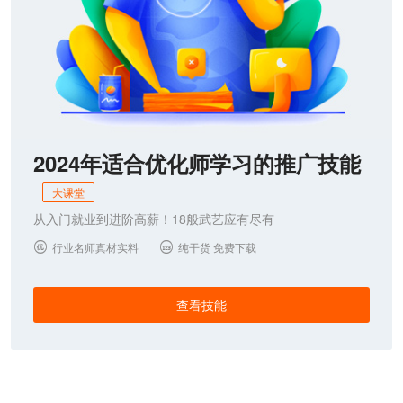
2024年适合优化师学习的推广技能
大课堂
从入门就业到进阶高薪！18般武艺应有尽有
行业名师真材实料
纯干货 免费下载


查看技能