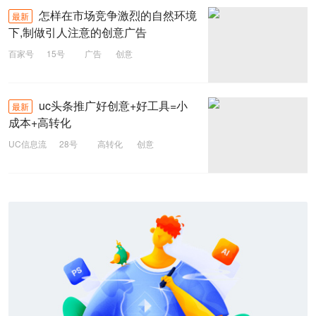
怎样在市场竞争激烈的自然环境
最新
下,制做引人注意的创意广告
百家号
15号
广告
创意
uc头条推广好创意+好工具=小
最新
成本+高转化
UC信息流
28号
高转化
创意
uc头条