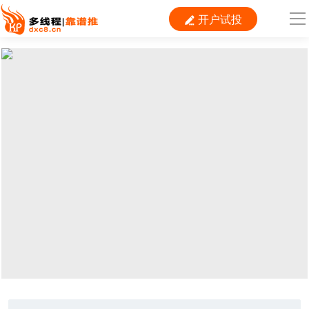
开户试投

导
航
首 页

运营
搜索
信息流
短视频
二类电商
当前位置：
首页
> TAG信息列表 > 创意
