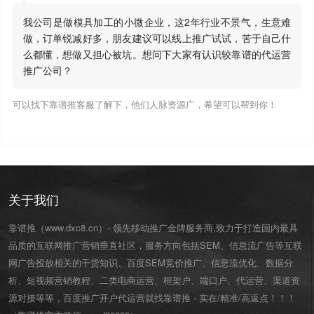
我公司是做模具加工的小微企业，这2年行业不景气，生意难
做，订单锐减好多，朋友建议可以线上推广试试，苦于自己什
么都懂，想做又担心被坑。想问下大家有认识较靠谱的代运营
推广公司？
可以找下靠谱推客服了解下，他们人脉资源广，希望可以帮到你！
关于我们
靠谱推（www.dxc8.cn）- 领先移动推广金牌服务商,致力于打造国内最具
品质的互联网推广营销垂直社区，服务方向包括SEM、信息流广告等互联
网广告投放相关的干货知识、百度SEM竞价推广、信息流优化、数据分
析、短视频营销教程、二类电商运营、
框架户
、
端口户
、
代运营
、渠道资
源对接等等，百度推广开户代运营就找靠谱推 - 实在/精准/高返点！！！