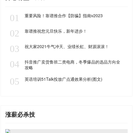
01
重要风险！靠谱推合作【防骗】指南v2023
02
靠谱推祝您元旦快乐，新年进步！
03
祝大家2021牛气冲天、业绩长虹、财源滚滚！
04
抖音推广卖货鲁班二类电商，冬季爆品的选品方向全
攻略
05
英语培训51Talk投放广点通效果分析(图文)
涨薪必杀技