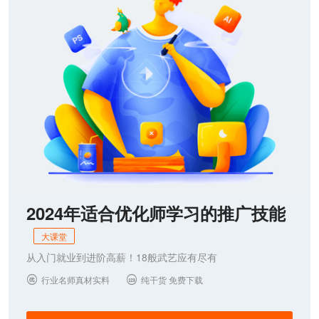
2024年适合优化师学习的推广技能
大课堂
从入门就业到进阶高薪！18般武艺应有尽有
行业名师真材实料
纯干货 免费下载

