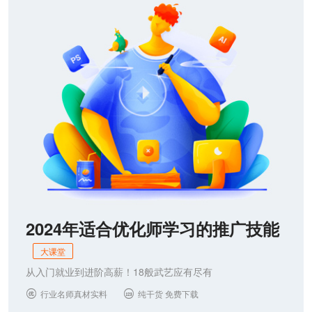
联系我们
2024年适合优化师学习的推广技能
大课堂
从入门就业到进阶高薪！18般武艺应有尽有
行业名师真材实料
纯干货 免费下载

