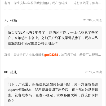
老哥，你情况与2年前的我很相似，现在也转推广，这行有钱景，你有基础上手会比较快，不必担心。至于学竞价还是信息流哪个好，我是信息流广告入手，现在迷上靠谱推关注大神们的营销推广干货。有空你也可多泡下这站，真能学到不少东西；希望可以帮到你！
张杨
21398 人阅读

做百度SEM已有3年多了，跑的还可以，手上也积累了些客
户，今年想出来创业。之前开户给不良渠道坑惨了，现在自己
创业想找个稳定渠道公司长期合作...
真帅！靠谱推官方有这项服务
gcd28288
，加官微了解，希望可以帮到你！
范儿
7373 人阅读

问下，广点通、头条信息流如何起量问题，另一方面就是跑
ocpc如何降成本，我发现每天调完出价后，账户都在波动很厉
害。获客成本高，量也不稳定，求教各位大神，我该如何操
作？