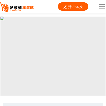
开户试投

导
航
首 页

运营
搜索
信息流
短视频
二类电商
当前位置：
首页
> TAG信息列表 > 四象限分析法
