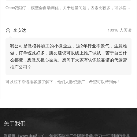
Ocpc跑稳了，模型会自动调优，关于起量问题，因素比较多，可以看下靠谱推大神出的干货文章，都是经验总结，应该可以找到对应解决。
李安达
10318 人阅读

我公司是做模具加工的小微企业，这2年行业不景气，生意难
做，订单锐减好多，朋友建议可以线上推广试试，苦于自己什
么都懂，想做又担心被坑。想问下大家有认识较靠谱的代运营
推广公司？
可以找下靠谱推客服了解下，他们人脉资源广，希望可以帮到你！
关于我们
靠谱推（www.dxc8.cn）- 领先移动推广金牌服务商,致力于打造国内最具