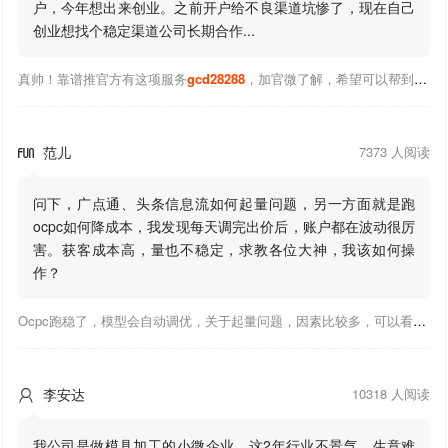
户，今年想出来创业。之前开户给不良渠道坑惨了，现在自己
创业想找个稳定渠道公司长期合作...
真帅！靠谱推官方有这项服务
gcd28288
，加官微了解，希望可以帮到你！
范儿
7373 人阅读

问下，广点通、头条信息流如何起量问题，另一方面就是跑
ocpc如何降成本，我发现每天调完出价后，账户都在波动很厉
害。获客成本高，量也不稳定，求教各位大神，我该如何操
作？
Ocpc跑稳了，模型会自动调优，关于起量问题，因素比较多，可以看下靠谱推大神出的干货文章，都是经验总结，应该可以找到对应解决。
李安达
10318 人阅读

我公司是做模具加工的小微企业，这2年行业不景气，生意难