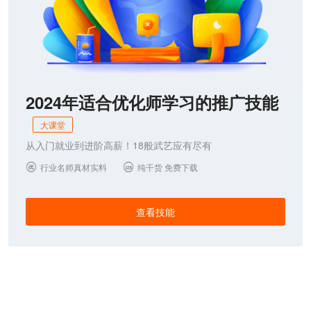
2024年适合优化师学习的推广技能
大课堂
从入门就业到进阶高薪！18般武艺应有尽有
行业名师真材实料
纯干货 免费下载


查看技能