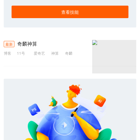
查看技能
奇麟神算
最新
博客
11号
爱奇艺
神算
奇麟