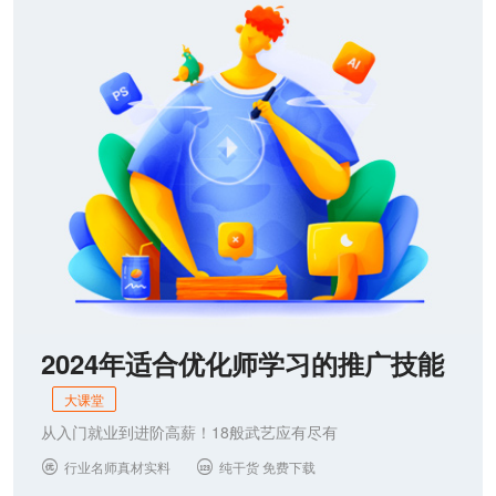
联系我们
2024年适合优化师学习的推广技能
大课堂
从入门就业到进阶高薪！18般武艺应有尽有
行业名师真材实料
纯干货 免费下载

