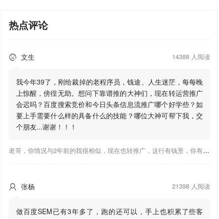
热点评论
文生
14388 人阅读

我今年39了，刚给裁掉的老程序员，钱途、人生迷茫，每每晚
上惊醒，傍徨无助。想问下靠谱推的大神们，现在转运营推广
会迟吗？百度搜索竞价和今日头条信息流推广哪个好学些？如
要上手需要什么样的具备什么的技能？哪位大神可帮下我，交
个朋友...谢谢！！！
老哥，你情况与2年前的我很相似，现在也转推广，这行有钱景，你有基础上手会比较快，不必担心。至于学竞价还是信息流哪个好，我是信息流广告入手，现在迷上靠谱推关注大神们的营销推广干货。有空你也可多泡下这站，真能学到不少东西；希望可以帮到你！
张杨
21398 人阅读

做百度SEM已有3年多了，跑的还可以，手上也积累了些客