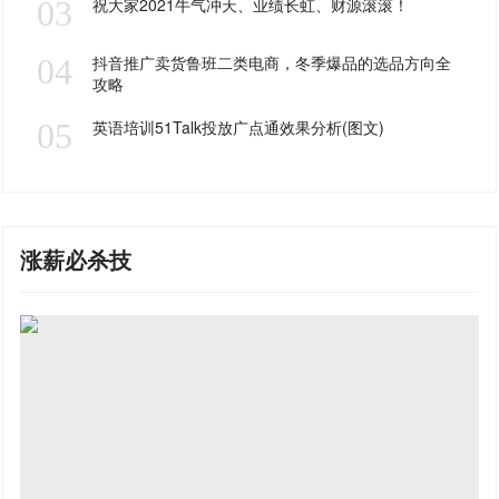
03
祝大家2021牛气冲天、业绩长虹、财源滚滚！
04
抖音推广卖货鲁班二类电商，冬季爆品的选品方向全
攻略
05
英语培训51Talk投放广点通效果分析(图文)
涨薪必杀技