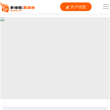
开户试投

导
航
首 页

运营
搜索
信息流
短视频
二类电商
当前位置：
首页
> TAG信息列表 > 奇麟
