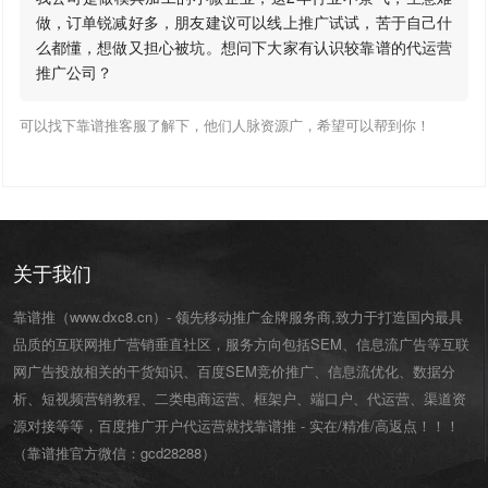
做，订单锐减好多，朋友建议可以线上推广试试，苦于自己什
么都懂，想做又担心被坑。想问下大家有认识较靠谱的代运营
推广公司？
可以找下靠谱推客服了解下，他们人脉资源广，希望可以帮到你！
关于我们
靠谱推（www.dxc8.cn）- 领先移动推广金牌服务商,致力于打造国内最具
品质的互联网推广营销垂直社区，服务方向包括SEM、信息流广告等互联
网广告投放相关的干货知识、百度SEM竞价推广、信息流优化、数据分
析、短视频营销教程、二类电商运营、
框架户
、
端口户
、
代运营
、渠道资
源对接等等，百度推广开户代运营就找靠谱推 - 实在/精准/高返点！！！
（靠谱推官方微信：
gcd28288
）