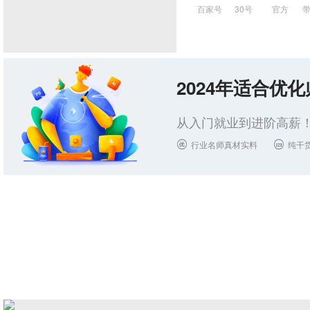
百家号
30号
官方
2024年适合优
从入门就业到进阶高薪！
行业名师真材实料
纯干

