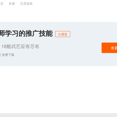
带货
直播
百度搜索
化师学习的推广技能
大课堂
18般武艺应有尽有
查
货 免费下载