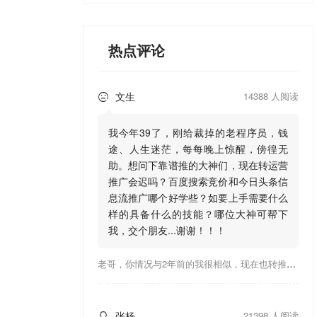
热点评论
文生
14388 人阅读

我今年39了，刚给裁掉的老程序员，钱
途、人生迷茫，每每晚上惊醒，傍徨无
助。想问下靠谱推的大神们，现在转运营
推广会迟吗？百度搜索竞价和今日头条信
息流推广哪个好学些？如要上手需要什么
样的具备什么的技能？哪位大神可帮下
我，交个朋友...谢谢！！！
老哥，你情况与2年前的我很相似，现在也转推广，这行有钱景，你有基础上手会比较快，不必担心。至于学竞价还是信息流哪个好，我是信息流广告入手，现在迷上靠谱推关注大神们的营销推广干货。有空你也可多泡下这站，真能学到不少东西；希望可以帮到你！
张杨
21398 人阅读
