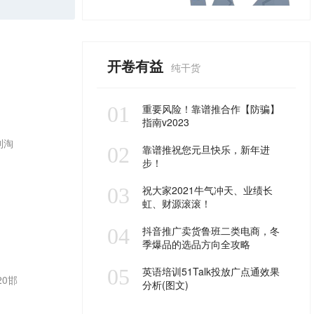
开卷有益
纯干货
01
重要风险！靠谱推合作【防骗】
指南v2023
到淘
02
靠谱推祝您元旦快乐，新年进
步！
03
祝大家2021牛气冲天、业绩长
虹、财源滚滚！
04
抖音推广卖货鲁班二类电商，冬
季爆品的选品方向全攻略
05
英语培训51Talk投放广点通效果
0邯
分析(图文)