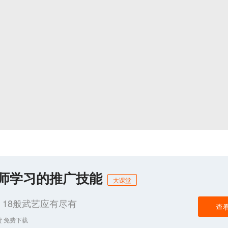
化师学习的推广技能
大课堂
18般武艺应有尽有
查
货 免费下载