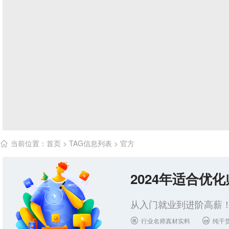
当前位置：
首页
> TAG信息列表 > 官方

2024年适合优
从入门就业到进阶高薪！
行业名师真材实料
纯干

