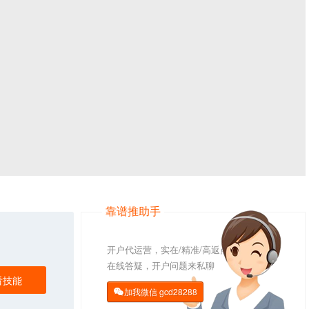
靠谱推助手
开户代运营，实在/精准/高返点
在线答疑，开户问题来私聊
看技能
加我微信
gcd28288
