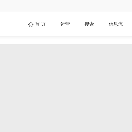
首 页
运营
搜索
信息流
