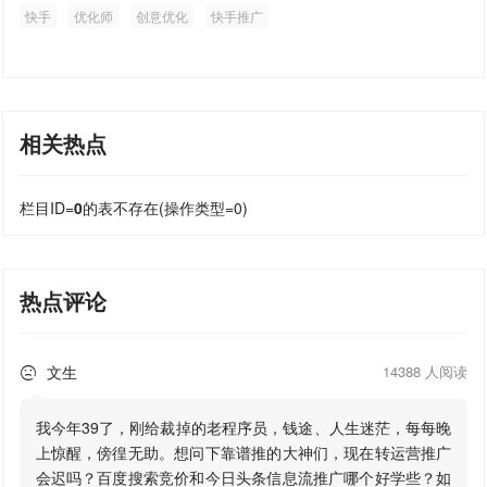
快手
优化师
创意优化
快手推广
相关热点
栏目ID=
0
的表不存在(操作类型=0)
热点评论
文生
14388 人阅读

我今年39了，刚给裁掉的老程序员，钱途、人生迷茫，每每晚
上惊醒，傍徨无助。想问下靠谱推的大神们，现在转运营推广
会迟吗？百度搜索竞价和今日头条信息流推广哪个好学些？如