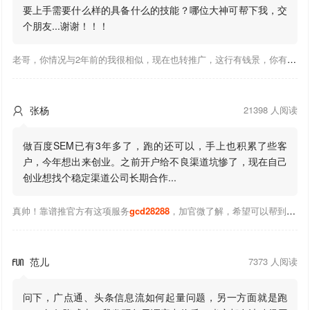
要上手需要什么样的具备什么的技能？哪位大神可帮下我，交
个朋友...谢谢！！！
老哥，你情况与2年前的我很相似，现在也转推广，这行有钱景，你有基础上手会比较快，不必担心。至于学竞价还是信息流哪个好，我是信息流广告入手，现在迷上靠谱推关注大神们的营销推广干货。有空你也可多泡下这站，真能学到不少东西；希望可以帮到你！
张杨
21398 人阅读

做百度SEM已有3年多了，跑的还可以，手上也积累了些客
户，今年想出来创业。之前开户给不良渠道坑惨了，现在自己
创业想找个稳定渠道公司长期合作...
真帅！靠谱推官方有这项服务
gcd28288
，加官微了解，希望可以帮到你！
范儿
7373 人阅读

问下，广点通、头条信息流如何起量问题，另一方面就是跑