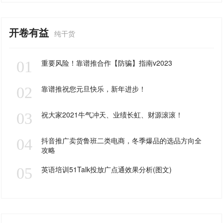
开卷有益
纯干货
01
重要风险！靠谱推合作【防骗】指南v2023
02
靠谱推祝您元旦快乐，新年进步！
03
祝大家2021牛气冲天、业绩长虹、财源滚滚！
04
抖音推广卖货鲁班二类电商，冬季爆品的选品方向全
攻略
05
英语培训51Talk投放广点通效果分析(图文)