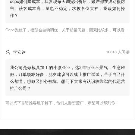
ocpc如何降成本，我发现每天调完出价后，账户都在波动很厉
害。获客成本高，量也不稳定，求教各位大神，我该如何操
作？
Ocpc跑稳了，模型会自动调优，关于起量问题，因素比较多，可以看下靠谱推大神出的干货文章，都是经验总结，应该可以找到对应解决。
李安达
10318 人阅读

我公司是做模具加工的小微企业，这2年行业不景气，生意难
做，订单锐减好多，朋友建议可以线上推广试试，苦于自己什
么都懂，想做又担心被坑。想问下大家有认识较靠谱的代运营
推广公司？
可以找下靠谱推客服了解下，他们人脉资源广，希望可以帮到你！