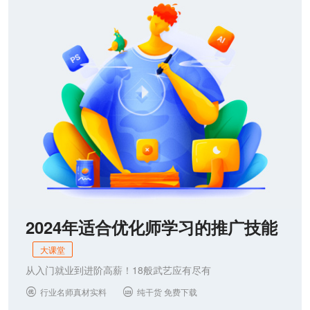
联系我们
2024年适合优化师学习的推广技能
大课堂
从入门就业到进阶高薪！18般武艺应有尽有
行业名师真材实料
纯干货 免费下载

