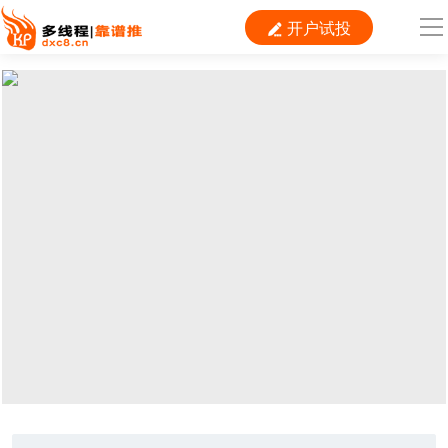
开户试投

导
航
首 页

运营
搜索
信息流
短视频
二类电商
当前位置：
首页
> TAG信息列表 > 快手短视频
