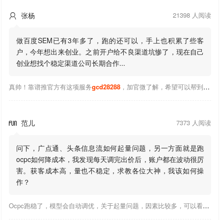
张杨
21398 人阅读

做百度SEM已有3年多了，跑的还可以，手上也积累了些客
户，今年想出来创业。之前开户给不良渠道坑惨了，现在自己
创业想找个稳定渠道公司长期合作...
真帅！靠谱推官方有这项服务
gcd28288
，加官微了解，希望可以帮到你！
范儿
7373 人阅读

问下，广点通、头条信息流如何起量问题，另一方面就是跑
ocpc如何降成本，我发现每天调完出价后，账户都在波动很厉
害。获客成本高，量也不稳定，求教各位大神，我该如何操
作？
Ocpc跑稳了，模型会自动调优，关于起量问题，因素比较多，可以看下靠谱推大神出的干货文章，都是经验总结，应该可以找到对应解决。