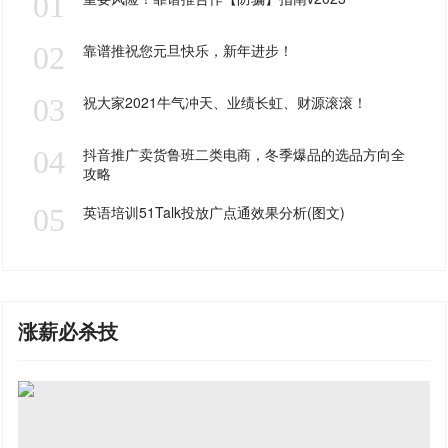
01
02
靠谱推祝您元旦快乐，新年进步！
03
祝大家2021牛气冲天、业绩长虹、财源滚滚！
04
抖音推广卖货鲁班二类电商，冬季爆品的选品方向全
攻略
05
英语培训51Talk投放广点通效果分析(图文)
涨薪必杀技