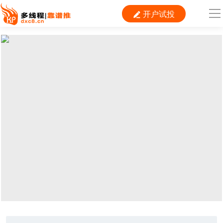
开户试投

导
航
首 页

运营
搜索
信息流
短视频
二类电商
当前位置：
首页
> TAG信息列表 > 成人用品
