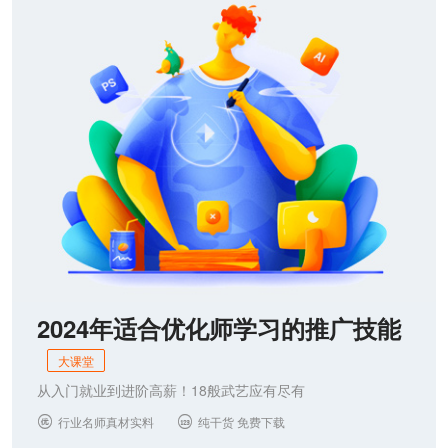
联系我们
2024年适合优化师学习的推广技能
大课堂
从入门就业到进阶高薪！18般武艺应有尽有
行业名师真材实料
纯干货 免费下载

