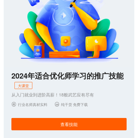
2024年适合优化师学习的推广技能
大课堂
从入门就业到进阶高薪！18般武艺应有尽有
行业名师真材实料
纯干货 免费下载


查看技能