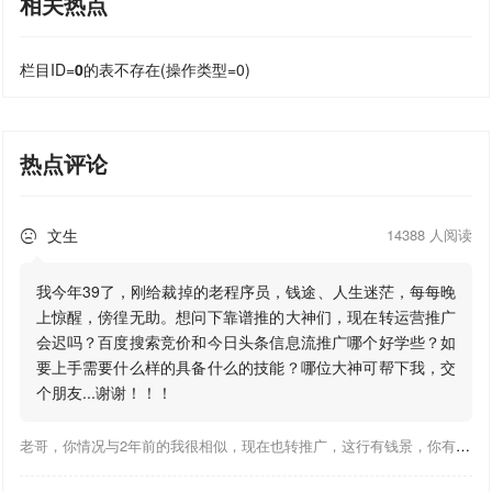
相关热点
栏目ID=
0
的表不存在(操作类型=0)
热点评论
文生
14388 人阅读

我今年39了，刚给裁掉的老程序员，钱途、人生迷茫，每每晚
上惊醒，傍徨无助。想问下靠谱推的大神们，现在转运营推广
会迟吗？百度搜索竞价和今日头条信息流推广哪个好学些？如
要上手需要什么样的具备什么的技能？哪位大神可帮下我，交
个朋友...谢谢！！！
老哥，你情况与2年前的我很相似，现在也转推广，这行有钱景，你有基础上手会比较快，不必担心。至于学竞价还是信息流哪个好，我是信息流广告入手，现在迷上靠谱推关注大神们的营销推广干货。有空你也可多泡下这站，真能学到不少东西；希望可以帮到你！