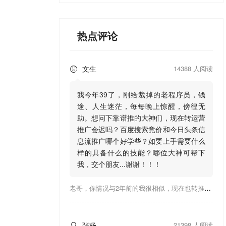
热点评论
文生
14388 人阅读

我今年39了，刚给裁掉的老程序员，钱
途、人生迷茫，每每晚上惊醒，傍徨无
助。想问下靠谱推的大神们，现在转运营
推广会迟吗？百度搜索竞价和今日头条信
息流推广哪个好学些？如要上手需要什么
样的具备什么的技能？哪位大神可帮下
我，交个朋友...谢谢！！！
老哥，你情况与2年前的我很相似，现在也转推广，这行有钱景，你有基础上手会比较快，不必担心。至于学竞价还是信息流哪个好，我是信息流广告入手，现在迷上靠谱推关注大神们的营销推广干货。有空你也可多泡下这站，真能学到不少东西；希望可以帮到你！
张杨
21398 人阅读
