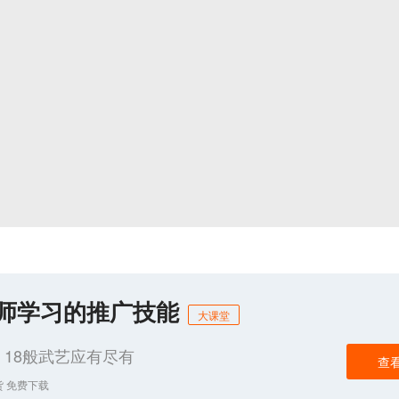
化师学习的推广技能
大课堂
18般武艺应有尽有
查
货 免费下载