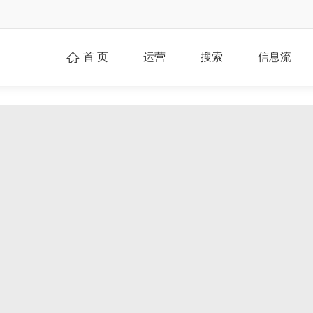
首 页
运营
搜索
信息流
