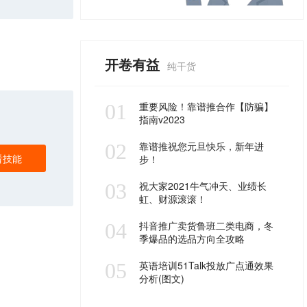
开卷有益
纯干货
01
重要风险！靠谱推合作【防骗】
指南v2023
02
靠谱推祝您元旦快乐，新年进
看技能
步！
03
祝大家2021牛气冲天、业绩长
虹、财源滚滚！
04
抖音推广卖货鲁班二类电商，冬
季爆品的选品方向全攻略
05
英语培训51Talk投放广点通效果
分析(图文)