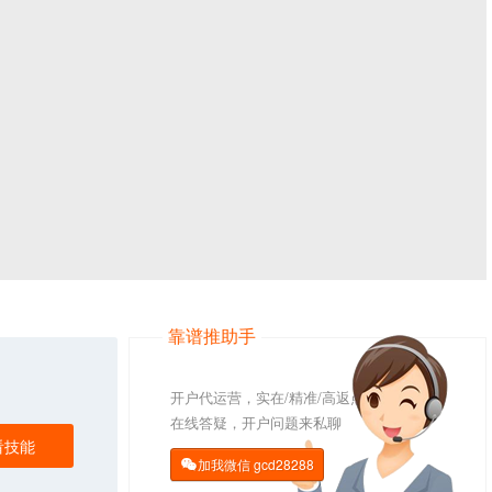
靠谱推助手
开户代运营，实在/精准/高返点
在线答疑，开户问题来私聊
看技能
加我微信
gcd28288
