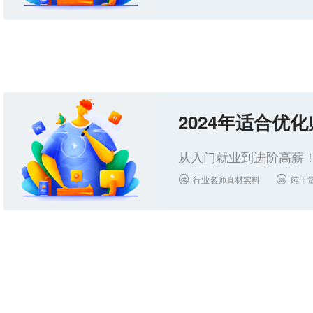
2024年适合优
从入门就业到进阶高薪！
行业名师真材实料
纯干

