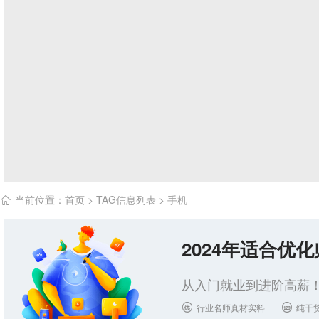
当前位置：
首页
> TAG信息列表 > 手机

2024年适合优
从入门就业到进阶高薪！
行业名师真材实料
纯干

