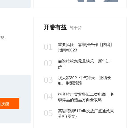
开卷有益
纯干货
重视。
01
重要风险！靠谱推合作【防骗】
指南v2023
02
靠谱推祝您元旦快乐，新年进
步！
03
祝大家2021牛气冲天、业绩长
虹、财源滚滚！
04
抖音推广卖货鲁班二类电商，冬
季爆品的选品方向全攻略
看技能
05
英语培训51Talk投放广点通效果
分析(图文)