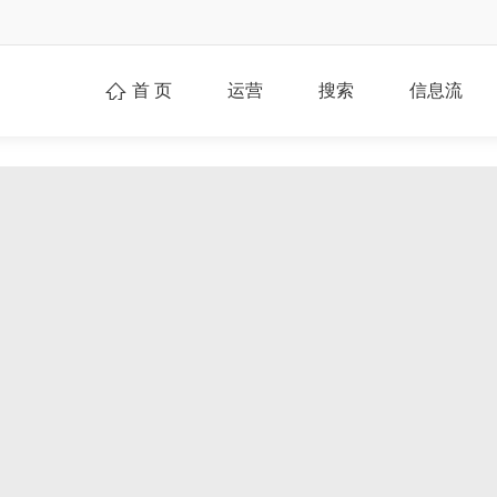
首 页
运营
搜索
信息流
