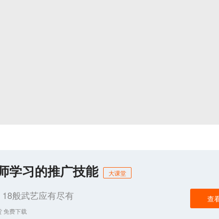
化师学习的推广技能
大课堂
18般武艺应有尽有
查
货 免费下载