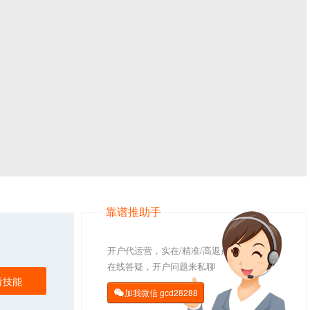
靠谱推助手
开户代运营，实在/精准/高返点
在线答疑，开户问题来私聊
看技能
加我微信
gcd28288
