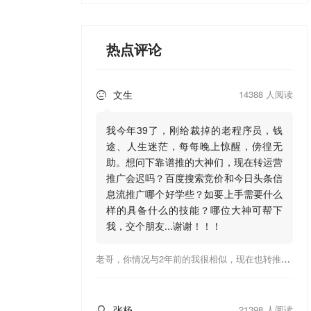
热点评论
文生
14388 人阅读

我今年39了，刚给裁掉的老程序员，钱
途、人生迷茫，每每晚上惊醒，傍徨无
助。想问下靠谱推的大神们，现在转运营
推广会迟吗？百度搜索竞价和今日头条信
息流推广哪个好学些？如要上手需要什么
样的具备什么的技能？哪位大神可帮下
我，交个朋友...谢谢！！！
老哥，你情况与2年前的我很相似，现在也转推广，这行有钱景，你有基础上手会比较快，不必担心。至于学竞价还是信息流哪个好，我是信息流广告入手，现在迷上靠谱推关注大神们的营销推广干货。有空你也可多泡下这站，真能学到不少东西；希望可以帮到你！
张杨
21398 人阅读
