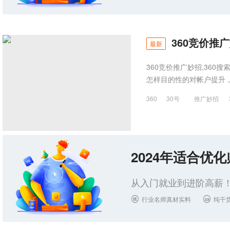
360竞价推广
最新
360竞价推广妙招,36
怎样目的性的对帐户提升，
360
30号
推广妙招
2024年适合优
从入门就业到进阶高薪！
行业名师真材实料
纯干

