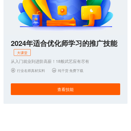
2024年适合优化师学习的推广技能
大课堂
从入门就业到进阶高薪！18般武艺应有尽有
行业名师真材实料
纯干货 免费下载


查看技能