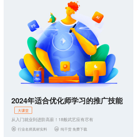
联系我们
2024年适合优化师学习的推广技能
大课堂
从入门就业到进阶高薪！18般武艺应有尽有
行业名师真材实料
纯干货 免费下载

