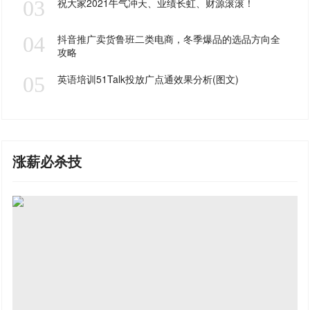
03
祝大家2021牛气冲天、业绩长虹、财源滚滚！
04
抖音推广卖货鲁班二类电商，冬季爆品的选品方向全
攻略
05
英语培训51Talk投放广点通效果分析(图文)
涨薪必杀技