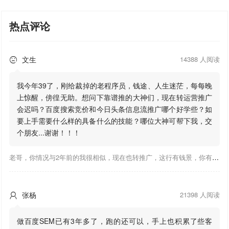
热点评论
文生
14388 人阅读

我今年39了，刚给裁掉的老程序员，钱途、人生迷茫，每每晚
上惊醒，傍徨无助。想问下靠谱推的大神们，现在转运营推广
会迟吗？百度搜索竞价和今日头条信息流推广哪个好学些？如
要上手需要什么样的具备什么的技能？哪位大神可帮下我，交
个朋友...谢谢！！！
老哥，你情况与2年前的我很相似，现在也转推广，这行有钱景，你有基础上手会比较快，不必担心。至于学竞价还是信息流哪个好，我是信息流广告入手，现在迷上靠谱推关注大神们的营销推广干货。有空你也可多泡下这站，真能学到不少东西；希望可以帮到你！
张杨
21398 人阅读

做百度SEM已有3年多了，跑的还可以，手上也积累了些客