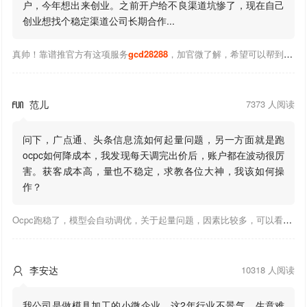
户，今年想出来创业。之前开户给不良渠道坑惨了，现在自己
创业想找个稳定渠道公司长期合作...
真帅！靠谱推官方有这项服务
gcd28288
，加官微了解，希望可以帮到你！
范儿
7373 人阅读

问下，广点通、头条信息流如何起量问题，另一方面就是跑
ocpc如何降成本，我发现每天调完出价后，账户都在波动很厉
害。获客成本高，量也不稳定，求教各位大神，我该如何操
作？
Ocpc跑稳了，模型会自动调优，关于起量问题，因素比较多，可以看下靠谱推大神出的干货文章，都是经验总结，应该可以找到对应解决。
李安达
10318 人阅读

我公司是做模具加工的小微企业，这2年行业不景气，生意难