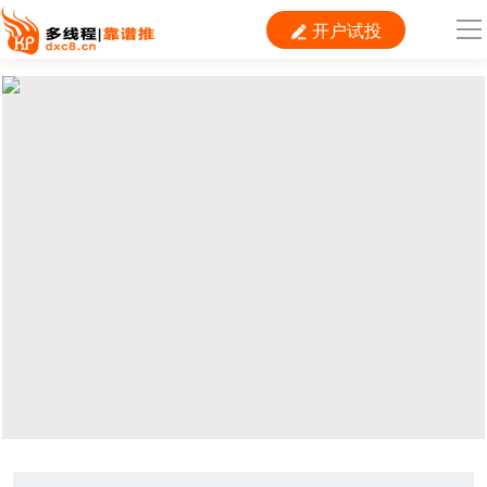
开户试投

导
航
首 页

运营
搜索
信息流
短视频
二类电商
当前位置：
首页
> TAG信息列表 > 数据对接
