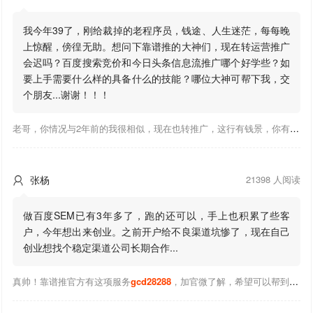
我今年39了，刚给裁掉的老程序员，钱途、人生迷茫，每每晚
上惊醒，傍徨无助。想问下靠谱推的大神们，现在转运营推广
会迟吗？百度搜索竞价和今日头条信息流推广哪个好学些？如
要上手需要什么样的具备什么的技能？哪位大神可帮下我，交
个朋友...谢谢！！！
老哥，你情况与2年前的我很相似，现在也转推广，这行有钱景，你有基础上手会比较快，不必担心。至于学竞价还是信息流哪个好，我是信息流广告入手，现在迷上靠谱推关注大神们的营销推广干货。有空你也可多泡下这站，真能学到不少东西；希望可以帮到你！
张杨
21398 人阅读

做百度SEM已有3年多了，跑的还可以，手上也积累了些客
户，今年想出来创业。之前开户给不良渠道坑惨了，现在自己
创业想找个稳定渠道公司长期合作...
真帅！靠谱推官方有这项服务
gcd28288
，加官微了解，希望可以帮到你！