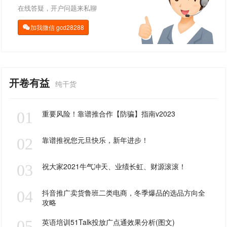
在线答疑，开户问题来私聊
加我微信
gcd28288

开卷有益
纯干货
01
重要风险！靠谱推合作【防骗】指南v2023
02
靠谱推祝您元旦快乐，新年进步！
03
祝大家2021牛气冲天、业绩长虹、财源滚滚！
04
抖音推广卖货鲁班二类电商，冬季爆品的选品方向全
攻略
05
英语培训51Talk投放广点通效果分析(图文)