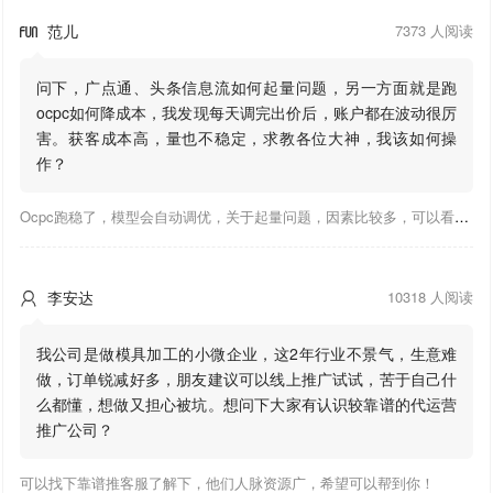
范儿
7373 人阅读

问下，广点通、头条信息流如何起量问题，另一方面就是跑
ocpc如何降成本，我发现每天调完出价后，账户都在波动很厉
害。获客成本高，量也不稳定，求教各位大神，我该如何操
作？
Ocpc跑稳了，模型会自动调优，关于起量问题，因素比较多，可以看下靠谱推大神出的干货文章，都是经验总结，应该可以找到对应解决。
李安达
10318 人阅读

我公司是做模具加工的小微企业，这2年行业不景气，生意难
做，订单锐减好多，朋友建议可以线上推广试试，苦于自己什
么都懂，想做又担心被坑。想问下大家有认识较靠谱的代运营
推广公司？
可以找下靠谱推客服了解下，他们人脉资源广，希望可以帮到你！