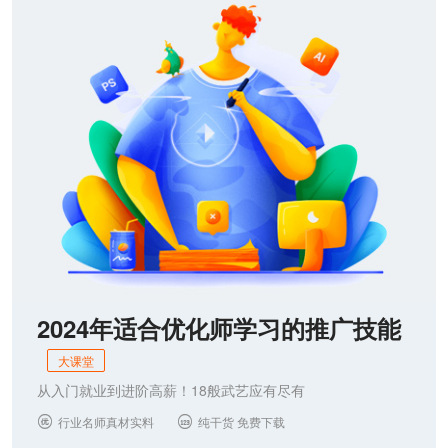
联系我们
2024年适合优化师学习的推广技能
大课堂
从入门就业到进阶高薪！18般武艺应有尽有
行业名师真材实料
纯干货 免费下载

