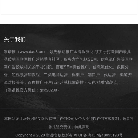
关于我们
靠谱推（www.dxc8.cn）- 领先移动推广金牌服务商,致力于打造国内最具
品质的互联网推广营销垂直社区，服务方向包括SEM、信息流广告等互联
网广告投放相关的干货知识、百度SEM竞价推广、信息流优化、数据分
析、短视频营销教程、二类电商运营、
框架户
、
端口户
、
代运营
、渠道资
源对接等等，百度推广开户代运营就找靠谱推 - 实在/精准/高返点！！！
（靠谱推官方微信：
gcd28288
）
本网站设计及数据均受版权保护，任何公司及个人不得以任何方式复制，违者将
依法追究责任，特此声明
Copyright © 2020 靠谱推 版权所有 粤ICP备
粤ICP备18095198号