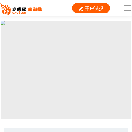
开户试投

导
航
首 页

运营
搜索
信息流
短视频
二类电商
当前位置：
首页
> TAG信息列表 > 樊登
