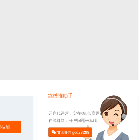
靠谱推助手
开户代运营，实在/精准/高返点
在线答疑，开户问题来私聊
看技能
加我微信
gcd28288
