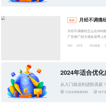
月经不调痛经
最新
月经不调痛经怎么在360推
广告推广的大佬欢迎带上
360
06号
360搜索
2024年适合优
从入门就业到进阶高薪！
行业名师真材实料
纯干

