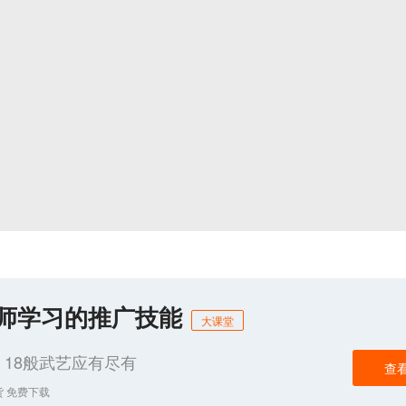
化师学习的推广技能
大课堂
18般武艺应有尽有
查
货 免费下载