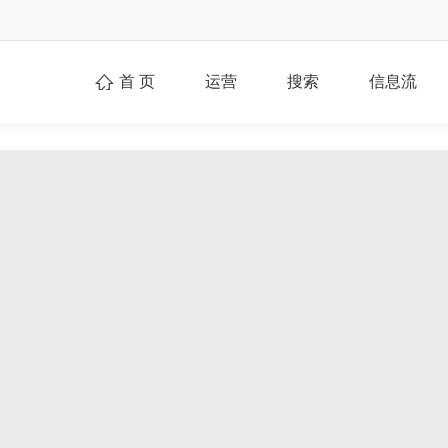
首 页
运营
搜索
信息流
