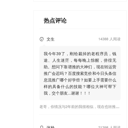
热点评论
文生
14388 人阅读

我今年39了，刚给裁掉的老程序员，钱
途、人生迷茫，每每晚上惊醒，傍徨无
助。想问下靠谱推的大神们，现在转运营
推广会迟吗？百度搜索竞价和今日头条信
息流推广哪个好学些？如要上手需要什么
样的具备什么的技能？哪位大神可帮下
我，交个朋友...谢谢！！！
老哥，你情况与2年前的我很相似，现在也转推广，这行有钱景，你有基础上手会比较快，不必担心。至于学竞价还是信息流哪个好，我是信息流广告入手，现在迷上靠谱推关注大神们的营销推广干货。有空你也可多泡下这站，真能学到不少东西；希望可以帮到你！
张杨
21398 人阅读
