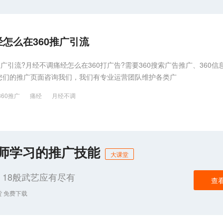
怎么在360推广引流
广引流?月经不调痛经怎么在360打广告?需要360搜索广告推广、360信
您们的推广页面咨询我们，我们有专业运营团队维护各类广
360推广
痛经
月经不调
化师学习的推广技能
大课堂
18般武艺应有尽有
查
货 免费下载