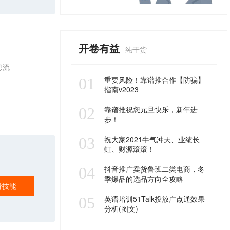
开卷有益
纯干货
息流
01
重要风险！靠谱推合作【防骗】
指南v2023
02
靠谱推祝您元旦快乐，新年进
步！
03
祝大家2021牛气冲天、业绩长
虹、财源滚滚！
04
抖音推广卖货鲁班二类电商，冬
季爆品的选品方向全攻略
看技能
05
英语培训51Talk投放广点通效果
分析(图文)