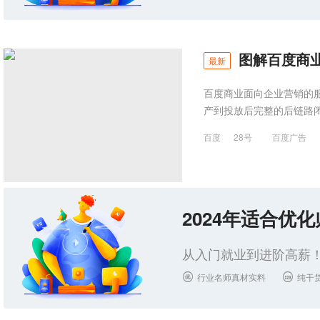
图解百度商
最新
百度商业面向企业营销的
产到投放后完整的后链路
百度
28号
百度广告
2024年适合优
从入门就业到进阶高薪！
行业名师真材实料
纯干

