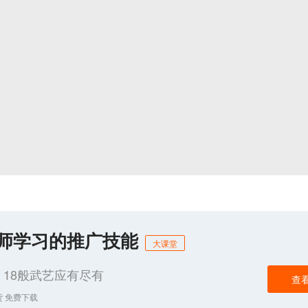
化师学习的推广技能
大课堂
18般武艺应有尽有
查
货 免费下载