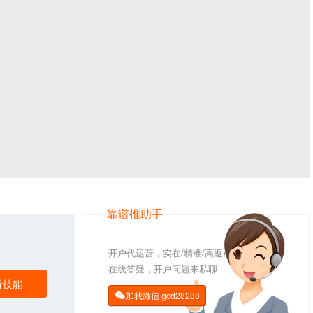
靠谱推助手
开户代运营，实在/精准/高返点
在线答疑，开户问题来私聊
看技能
加我微信
gcd28288
