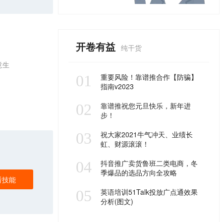
开卷有益
纯干货
意生
01
重要风险！靠谱推合作【防骗】
指南v2023
02
靠谱推祝您元旦快乐，新年进
步！
03
祝大家2021牛气冲天、业绩长
虹、财源滚滚！
04
抖音推广卖货鲁班二类电商，冬
季爆品的选品方向全攻略
看技能
05
英语培训51Talk投放广点通效果
分析(图文)