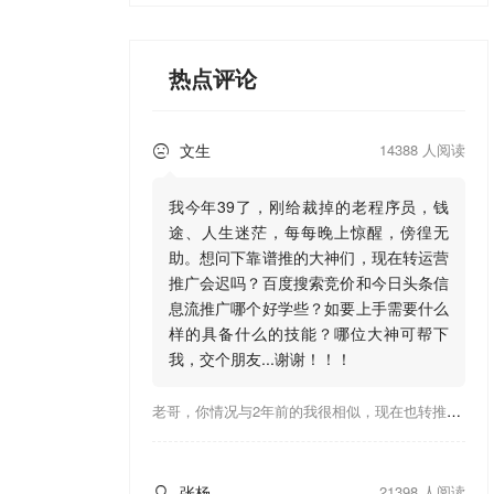
热点评论
文生
14388 人阅读

我今年39了，刚给裁掉的老程序员，钱
途、人生迷茫，每每晚上惊醒，傍徨无
助。想问下靠谱推的大神们，现在转运营
推广会迟吗？百度搜索竞价和今日头条信
息流推广哪个好学些？如要上手需要什么
样的具备什么的技能？哪位大神可帮下
我，交个朋友...谢谢！！！
老哥，你情况与2年前的我很相似，现在也转推广，这行有钱景，你有基础上手会比较快，不必担心。至于学竞价还是信息流哪个好，我是信息流广告入手，现在迷上靠谱推关注大神们的营销推广干货。有空你也可多泡下这站，真能学到不少东西；希望可以帮到你！
张杨
21398 人阅读
