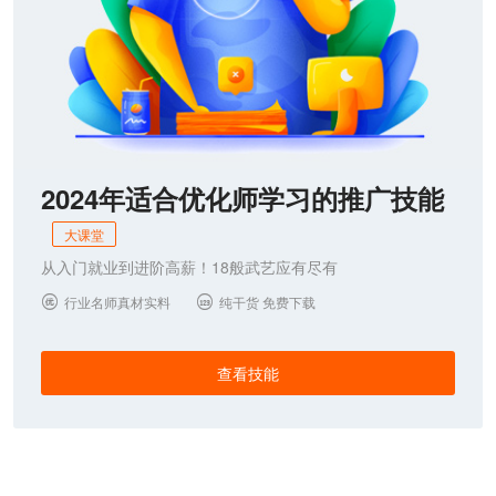
2024年适合优化师学习的推广技能
大课堂
从入门就业到进阶高薪！18般武艺应有尽有
行业名师真材实料
纯干货 免费下载


查看技能