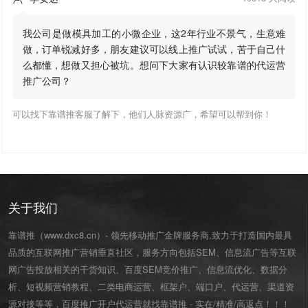
我公司是做模具加工的小微企业，这2年行业不景气，生意难
做，订单锐减好多，朋友建议可以线上推广试试，苦于自己什
么都懂，想做又担心被坑。想问下大家有认识较靠谱的代运营
推广公司？
可以找下靠谱推客服了解下，他们人脉资源广，希望可以帮到你！
关于我们
靠谱推（www.dxc8.cn）- 领先移动推广金牌服务商,致力于打造国内最具
品质的互联网推广营销垂直社区，服务方向包括SEM、信息流广告等互联
网广告投放相关的干货知识、百度SEM竞价推广、信息流优化、数据分
析、短视频营销教程、二类电商运营、
框架户
、
端口户
、
代运营
、渠道资
源对接等等，百度推广开户代运营就找靠谱推 - 实在/精准/高返点！！！