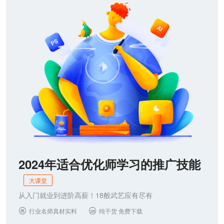
联系我们
2024年适合优化师学习的推广技能
大课堂
从入门就业到进阶高薪！18般武艺应有尽有
行业名师真材实料
纯干货 免费下载

