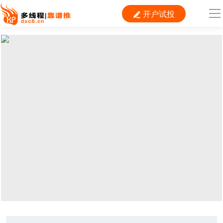
开户试投

导
航
首 页

运营
搜索
信息流
短视频
二类电商
当前位置：
首页
> TAG信息列表 > 短视频
