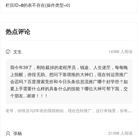
栏目ID=
0
的表不存在(操作类型=0)
热点评论
文生
14388 人阅读

我今年39了，刚给裁掉的老程序员，钱途、人生迷茫，每每晚
上惊醒，傍徨无助。想问下靠谱推的大神们，现在转运营推广
会迟吗？百度搜索竞价和今日头条信息流推广哪个好学些？如
要上手需要什么样的具备什么的技能？哪位大神可帮下我，交
个朋友...谢谢！！！
老哥，你情况与2年前的我很相似，现在也转推广，这行有钱景，你有基础上手会比较快，不必担心。至于学竞价还是信息流哪个好，我是信息流广告入手，现在迷上靠谱推关注大神们的营销推广干货。有空你也可多泡下这站，真能学到不少东西；希望可以帮到你！
张杨
21398 人阅读
