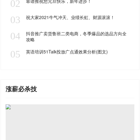
02
靠谱推祝您元旦快乐，新年进步！
03
祝大家2021牛气冲天、业绩长虹、财源滚滚！
04
抖音推广卖货鲁班二类电商，冬季爆品的选品方向全
攻略
05
英语培训51Talk投放广点通效果分析(图文)
涨薪必杀技