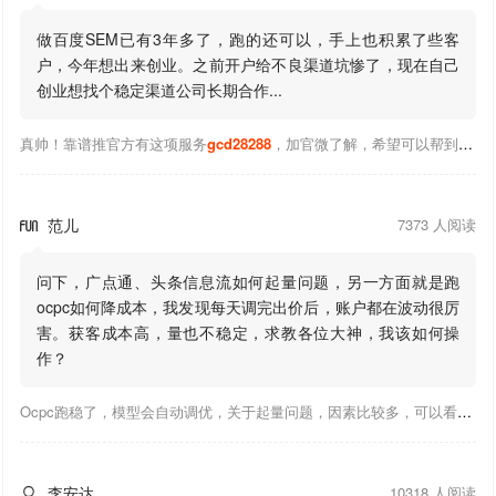
做百度SEM已有3年多了，跑的还可以，手上也积累了些客
户，今年想出来创业。之前开户给不良渠道坑惨了，现在自己
创业想找个稳定渠道公司长期合作...
真帅！靠谱推官方有这项服务
gcd28288
，加官微了解，希望可以帮到你！
范儿
7373 人阅读

问下，广点通、头条信息流如何起量问题，另一方面就是跑
ocpc如何降成本，我发现每天调完出价后，账户都在波动很厉
害。获客成本高，量也不稳定，求教各位大神，我该如何操
作？
Ocpc跑稳了，模型会自动调优，关于起量问题，因素比较多，可以看下靠谱推大神出的干货文章，都是经验总结，应该可以找到对应解决。
李安达
10318 人阅读
