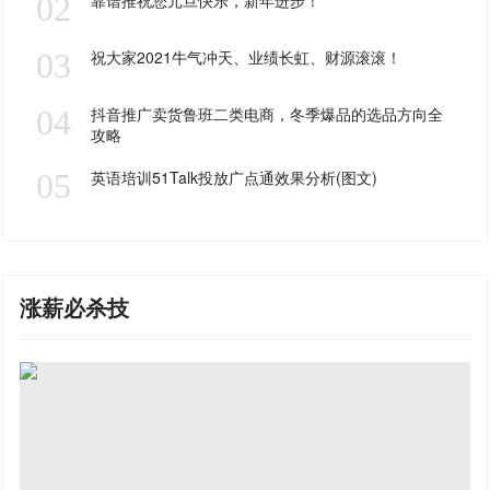
02
靠谱推祝您元旦快乐，新年进步！
03
祝大家2021牛气冲天、业绩长虹、财源滚滚！
04
抖音推广卖货鲁班二类电商，冬季爆品的选品方向全
攻略
05
英语培训51Talk投放广点通效果分析(图文)
涨薪必杀技