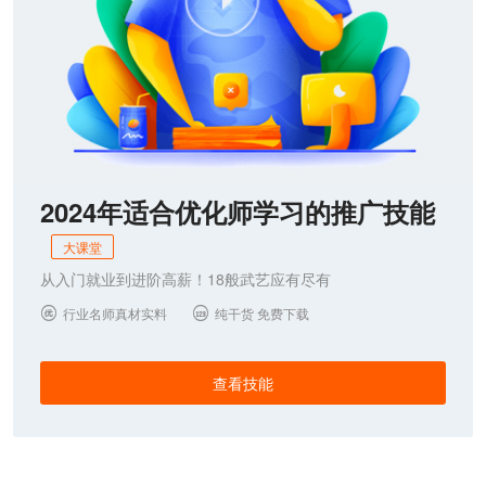
2024年适合优化师学习的推广技能
大课堂
从入门就业到进阶高薪！18般武艺应有尽有
行业名师真材实料
纯干货 免费下载


查看技能