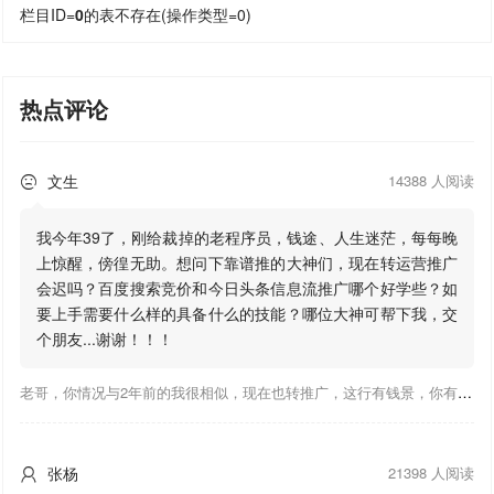
栏目ID=
0
的表不存在(操作类型=0)
热点评论
文生
14388 人阅读

我今年39了，刚给裁掉的老程序员，钱途、人生迷茫，每每晚
上惊醒，傍徨无助。想问下靠谱推的大神们，现在转运营推广
会迟吗？百度搜索竞价和今日头条信息流推广哪个好学些？如
要上手需要什么样的具备什么的技能？哪位大神可帮下我，交
个朋友...谢谢！！！
老哥，你情况与2年前的我很相似，现在也转推广，这行有钱景，你有基础上手会比较快，不必担心。至于学竞价还是信息流哪个好，我是信息流广告入手，现在迷上靠谱推关注大神们的营销推广干货。有空你也可多泡下这站，真能学到不少东西；希望可以帮到你！
张杨
21398 人阅读
