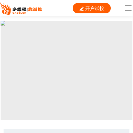
开户试投

导
航
首 页

运营
搜索
信息流
短视频
二类电商
当前位置：
首页
> TAG信息列表 > 租车行业
