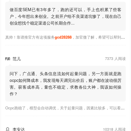
做百度SEM已有3年多了，跑的还可以，手上也积累了些客
户，今年想出来创业。之前开户给不良渠道坑惨了，现在自己
创业想找个稳定渠道公司长期合作...
真帅！靠谱推官方有这项服务
gcd28288
，加官微了解，希望可以帮到你！
范儿
7373 人阅读

问下，广点通、头条信息流如何起量问题，另一方面就是跑
ocpc如何降成本，我发现每天调完出价后，账户都在波动很厉
害。获客成本高，量也不稳定，求教各位大神，我该如何操
作？
Ocpc跑稳了，模型会自动调优，关于起量问题，因素比较多，可以看下靠谱推大神出的干货文章，都是经验总结，应该可以找到对应解决。
李安达
10318 人阅读
