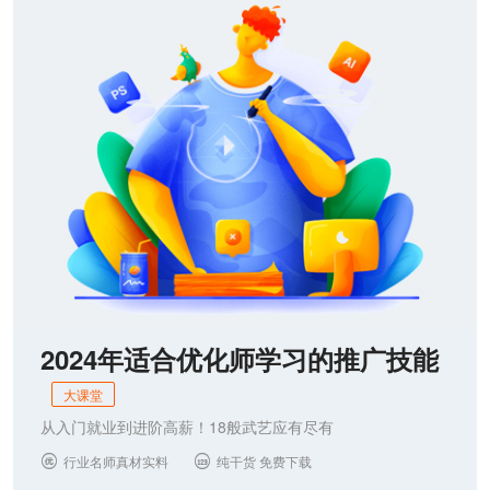
联系我们
2024年适合优化师学习的推广技能
大课堂
从入门就业到进阶高薪！18般武艺应有尽有
行业名师真材实料
纯干货 免费下载

