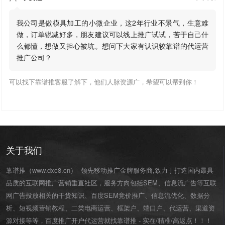
我公司是做模具加工的小微企业，这2年行业不景气，生意难
做，订单锐减好多，朋友建议可以线上推广试试，苦于自己什
么都懂，想做又担心被坑。想问下大家有认识较靠谱的代运营
推广公司？
可以找下靠谱推客服了解下，他们人脉资源广，希望可以帮到你！
关于我们
靠谱推（www.dxc8.cn）- 领先移动推广金牌服务商,致力于打造国内最具
品质的互联网推广营销垂直社区，服务方向包括SEM、信息流广告等互联
网广告投放相关的干货知识、百度SEM竞价推广、信息流优化、数据分
析、短视频营销教程、二类电商运营、
框架户
、
端口户
、
代运营
、渠道资
源对接等等，百度推广开户代运营就找靠谱推 - 实在/精准/高返点！！！