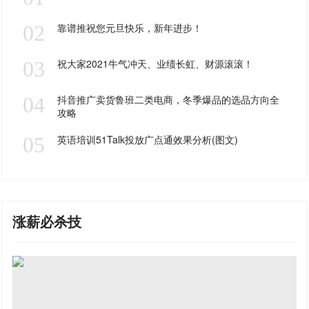
02
靠谱推祝您元旦快乐，新年进步！
03
祝大家2021牛气冲天、业绩长虹、财源滚滚！
04
抖音推广卖货鲁班二类电商，冬季爆品的选品方向全
攻略
05
英语培训51Talk投放广点通效果分析(图文)
涨薪必杀技