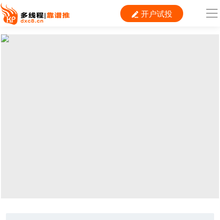
开户试投

导
航
首 页

运营
搜索
信息流
短视频
二类电商
当前位置：
首页
> TAG信息列表 > 端口户
