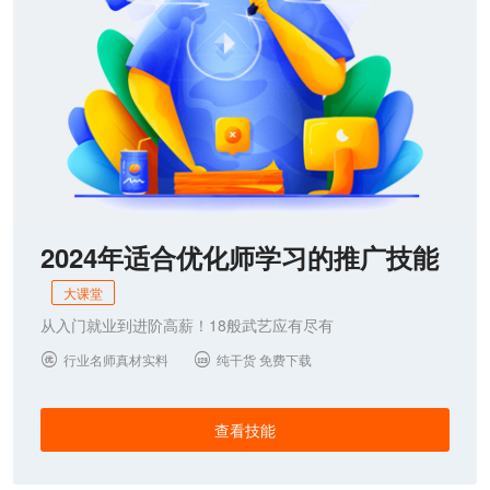
2024年适合优化师学习的推广技能
大课堂
从入门就业到进阶高薪！18般武艺应有尽有
行业名师真材实料
纯干货 免费下载


查看技能