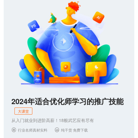
联系我们
2024年适合优化师学习的推广技能
大课堂
从入门就业到进阶高薪！18般武艺应有尽有
行业名师真材实料
纯干货 免费下载

