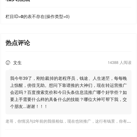
栏目ID=
0
的表不存在(操作类型=0)
热点评论
文生
14388 人阅读

我今年39了，刚给裁掉的老程序员，钱途、人生迷茫，每每晚
上惊醒，傍徨无助。想问下靠谱推的大神们，现在转运营推广
会迟吗？百度搜索竞价和今日头条信息流推广哪个好学些？如
要上手需要什么样的具备什么的技能？哪位大神可帮下我，交
个朋友...谢谢！！！
老哥，你情况与2年前的我很相似，现在也转推广，这行有钱景，你有基础上手会比较快，不必担心。至于学竞价还是信息流哪个好，我是信息流广告入手，现在迷上靠谱推关注大神们的营销推广干货。有空你也可多泡下这站，真能学到不少东西；希望可以帮到你！