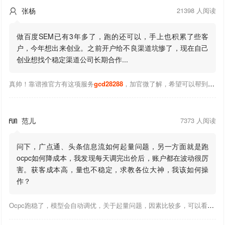
张杨
21398 人阅读

做百度SEM已有3年多了，跑的还可以，手上也积累了些客
户，今年想出来创业。之前开户给不良渠道坑惨了，现在自己
创业想找个稳定渠道公司长期合作...
真帅！靠谱推官方有这项服务
gcd28288
，加官微了解，希望可以帮到你！
范儿
7373 人阅读

问下，广点通、头条信息流如何起量问题，另一方面就是跑
ocpc如何降成本，我发现每天调完出价后，账户都在波动很厉
害。获客成本高，量也不稳定，求教各位大神，我该如何操
作？
Ocpc跑稳了，模型会自动调优，关于起量问题，因素比较多，可以看下靠谱推大神出的干货文章，都是经验总结，应该可以找到对应解决。