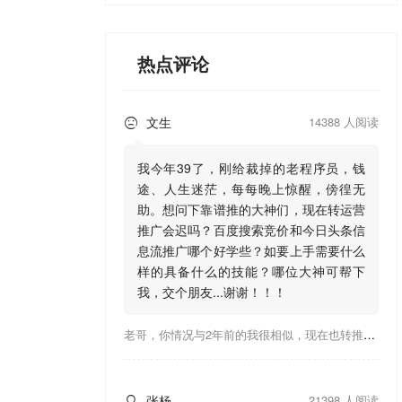
热点评论
文生
14388 人阅读

我今年39了，刚给裁掉的老程序员，钱
途、人生迷茫，每每晚上惊醒，傍徨无
助。想问下靠谱推的大神们，现在转运营
推广会迟吗？百度搜索竞价和今日头条信
息流推广哪个好学些？如要上手需要什么
样的具备什么的技能？哪位大神可帮下
我，交个朋友...谢谢！！！
老哥，你情况与2年前的我很相似，现在也转推广，这行有钱景，你有基础上手会比较快，不必担心。至于学竞价还是信息流哪个好，我是信息流广告入手，现在迷上靠谱推关注大神们的营销推广干货。有空你也可多泡下这站，真能学到不少东西；希望可以帮到你！
张杨
21398 人阅读
