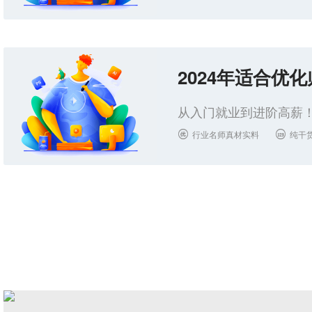
2024年适合优
从入门就业到进阶高薪！
行业名师真材实料
纯干

