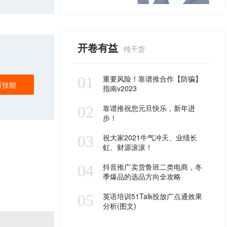
开卷有益
纯干货
01
重要风险！靠谱推合作【防骗】
看技能
指南v2023
02
靠谱推祝您元旦快乐，新年进
步！
03
祝大家2021牛气冲天、业绩长
虹、财源滚滚！
04
抖音推广卖货鲁班二类电商，冬
季爆品的选品方向全攻略
05
英语培训51Talk投放广点通效果
分析(图文)