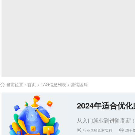
当前位置：
首页
> TAG信息列表 > 营销困局

2024年适合优
从入门就业到进阶高薪！
行业名师真材实料
纯干

