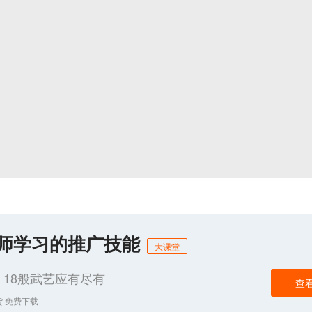
化师学习的推广技能
大课堂
18般武艺应有尽有
查
货 免费下载