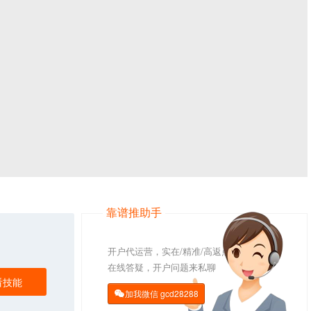
靠谱推助手
开户代运营，实在/精准/高返点
在线答疑，开户问题来私聊
看技能
加我微信
gcd28288
