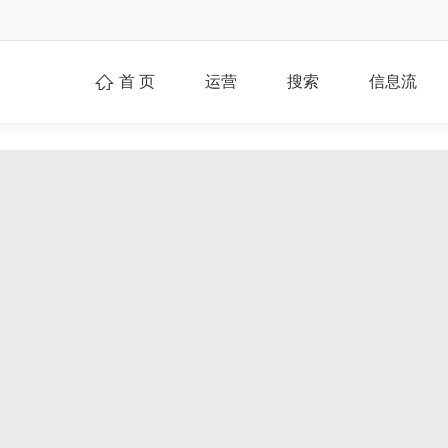
首 页
运营
搜索
信息流
