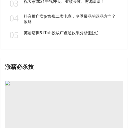
03
祝大家2021牛气冲天、业绩长虹、财源滚滚！
04
抖音推广卖货鲁班二类电商，冬季爆品的选品方向全
攻略
05
英语培训51Talk投放广点通效果分析(图文)
涨薪必杀技