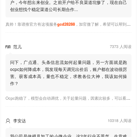
户，今年想出来创业。之前开户给不良渠道坑惨了，现在自己
创业想找个稳定渠道公司长期合作...
真帅！靠谱推官方有这项服务
gcd28288
，加官微了解，希望可以帮到你！
范儿
7373 人阅读

问下，广点通、头条信息流如何起量问题，另一方面就是跑
ocpc如何降成本，我发现每天调完出价后，账户都在波动很厉
害。获客成本高，量也不稳定，求教各位大神，我该如何操
作？
Ocpc跑稳了，模型会自动调优，关于起量问题，因素比较多，可以看下靠谱推大神出的干货文章，都是经验总结，应该可以找到对应解决。
李安达
10318 人阅读

我公司是做模具加工的小微企业，这2年行业不景气，生意难