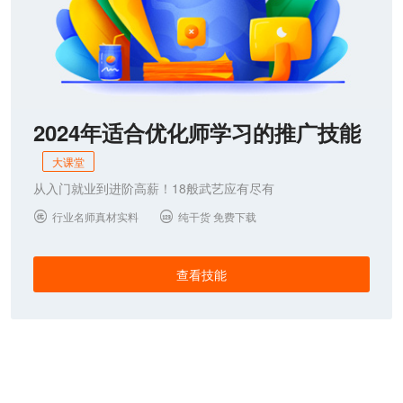
2024年适合优化师学习的推广技能
大课堂
从入门就业到进阶高薪！18般武艺应有尽有
行业名师真材实料
纯干货 免费下载


查看技能