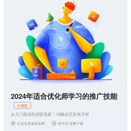
联系我们
2024年适合优化师学习的推广技能
大课堂
从入门就业到进阶高薪！18般武艺应有尽有
行业名师真材实料
纯干货 免费下载

