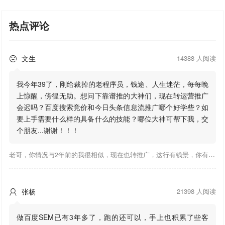
热点评论
文生
14388 人阅读

我今年39了，刚给裁掉的老程序员，钱途、人生迷茫，每每晚
上惊醒，傍徨无助。想问下靠谱推的大神们，现在转运营推广
会迟吗？百度搜索竞价和今日头条信息流推广哪个好学些？如
要上手需要什么样的具备什么的技能？哪位大神可帮下我，交
个朋友...谢谢！！！
老哥，你情况与2年前的我很相似，现在也转推广，这行有钱景，你有基础上手会比较快，不必担心。至于学竞价还是信息流哪个好，我是信息流广告入手，现在迷上靠谱推关注大神们的营销推广干货。有空你也可多泡下这站，真能学到不少东西；希望可以帮到你！
张杨
21398 人阅读

做百度SEM已有3年多了，跑的还可以，手上也积累了些客