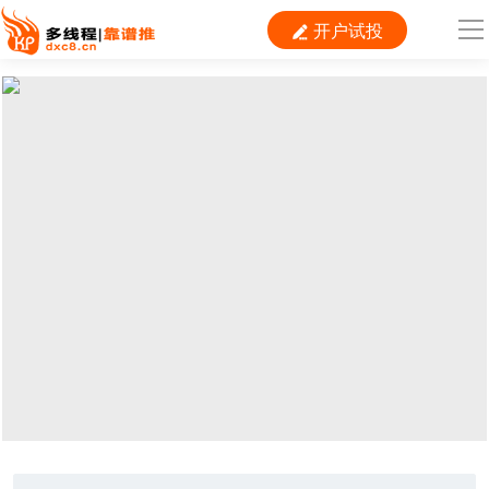
开户试投

导
航
首 页

运营
搜索
信息流
短视频
二类电商
当前位置：
首页
> TAG信息列表 > 金牛网站
