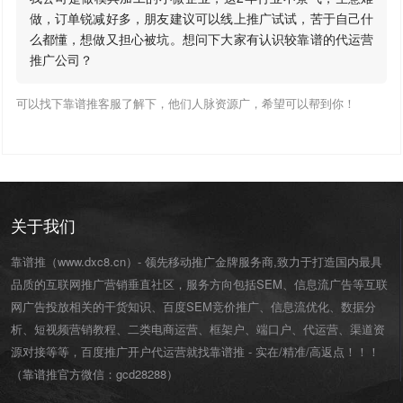
做，订单锐减好多，朋友建议可以线上推广试试，苦于自己什
么都懂，想做又担心被坑。想问下大家有认识较靠谱的代运营
推广公司？
可以找下靠谱推客服了解下，他们人脉资源广，希望可以帮到你！
关于我们
靠谱推（www.dxc8.cn）- 领先移动推广金牌服务商,致力于打造国内最具
品质的互联网推广营销垂直社区，服务方向包括SEM、信息流广告等互联
网广告投放相关的干货知识、百度SEM竞价推广、信息流优化、数据分
析、短视频营销教程、二类电商运营、
框架户
、
端口户
、
代运营
、渠道资
源对接等等，百度推广开户代运营就找靠谱推 - 实在/精准/高返点！！！
（靠谱推官方微信：
gcd28288
）