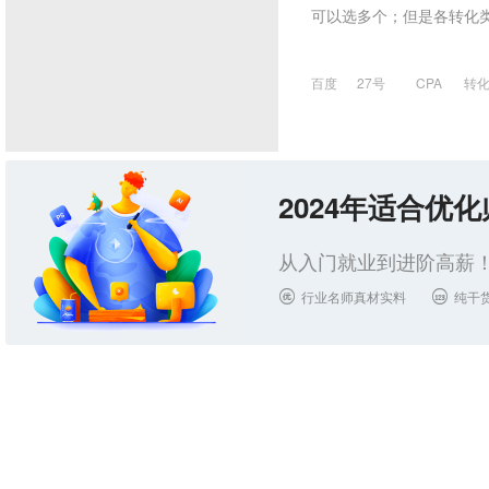
可以选多个；但是各转化类
百度
27号
CPA
转
2024年适合优
从入门就业到进阶高薪！
行业名师真材实料
纯干

