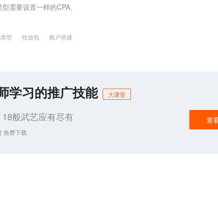
型需要设置一样的CPA。
化类型
投放包
账户搭建
化师学习的推广技能
大课堂
18般武艺应有尽有
查
货 免费下载