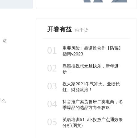
开卷有益
纯干货
。这
01
重要风险！靠谱推合作【防骗】
指南v2023
02
靠谱推祝您元旦快乐，新年进
步！
03
祝大家2021牛气冲天、业绩长
虹、财源滚滚！
那么
04
抖音推广卖货鲁班二类电商，冬
季爆品的选品方向全攻略
05
英语培训51Talk投放广点通效果
分析(图文)