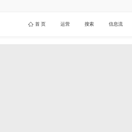
首 页
运营
搜索
信息流
