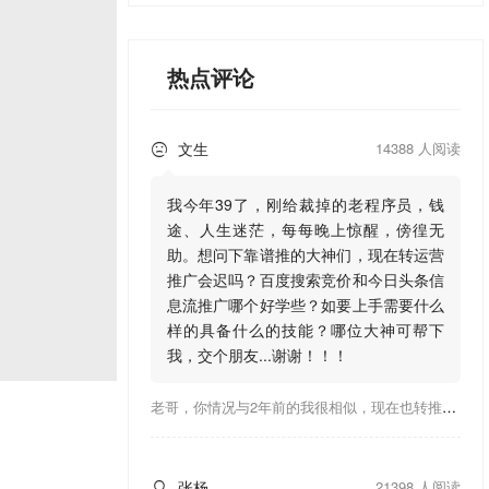
热点评论
文生
14388 人阅读

我今年39了，刚给裁掉的老程序员，钱
途、人生迷茫，每每晚上惊醒，傍徨无
助。想问下靠谱推的大神们，现在转运营
推广会迟吗？百度搜索竞价和今日头条信
息流推广哪个好学些？如要上手需要什么
样的具备什么的技能？哪位大神可帮下
我，交个朋友...谢谢！！！
老哥，你情况与2年前的我很相似，现在也转推广，这行有钱景，你有基础上手会比较快，不必担心。至于学竞价还是信息流哪个好，我是信息流广告入手，现在迷上靠谱推关注大神们的营销推广干货。有空你也可多泡下这站，真能学到不少东西；希望可以帮到你！
张杨
21398 人阅读
