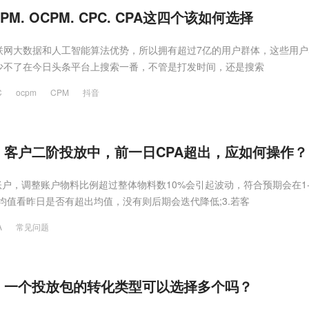
M. OCPM. CPC. CPA这四个该如何选择
联网大数据和人工智能算法优势，所以拥有超过7亿的用户群体，这些用户
少不了在今日头条平台上搜索一番，不管是打发时间，还是搜索
C
ocpm
CPM
抖音
客户二阶投放中，前一日CPA超出，应如何操作？
账户，调整账户物料比例超过整体物料数10%会引起波动，符合预期会在1-
A均值看昨日是否有超出均值，没有则后期会迭代降低;3.若客
A
常见问题
】一个投放包的转化类型可以选择多个吗？