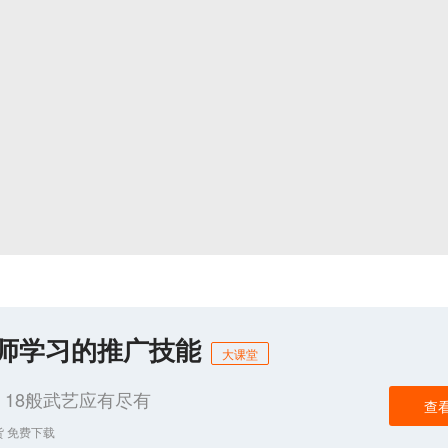
化师学习的推广技能
大课堂
18般武艺应有尽有
查
货 免费下载