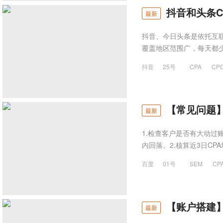
抖音和头条CP
最新
抖音、今日头条是依托互
覆盖地区范围广，每天都
抖音
25号
CPA
CP
【常见问题】
最新
1.检查客户是否有大动过
内回落。2.核算近3日CP
百度
01号
SEM
CP
【账户搭建
最新