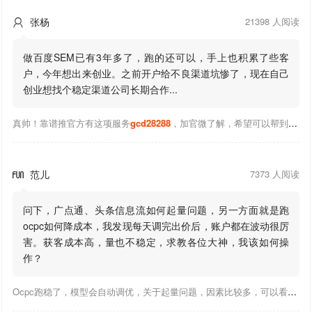
张杨
21398 人阅读

做百度SEM已有3年多了，跑的还可以，手上也积累了些客
户，今年想出来创业。之前开户给不良渠道坑惨了，现在自己
创业想找个稳定渠道公司长期合作...
真帅！靠谱推官方有这项服务
gcd28288
，加官微了解，希望可以帮到你！
范儿
7373 人阅读

问下，广点通、头条信息流如何起量问题，另一方面就是跑
ocpc如何降成本，我发现每天调完出价后，账户都在波动很厉
害。获客成本高，量也不稳定，求教各位大神，我该如何操
作？
Ocpc跑稳了，模型会自动调优，关于起量问题，因素比较多，可以看下靠谱推大神出的干货文章，都是经验总结，应该可以找到对应解决。