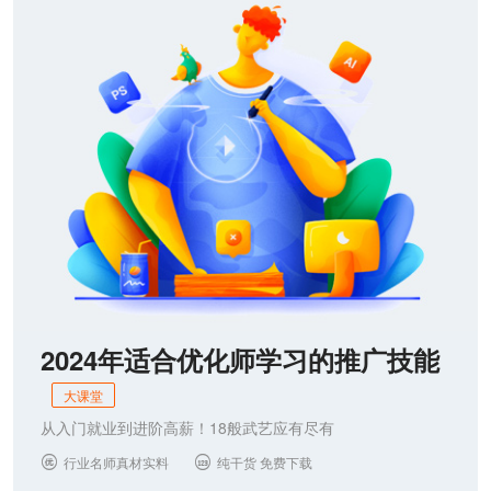
联系我们
2024年适合优化师学习的推广技能
大课堂
从入门就业到进阶高薪！18般武艺应有尽有
行业名师真材实料
纯干货 免费下载

