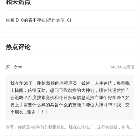
相关热点
栏目ID=
0
的表不存在(操作类型=0)
热点评论
文生
14388 人阅读

我今年39了，刚给裁掉的老程序员，钱途、人生迷茫，每每晚
上惊醒，傍徨无助。想问下靠谱推的大神们，现在转运营推广
会迟吗？百度搜索竞价和今日头条信息流推广哪个好学些？如
要上手需要什么样的具备什么的技能？哪位大神可帮下我，交
个朋友...谢谢！！！
老哥，你情况与2年前的我很相似，现在也转推广，这行有钱景，你有基础上手会比较快，不必担心。至于学竞价还是信息流哪个好，我是信息流广告入手，现在迷上靠谱推关注大神们的营销推广干货。有空你也可多泡下这站，真能学到不少东西；希望可以帮到你！