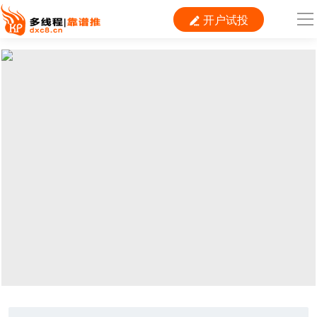
开户试投

导
航
首 页

运营
搜索
信息流
短视频
二类电商
当前位置：
首页
> TAG信息列表 > KOC
