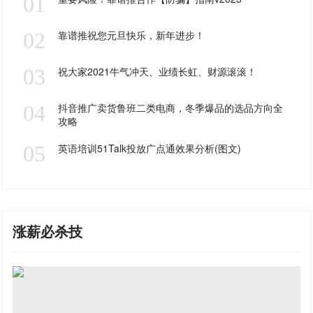
01
02
靠谱推祝您元旦快乐，新年进步！
03
祝大家2021牛气冲天、业绩长虹、财源滚滚！
04
抖音推广卖货鲁班二类电商，冬季爆品的选品方向全
攻略
05
英语培训51Talk投放广点通效果分析(图文)
涨薪必杀技