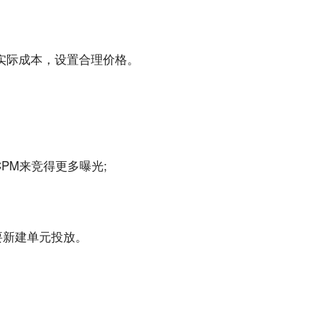
实际成本，设置合理价格。
CPM来竞得更多
曝光
;
要新建单元
投放
。