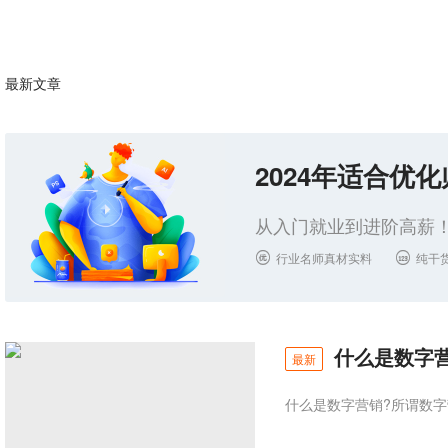
最新文章
2024年适合优
从入门就业到进阶高薪！
行业名师真材实料
纯干


什么是数字营
最新
什么是数字营销?所谓数