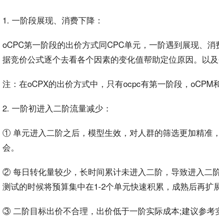
1. 一阶段
展现
、消费
下降
：
o
CPC
第一阶段的
出价
方式同CPC单元，一阶遇到展现、
据
竞价
公式逐个去看各个因素的变化值帮助定位原因。以及
注：在
oCPX
的出价方式中，只有
ocpc
有第一阶段，
o
CPM
2. 一阶初进入二阶流量减少：
① 单元进入二阶之后，模型生效，对人群的筛选更加精准
会
。
② 每日
转化量
较少，长时间累计未进入二阶，导致进入二阶
测试的时候将预算集中在1-2个单元快速积累，成熟后再扩
③ 二阶目标出价不合理，出价低于一阶实际
成本
;建议参