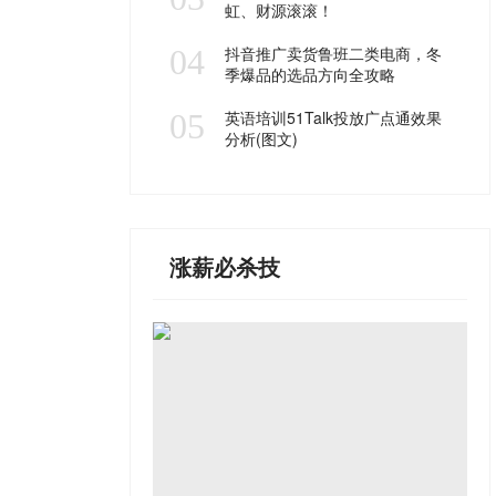
虹、财源滚滚！
04
抖音推广卖货鲁班二类电商，冬
季爆品的选品方向全攻略
05
英语培训51Talk投放广点通效果
分析(图文)
涨薪必杀技