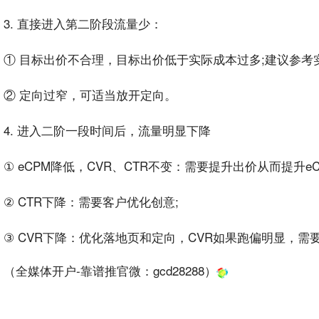
3. 直接进入
第二阶段
流量少
：
① 目标出价不合理，目标出价低于实际成本过多;建议参考
② 定向过窄，可适当放开定向。
4. 进入二阶一段时间后，流量明显下降
① eCPM降低，CVR、CTR不变：需要提升出价从而提升e
② CTR下降：需要
客户
优化
创意;
③ CVR下降：优化
落地页
和定向，CVR如果跑偏明显，需
（全媒体开户-靠谱推官微：
gcd28288
）