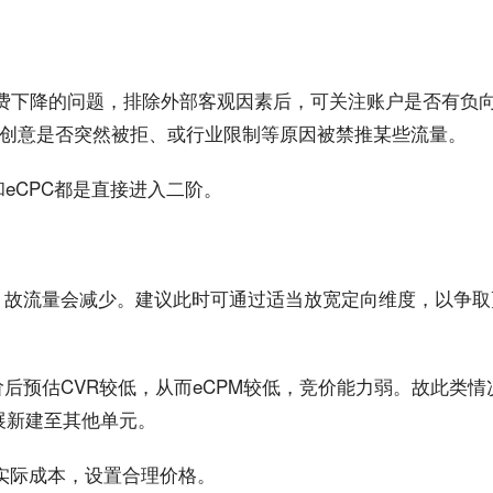
消费下降的问题，排除外部客观因素后，可关注
账户
是否有负
创意
是否突然被拒、或
行业
限制等原因被禁推某些
流量
。
和
eCPC
都是直接进入
二阶
。
，故流量会减少。建议此时可通过适当放宽
定向
维度，以争取
后预估CVR较低，从而eCPM较低，竞价
能力
弱。故此类情
展新建至其他单元。
考实际成本，设置合理价格。