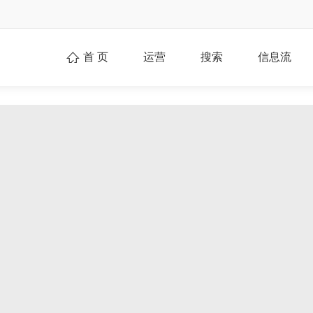
首 页
运营
搜索
信息流
