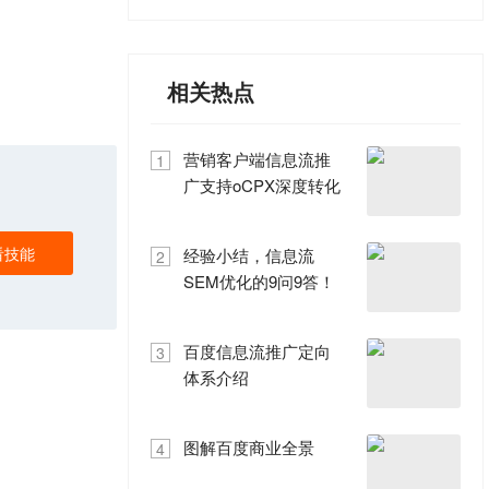
1
/1
相关热点
营销客户端信息流推
1
广支持oCPX深度转化
看技能
经验小结，信息流
2
SEM优化的9问9答！
百度信息流推广定向
3
体系介绍
图解百度商业全景
4