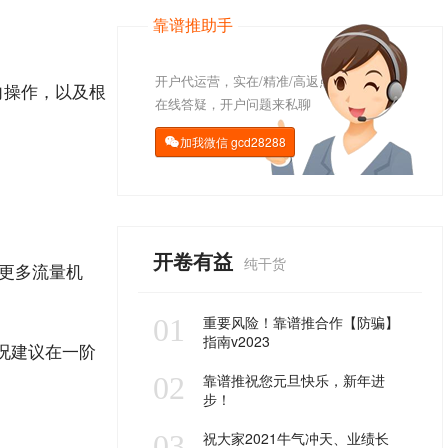
靠谱推助手
开户代运营，实在/精准/高返点
向
操作
，以及根
在线答疑，开户问题来私聊
加我微信
gcd28288

开卷有益
纯干货
更多流量
机
01
重要风险！靠谱推合作【防骗】
指南v2023
况建议在一阶
02
靠谱推祝您元旦快乐，新年进
步！
03
祝大家2021牛气冲天、业绩长