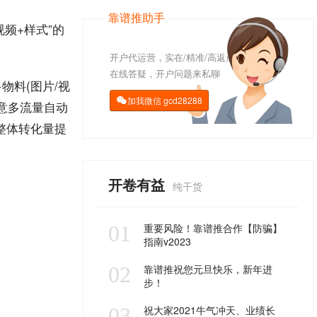
靠谱推助手
视频
+
样式
”的
开户代运营，实在/精准/高返点
在线答疑，开户问题来私聊
物料(图片/视
加我微信
gcd28288

意多
流量
自动
整体转化量提
开卷有益
纯干货
01
重要风险！靠谱推合作【防骗】
指南v2023
02
靠谱推祝您元旦快乐，新年进
步！
03
祝大家2021牛气冲天、业绩长