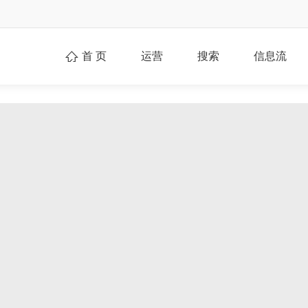
首 页
运营
搜索
信息流
