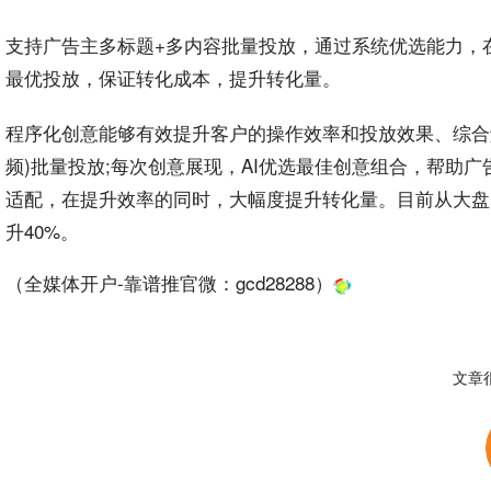
支持
广告
主多标题+多
内容
批量
投放
，通过系统优选
能力
，
最优投放，保证转化
成本
，提升
转化量
。
程序
化创意能够有效提升
客户
的
操作
效率
和投放
效果
、综合
频)批量投放;每次创意
展现
，
AI
优选最佳
创意组合
，帮助广
适配，在提升效率的同时，大幅度提升转化量。目前从大盘
升40%。
（全媒体开户-靠谱推官微：
gcd28288
）
文章