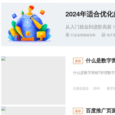
2024年适合优
从入门就业到进阶高薪！
行业名师真材实料
纯干


什么是数字营
最新
什么是数字营销?所谓数
百度信息流
25号
数字
百度推广页
最新