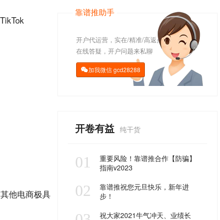
靠谱推助手
ikTok
开户代运营，实在/精准/高返点
在线答疑，开户问题来私聊
加我微信
gcd28288

开卷有益
纯干货
01
重要风险！靠谱推合作【防骗】
指南v2023
02
靠谱推祝您元旦快乐，新年进
与其他电商极具
步！
03
祝大家2021牛气冲天、业绩长