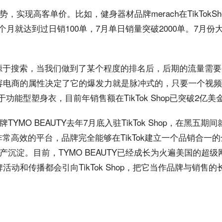
势，实现高
客单价
。比如，健身器材
品牌
merach在TikTo
个月就达到过日销100单，7月单日销量突破2000单。7月份
源于
搜索
，当我们做到了某个程度的
排名
后，后期的流量需要
样，内容电商的属性决定了它的爆发力就是脉冲式的，只要一个
视频
功能型塑身衣，目前年销售额在TikTok Shop已突破2亿美
MO BEAUTY去年7月底
入驻
TikTok Shop，在黑五期
p是一个非常高效的平台，品牌完全能够在TikTok建立一个品销合
沉淀。目前，TYMO BEAUTY已经成长为火遍美国的超
牌活动和
传播
都会引向TikTok Shop，把它当作品牌与销售