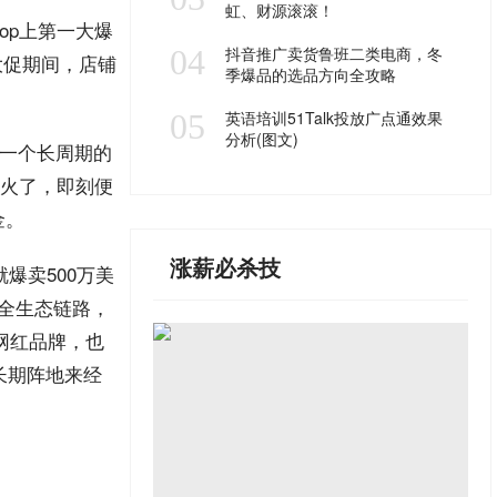
虹、财源滚滚！
kShop上第一大爆
04
抖音推广卖货鲁班二类电商，冬
大促期间，店铺
季爆品的选品方向全攻略
05
英语培训51Talk投放广点通效果
分析(图文)
一个长周期的
火了，即刻便
金。
涨薪必杀技
间就爆卖500万美
一的全生态链路，
级网红品牌，也
的长期阵地来经