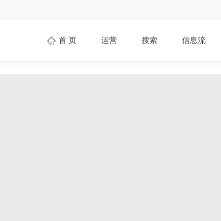
首 页
运营
搜索
信息流
