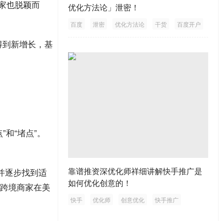
家也脱颖而
优化方法论」泄密！
百度
泄密
优化方法论
干货
百度开户
得到新增长，基
”和“堵点”。
靠谱推资深优化师祥细讲解快手推广是
并逐步找到适
如何优化创意的！
化了跨境商家在美
快手
优化师
创意优化
快手推广