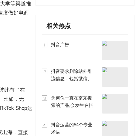
家大学等渠道推
速度做好电商
相关热点
抖音广告
1
抖音要求删除站外引
2
流信息：包括微信、
QQ等 逾期将被重置
彼此有了在
为何你一直在京东搜
。比如，无
3
索的产品,会发生在抖
k Shop达
音广告上
抖音运营的54个专业
4
家出海，直接
术语