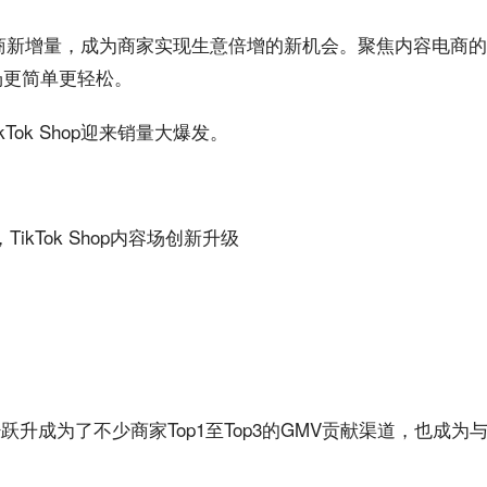
商
新增量，成为
商家
实现生意倍增的新
机会
。聚焦
内容
电商的T
场更简单更轻松。
ok Shop迎来销量大爆发。
经跃升成为了不少商家Top1至Top3的GMV贡献
渠道
，也成为