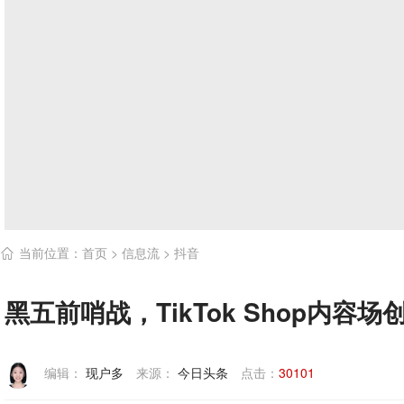
当前位置：
首页
>
信息流
>
抖音

黑五前哨战，TikTok Shop内容场
编辑：
现户多
来源：
今日头条
点击：
30101