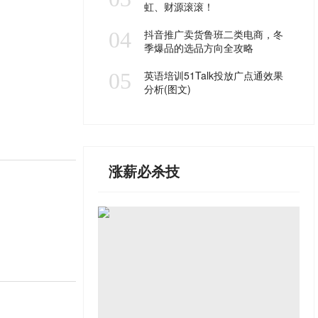
虹、财源滚滚！
04
抖音推广卖货鲁班二类电商，冬
季爆品的选品方向全攻略
05
英语培训51Talk投放广点通效果
分析(图文)
涨薪必杀技