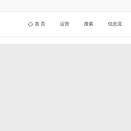
首 页
运营
搜索
信息流
