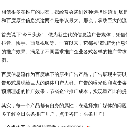
相信很多在
推广
的朋友，都经常会遇到这种选择难题!到底
和
百度
原生信息流这两个是争议最大。那么，承载巨大的
流
首先说下“
今日头条
”，做为新生代的信息流
广告
媒体，凭借
抖音
、
快手
、西瓜
视频
等。一直以来，它都被“奉诚”为
信息
的
推广效果
。满足了不同需求推广
企业
各式各样的推广需求
例。
百度信息
流作为百度旗下的原生广告产品，广告展现主要以
告形式
展现给巨大的媒体用户人群。广告的
曝光
度和点击咨
预期理想的推广效果，节省
企业推广
成本，实现量产比的提
其实，每一个产品都有自身的属性，在选择推广媒体的问题
多了解今日
头条推广
开户
，点击咨询：头条开户!
（全媒体开户-靠谱推官微：
gcd28288
）