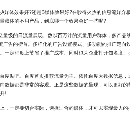
是A媒体
效果
好?还是B媒体效果好?在吵得火热的
信息流
媒介
量
载体
的不用产品，到底哪一个效果会好一些呢?
亿量级的日流量
展现
、数以百万计的流量
用户
群体，多产品
流广告
的榜首。多样化的广告设置模式、多功能的推广
定向
。一定程度上节省了推广
成本
、同时也为企业打开
知名度
、
百度贴吧
、百度首页推荐流量为主。依托百度大
数据
信息，
询数据都是非常的客观。正是这些数据的呈现，可以更好的
升!
上，一定要切合实际，选择适合的媒体，才可以实现最大的