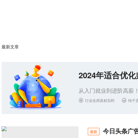
最新文章
2024年适合优
从入门就业到进阶高薪！
行业名师真材实料
纯干


今日头条广
最新