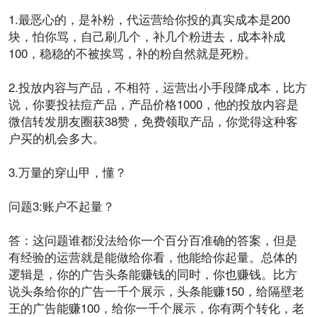
1.最恶心的，是补粉，
代运营
给你投的真实成本是200
块，怕你骂，自己刷几个，补几个粉进去，成本补成
100，稳稳的不被挨骂，补的粉自然就是死粉。
2.
投放
内容
与产品，不相符，运营出小手段降成本，比方
说，你要投祛痘产品，产品价格1000，他的投放内容是
微信转发
朋友圈
获38赞，免费领取产品，你觉得这种
客
户
买的
机会
多大。
3.万量的穿山甲，懂？
问题3:
账户
不起量？
答：这问题谁都没法给你一个百分百准确的答案，但是
有
经验
的运营就是能做给你看，他能给你起量。总体的
逻辑是，你的广告
头条
能
赚钱
的同时，你也赚钱。比方
说头条给你的广告一千个展示，头条能赚150，给隔壁老
王的广告能赚100，给你一千个展示，你有两个转化，老