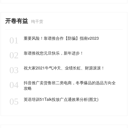
开卷有益
纯干货
01
重要风险！靠谱推合作【防骗】指南v2023
02
靠谱推祝您元旦快乐，新年进步！
03
祝大家2021牛气冲天、业绩长虹、财源滚滚！
04
抖音推广卖货鲁班二类电商，冬季爆品的选品方向全
攻略
05
英语培训51Talk投放广点通效果分析(图文)