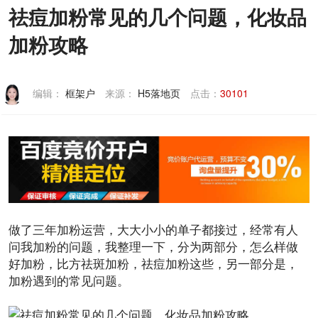
祛痘加粉常见的几个问题，化妆品
联系我们
加粉攻略
编辑：
框架户
来源：
H5落地页
点击：
30101
做了三年
加粉
运营
，大大小小的单子都接过，经常有人
问我加粉的问题，我整理一下，分为两部分，怎么样做
好加粉，比方
祛斑
加粉，
祛痘加粉
这些，另一部分是，
加粉遇到的
常见问题
。