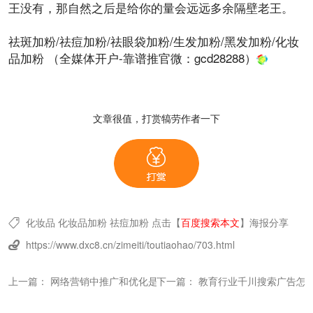
王没有，那自然之后是给你的量会远远多余隔壁老王。
祛斑加粉/祛痘加粉/祛眼袋加粉/
生发
加粉/黑发加粉/
化妆
品
加粉
（全媒体开户-靠谱推官微：
gcd28288
）
文章很值，打赏犒劳作者一下
化妆品
化妆品加粉
祛痘加粉
点击【
百度搜索本文
】
海报分享

https://www.dxc8.cn/zimeiti/toutiaohao/703.html

上一篇：
网络营销中推广和优化是基石，122种方法大全
下一篇：
教育行业千川搜索广告怎