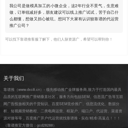
我公司是做模具加工的小微企业，这2年行业不景气，生意难
做，订单锐减好多，朋友建议可以线上推广试试，苦于自己什
么都懂，想做又担心被坑。想问下大家有认识较靠谱的代运营
推广公司？
可以找下靠谱推客服了解下，他们人脉资源广，希望可以帮到你！
关于我们
靠谱推（www.dxc8.cn）- 领先移动推广金牌服务商,致力于打造国内最具
品质的互联网推广营销垂直社区，服务方向包括SEM、信息流广告等互联
网广告投放相关的干货知识、百度SEM竞价推广、信息流优化、数据分
析、短视频营销教程、二类电商运营、
框架户
、
端口户
、
代运营
、渠道资
源对接等等，百度推广开户代运营就找靠谱推 - 实在/精准/高返点！！！
（靠谱推官方微信：
gcd28288
）