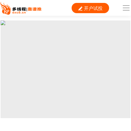
开户试投

导
航
首 页

运营
搜索
信息流
短视频
二类电商
当前位置：
首页
>
新媒体
>
头条号
