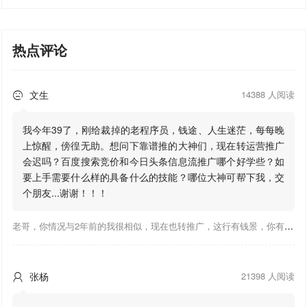
热点评论
文生
14388 人阅读

我今年39了，刚给裁掉的老程序员，钱途、人生迷茫，每每晚
上惊醒，傍徨无助。想问下靠谱推的大神们，现在转运营推广
会迟吗？百度搜索竞价和今日头条信息流推广哪个好学些？如
要上手需要什么样的具备什么的技能？哪位大神可帮下我，交
个朋友...谢谢！！！
老哥，你情况与2年前的我很相似，现在也转推广，这行有钱景，你有基础上手会比较快，不必担心。至于学竞价还是信息流哪个好，我是信息流广告入手，现在迷上靠谱推关注大神们的营销推广干货。有空你也可多泡下这站，真能学到不少东西；希望可以帮到你！
张杨
21398 人阅读
