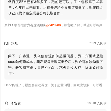
做百度SEM已有3年多了，跑的还可以，手上也积累了些客
户，今年想出来创业。之前开户给不良渠道坑惨了，现在自己
创业想找个稳定渠道公司长期合作...
真帅！靠谱推官方有这项服务
gcd28288
，加官微了解，希望可以帮到你！
范儿
7373 人阅读

问下，广点通、头条信息流如何起量问题，另一方面就是跑
ocpc如何降成本，我发现每天调完出价后，账户都在波动很厉
害。获客成本高，量也不稳定，求教各位大神，我该如何操
作？
Ocpc跑稳了，模型会自动调优，关于起量问题，因素比较多，可以看下靠谱推大神出的干货文章，都是经验总结，应该可以找到对应解决。
李安达
10318 人阅读
