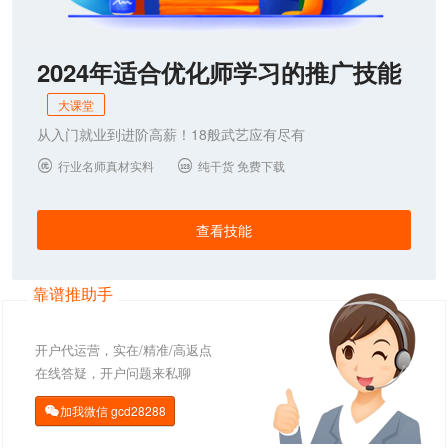
2024年适合优化师学习的推广技能
大课堂
从入门就业到进阶高薪！18般武艺应有尽有
行业名师真材实料
纯干货 免费下载


查看技能
靠谱推助手
开户代运营，实在/精准/高返点
在线答疑，开户问题来私聊
加我微信
gcd28288
