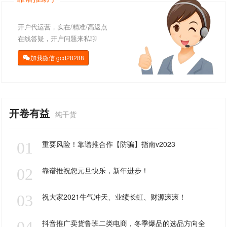
开户代运营，实在/精准/高返点
在线答疑，开户问题来私聊
加我微信
gcd28288

开卷有益
纯干货
01
重要风险！靠谱推合作【防骗】指南v2023
02
靠谱推祝您元旦快乐，新年进步！
03
祝大家2021牛气冲天、业绩长虹、财源滚滚！
04
抖音推广卖货鲁班二类电商，冬季爆品的选品方向全