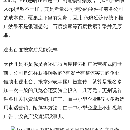
入cpi指数不一样，其是考量公司选购的物件和劳务公司
的成本费。覆巢之下岂有完卵，因此 低靡经济形势下推
广效果不是很理想化，百度搜索等百度搜索引擎并无原
罪。
逃出百度搜索后又能怎样
大伙儿是不是你是否还记得百度搜索推广
运营
模式问世
前，公司是怎样获得顾客的?有资产有整体
实力
的企业，
借助电视电台、报章杂志等砸
广告宣传
，就算是报名参
加一次一般的展览会还要资金投入十几万元，更别说各
种各样关联資源营销推广了。而中小型企业呢?大多数选
用电话营销、陌拜等
方法
，由于中小型企业上不起
视频
广告，没资产没資源没事儿。