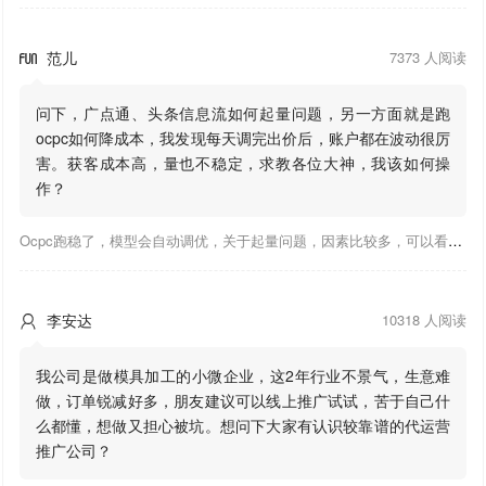
范儿
7373 人阅读

问下，广点通、头条信息流如何起量问题，另一方面就是跑
ocpc如何降成本，我发现每天调完出价后，账户都在波动很厉
害。获客成本高，量也不稳定，求教各位大神，我该如何操
作？
Ocpc跑稳了，模型会自动调优，关于起量问题，因素比较多，可以看下靠谱推大神出的干货文章，都是经验总结，应该可以找到对应解决。
李安达
10318 人阅读

我公司是做模具加工的小微企业，这2年行业不景气，生意难
做，订单锐减好多，朋友建议可以线上推广试试，苦于自己什
么都懂，想做又担心被坑。想问下大家有认识较靠谱的代运营
推广公司？