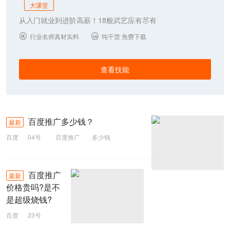
大课堂
从入门就业到进阶高薪！18般武艺应有尽有
行业名师真材实料
纯干货 免费下载


查看技能
百度推广多少钱？
最新
百度
04号
百度推广
多少钱
百度推广
最新
价格贵吗?是不
是超级烧钱?
百度
23号
百度推广