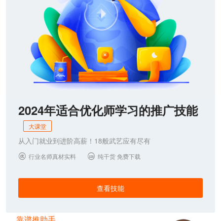
2024年适合优化师学习的推广技能
大课堂
从入门就业到进阶高薪！18般武艺应有尽有
行业名师真材实料
纯干货 免费下载


查看技能
靠谱推助手