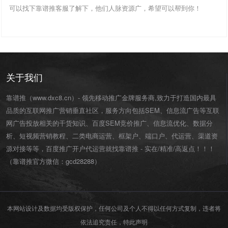
可以找下靠谱推客服了解下，他们人脉资源广，希望可以帮到你！
关于我们
靠谱推（www.dxc8.cn）- 领先移动推广金牌服务商,致力于打造国内最具
品质的互联网推广营销垂直社区，服务方向包括SEM、信息流广告等互联
网广告投放相关的干货知识、百度SEM竞价推广、信息流优化、数据分
析、短视频营销教程、二类电商运营、
框架户
、
端口户
、
代运营
、渠道资
源对接等等，百度推广开户代运营就找靠谱推 - 实在/精准/高返点！！！
（靠谱推官方微信：
gcd28288
）
本网站设计及数据均受版权保护，任何公司及个人不得以任何方式复制，违者将
依法追究责任，特此声明