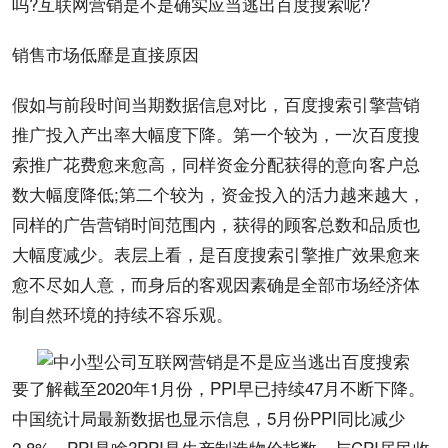
吗?互联网营销是不是确实应当逃出百度搜索呢?
销售市场低靡是直接原因
假如与前段时间当期
数据
信息对比，百度
搜索引擎营销
推广投入产出率大幅度
下降
。第一个较为，一次百度
搜
索推广
花费愈来愈高，同样资金分配获得的意向客户总
数大幅度降低;第二个较为，资金投入的活力越来越大，
同样的
广告
营销时间范围内，获得的顾客总数和品质也
大幅度减少。表层上看，是百度搜索引擎
推广效果
愈来
愈不尽如人意，而身后的客观因素确是全部市场经济体
制自然环境的持续不容乐观。
要了解截至2020年1月份，PPI早已持续47月不断下降。
中国统计局最新数据也显示信息，5月份PPI同比减少
2.8%。PPI是啥?PPI是生产制造物价指数，与CPI居民收