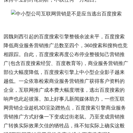
因魏则西引起的百度
搜索引擎
整顿余波未平，百度搜索
降低商业服务
营销推广
总数至四个，
360
搜索和
搜狗
也竞
相跟踪。自此，百度搜索再度公布停业整顿知己营销推
广(包含百度搜索经贸、百度
教育
等)，商业服务营销推广
部位大幅度降低，百度搜索引擎上中小型
企业
影子越来
越低。一众依靠检索商业服务营销推广获得
客户
资料的
企业，
互联网推广
成本
费大幅度增涨，逃出百度搜索的
响声也此起彼落。加上好事儿新闻媒体助力，一些互联
网营销企业趁机3D渲染蹭热点，百度搜索引擎商业服务
营销
推广方式
好像一下变成过街老鼠。乃至变成营销推
广转换实际
效果
欠佳的牺牲品，殊不知实际上确实这般