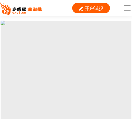
开户试投

导
航
首 页

运营
搜索
信息流
短视频
二类电商
当前位置：
首页
>
SEM
>
百度
