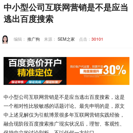
中小型公司互联网营销是不是应当
联系我们
逃出百度搜索
编辑：
推广狗
来源：
SEM之家
点击：
30101
中小型公司
互联网
营销
是不是应当逃出
百度
搜索
，这是
一个相对性比较敏感的话题讨论。最先申明的是，原文
中上述见解仅为引航博景很多年
互联网营销
实践
经验
，
融合现阶段
百度搜索
推广
现实状况后，理智、客观性、
保持中立的讨论剖析，不以任何一方站口。