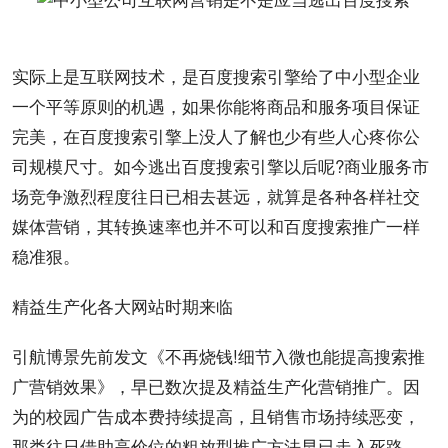
实际上是互联网技术，是百度搜索引擎给了中小型企业
一个平等原则的机遇，如果你能将商品和服务
项目
保证
完美，在百度搜索引擎上没人了解也少有些人心疼你公
司规模尺寸。如今逃出百度搜索引擎以后呢?商业服务市
场竞争激烈程度往日已相去甚远，就算是各种各样社交
媒体营销，其转换速率也并不可以和百度搜索推广一样
稳准狠。
精益生产化各大
网站
时期
来临
引航博景先前发文《不再
烧钱
!细节入微也能提高搜索推
广
营销效果
》，早已数次提及精益生产化营销推广。因
为的校园广告成本费持续提高，且销售市场持续恶变，
那类往日借助
高价
位的粗放型推广方法早已走入死路。