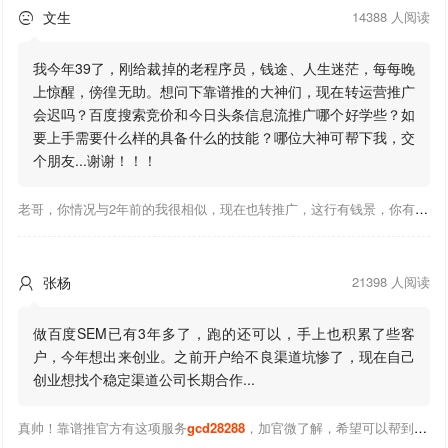
文生
14388 人阅读

我今年39了，刚给裁掉的老程序员，钱途、人生迷茫，每每晚
上惊醒，傍徨无助。想问下靠谱推的大神们，现在转运营推广
会迟吗？百度搜索竞价和今日头条信息流推广哪个好学些？如
要上手需要什么样的具备什么的技能？哪位大神可帮下我，交
个朋友...谢谢！！！
老哥，你情况与2年前的我很相似，现在也转推广，这行有钱景，你有基础上手会比较快，不必担心。至于学竞价还是信息流哪个好，我是信息流广告入手，现在迷上靠谱推关注大神们的营销推广干货。有空你也可多泡下这站，真能学到不少东西；希望可以帮到你！
张杨
21398 人阅读

做百度SEM已有3年多了，跑的还可以，手上也积累了些客
户，今年想出来创业。之前开户给不良渠道坑惨了，现在自己
创业想找个稳定渠道公司长期合作...
真帅！靠谱推官方有这项服务
gcd28288
，加官微了解，希望可以帮到你！