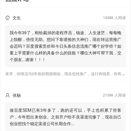
文生
14388 人阅读

我今年39了，刚给裁掉的老程序员，钱途、人生迷茫，每每晚
上惊醒，傍徨无助。想问下靠谱推的大神们，现在转运营推广
会迟吗？百度搜索竞价和今日头条信息流推广哪个好学些？如
要上手需要什么样的具备什么的技能？哪位大神可帮下我，交
个朋友...谢谢！！！
老哥，你情况与2年前的我很相似，现在也转推广，这行有钱景，你有基础上手会比较快，不必担心。至于学竞价还是信息流哪个好，我是信息流广告入手，现在迷上靠谱推关注大神们的营销推广干货。有空你也可多泡下这站，真能学到不少东西；希望可以帮到你！
张杨
21398 人阅读

做百度SEM已有3年多了，跑的还可以，手上也积累了些客
户，今年想出来创业。之前开户给不良渠道坑惨了，现在自己
创业想找个稳定渠道公司长期合作...