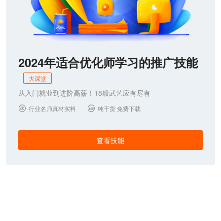
2024年适合优化师学习的推广技能
大课堂
从入门就业到进阶高薪！18般武艺应有尽有
行业名师真材实料
纯干货 免费下载


查看技能