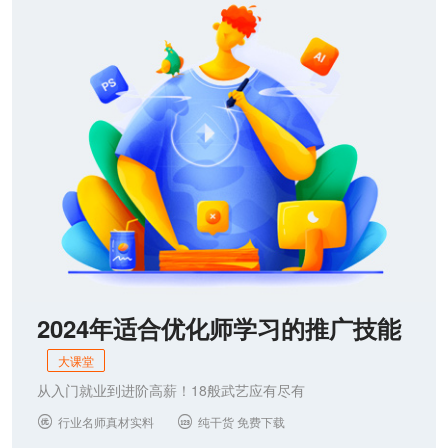
联系我们
2024年适合优化师学习的推广技能
大课堂
从入门就业到进阶高薪！18般武艺应有尽有
行业名师真材实料
纯干货 免费下载

