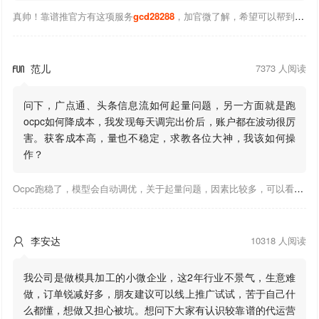
真帅！靠谱推官方有这项服务
gcd28288
，加官微了解，希望可以帮到你！
范儿
7373 人阅读

问下，广点通、头条信息流如何起量问题，另一方面就是跑
ocpc如何降成本，我发现每天调完出价后，账户都在波动很厉
害。获客成本高，量也不稳定，求教各位大神，我该如何操
作？
Ocpc跑稳了，模型会自动调优，关于起量问题，因素比较多，可以看下靠谱推大神出的干货文章，都是经验总结，应该可以找到对应解决。
李安达
10318 人阅读

我公司是做模具加工的小微企业，这2年行业不景气，生意难
做，订单锐减好多，朋友建议可以线上推广试试，苦于自己什
么都懂，想做又担心被坑。想问下大家有认识较靠谱的代运营