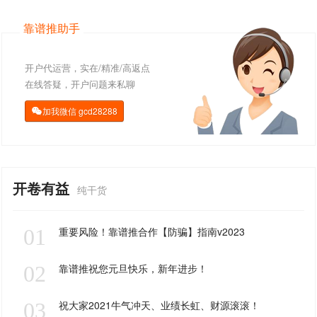
靠谱推助手
开户代运营，实在/精准/高返点
在线答疑，开户问题来私聊
加我微信
gcd28288

开卷有益
纯干货
01
重要风险！靠谱推合作【防骗】指南v2023
02
靠谱推祝您元旦快乐，新年进步！
03
祝大家2021牛气冲天、业绩长虹、财源滚滚！