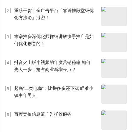
重磅干货！全广告平台「靠谱推殿堂级优
2
化方法论」泄密！
靠谱推资深优化师祥细讲解快手推广是如
3
何优化创意的！
抖音火山版小视频的年度营销秘籍 如何
4
先人一步，抢占商业新增长点？
起底“二类电商”：比拼多多还下沉 瞄准小
5
镇中年男人
百度竞价信息流广告托管服务
6