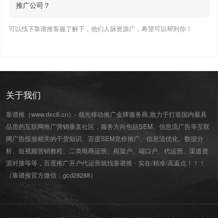
推广公司？
可以找下靠谱推客服了解下，他们人脉资源广，希望可以帮到你！
关于我们
靠谱推（www.dxc8.cn）- 领先移动推广金牌服务商,致力于打造国内最具
品质的互联网推广营销垂直社区，服务方向包括SEM、信息流广告等互联
网广告投放相关的干货知识、百度SEM竞价推广、信息流优化、数据分
析、短视频营销教程、二类电商运营、
框架户
、
端口户
、
代运营
、渠道资
源对接等等，百度推广开户代运营就找靠谱推 - 实在/精准/高返点！！！
（靠谱推官方微信：
gcd28288
）