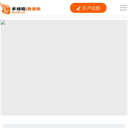
开户试投

导
航
首 页

运营
搜索
信息流
短视频
二类电商
当前位置：
首页
>
推广
>
互联网营销
