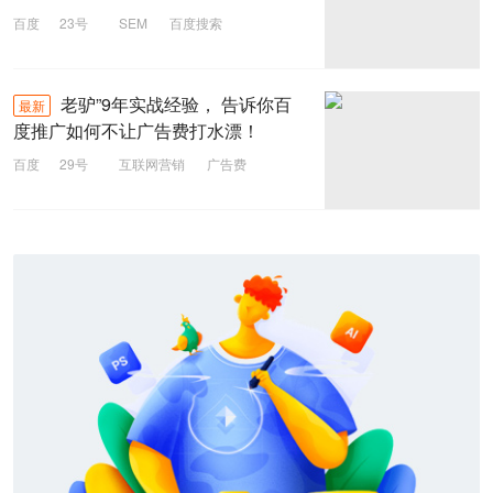
百度
23号
SEM
百度搜索
互联网营销
中小型公司
老驴”9年实战经验， 告诉你百
最新
度推广如何不让广告费打水漂！
百度
29号
互联网营销
广告费
百度推广
经验