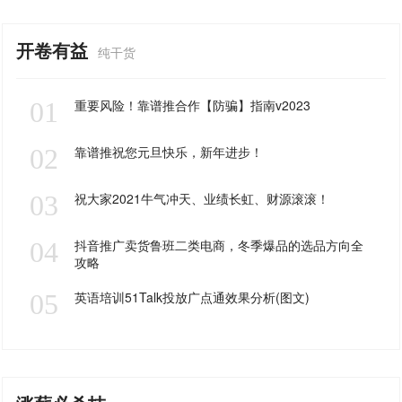
开卷有益
纯干货
01
重要风险！靠谱推合作【防骗】指南v2023
02
靠谱推祝您元旦快乐，新年进步！
03
祝大家2021牛气冲天、业绩长虹、财源滚滚！
04
抖音推广卖货鲁班二类电商，冬季爆品的选品方向全
攻略
05
英语培训51Talk投放广点通效果分析(图文)