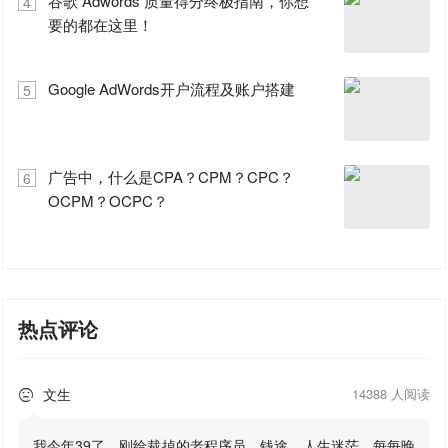
谷歌 Adwords 质量得分终极指南，你想
4
要的都在这里！
Google AdWords开户流程及账户搭建
5
广告中，什么是CPA？CPM？CPC？
6
OCPM？OCPC？
热点评论
文生
14388 人阅读

我今年39了，刚给裁掉的老程序员，钱途、人生迷茫，每每晚