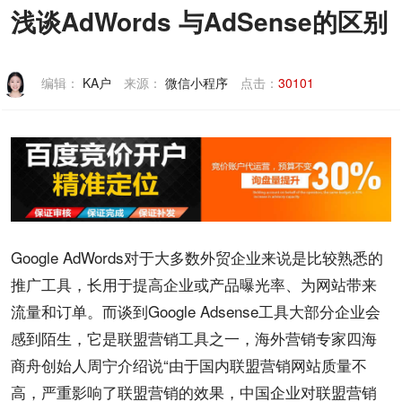
浅谈AdWords 与AdSense的区别
编辑：
KA户
来源：
微信小程序
点击：
30101
Google
AdWords
对于大多数
外贸
企业
来说是比较熟悉的
推广
工具
，长用于提高企业或产品
曝光
率、为
网站
带来
流量
和订单。而谈到Google
Adsense
工具大部分企业会
感到陌生，它是
联盟
营销
工具之一，
海外营销
专家四海
商舟创始人周宁介绍说“由于国内联盟营销网站质量不
高，严重影响了联盟营销的
效果
，中国企业对联盟营销