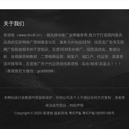
关于我们
靠谱推（www.dxc8.cn）- 领先移动推广金牌服务商,致力于打造国内最具
品质的互联网推广营销垂直社区，服务方向包括SEM、信息流广告等互联
网广告投放相关的干货知识、百度SEM竞价推广、信息流优化、数据分
析、短视频营销教程、二类电商运营、
框架户
、
端口户
、
代运营
、渠道资
源对接等等，百度推广开户代运营就找靠谱推 - 实在/精准/高返点！！！
（靠谱推官方微信：
gcd28288
）
本网站设计及数据均受版权保护，任何公司及个人不得以任何方式复制，违者将
依法追究责任，特此声明
Copyright © 2020 靠谱推 版权所有 粤ICP备
粤ICP备18095198号