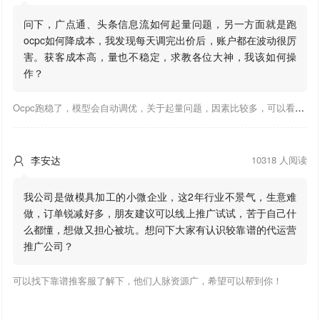
问下，广点通、头条信息流如何起量问题，另一方面就是跑
ocpc如何降成本，我发现每天调完出价后，账户都在波动很厉
害。获客成本高，量也不稳定，求教各位大神，我该如何操
作？
Ocpc跑稳了，模型会自动调优，关于起量问题，因素比较多，可以看下靠谱推大神出的干货文章，都是经验总结，应该可以找到对应解决。
李安达
10318 人阅读

我公司是做模具加工的小微企业，这2年行业不景气，生意难
做，订单锐减好多，朋友建议可以线上推广试试，苦于自己什
么都懂，想做又担心被坑。想问下大家有认识较靠谱的代运营
推广公司？
可以找下靠谱推客服了解下，他们人脉资源广，希望可以帮到你！