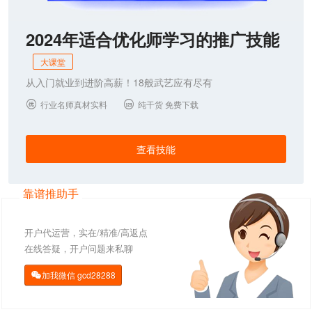
2024年适合优化师学习的推广技能
大课堂
从入门就业到进阶高薪！18般武艺应有尽有
行业名师真材实料
纯干货 免费下载


查看技能
靠谱推助手
开户代运营，实在/精准/高返点
在线答疑，开户问题来私聊
加我微信
gcd28288
