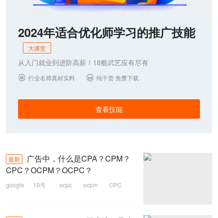
2024年适合优化师学习的推广技能
大课堂
从入门就业到进阶高薪！18般武艺应有尽有
行业名师真材实料
纯干货 免费下载


查看技能
广告中，什么是CPA？CPM？
最新
CPC？OCPM？OCPC？
google
19号
ocpc
ocpm
CPC
CPM