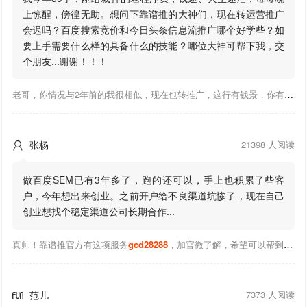
上惊醒，傍徨无助。想问下靠谱推的大神们，现在转运营推广
会迟吗？百度搜索竞价和今日头条信息流推广哪个好学些？如
要上手需要什么样的具备什么的技能？哪位大神可帮下我，交
个朋友...谢谢！！！
老哥，你情况与2年前的我很相似，现在也转推广，这行有钱景，你有基础上手会比较快，不必担心。至于学竞价还是信息流哪个好，我是信息流广告入手，现在迷上靠谱推关注大神们的营销推广干货。有空你也可多泡下这站，真能学到不少东西；希望可以帮到你！
张杨
21398 人阅读

做百度SEM已有3年多了，跑的还可以，手上也积累了些客
户，今年想出来创业。之前开户给不良渠道坑惨了，现在自己
创业想找个稳定渠道公司长期合作...
真帅！靠谱推官方有这项服务
gcd28288
，加官微了解，希望可以帮到你！
范儿
7373 人阅读
