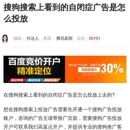
搜狗搜索上看到的自闭症广告是怎
联系我们
么投放
编辑：
抖达人
来源：
腾讯新闻
点击：
30101
在
搜狗
搜索
上看到的自闭症
广告
是怎么
投放
上去的?
想在
搜狗搜索
上
投放广告
需要先
开通
一个搜狗
广告投放
账户
，咨询的广告主请带
推广
页面，需要
搜狗广告
投放
开户
可联系我们
高返点
开户，并提供专业的
搜狗推广
客