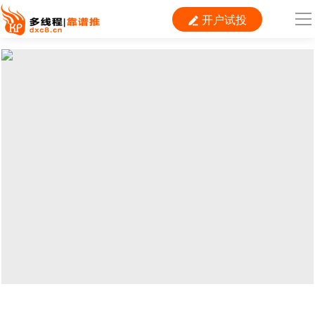
开户试投

导
航
首 页

运营
搜索
信息流
短视频
二类电商
当前位置：
首页
>
SEM
>
搜狗
