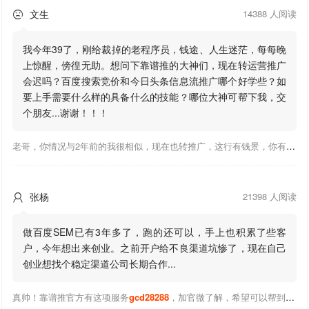
文生
14388 人阅读

我今年39了，刚给裁掉的老程序员，钱途、人生迷茫，每每晚
上惊醒，傍徨无助。想问下靠谱推的大神们，现在转运营推广
会迟吗？百度搜索竞价和今日头条信息流推广哪个好学些？如
要上手需要什么样的具备什么的技能？哪位大神可帮下我，交
个朋友...谢谢！！！
老哥，你情况与2年前的我很相似，现在也转推广，这行有钱景，你有基础上手会比较快，不必担心。至于学竞价还是信息流哪个好，我是信息流广告入手，现在迷上靠谱推关注大神们的营销推广干货。有空你也可多泡下这站，真能学到不少东西；希望可以帮到你！
张杨
21398 人阅读

做百度SEM已有3年多了，跑的还可以，手上也积累了些客
户，今年想出来创业。之前开户给不良渠道坑惨了，现在自己
创业想找个稳定渠道公司长期合作...
真帅！靠谱推官方有这项服务
gcd28288
，加官微了解，希望可以帮到你！