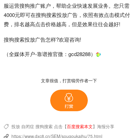
服
运营
搜狗
推广账户
，帮助
企业
快速发展业务。您只需
4000元即可在搜狗搜索投放广告，依照有效点击模式付
费，
排名
越高
点击价格
越高，但是
效果
往往会越好!
搜狗搜索投放广告怎样?欢迎咨询!
（全媒体开户-靠谱推官微：
gcd28288
）
文章很值，打赏犒劳作者一下
投放
自闭症
搜狗搜索
点击【
百度搜索本文
】
海报分享

https://www.dxc8.cn/SEM/sougoukaihu/75.html
