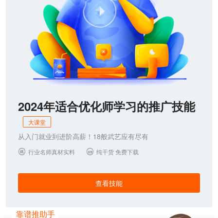
2024年适合优化师学习的推广技能
大课堂
从入门就业到进阶高薪！18般武艺应有尽有
行业名师真材实料
纯干货 免费下载


查看技能
靠谱推助手