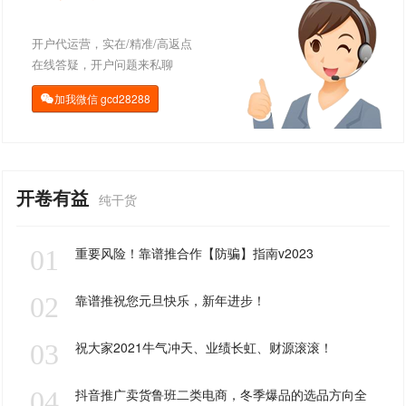
开户代运营，实在/精准/高返点
在线答疑，开户问题来私聊
加我微信
gcd28288

开卷有益
纯干货
01
重要风险！靠谱推合作【防骗】指南v2023
02
靠谱推祝您元旦快乐，新年进步！
03
祝大家2021牛气冲天、业绩长虹、财源滚滚！
04
抖音推广卖货鲁班二类电商，冬季爆品的选品方向全