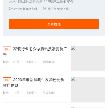
从入门就业到进阶高薪！18般武艺应有尽有
行业名师真材实料
纯干货 免费下载


查看技能
家装行业怎么做腾讯搜索竞价广
最新
告
搜狗
20号
竞价广告
腾讯搜索
家装
2023年最新搜狗生发加粉竞价
最新
推广信息
搜狗
14号
竞价推广
生发加粉
搜狗总价