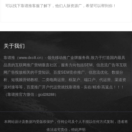
可以找下靠谱推客服了解下，他们人脉资源广，希望可以帮到你！
关于我们
靠谱推（www.dxc8.cn）- 领先移动推广金牌服务商,致力于打造国内最具
品质的互联网推广营销垂直社区，服务方向包括SEM、信息流广告等互联
网广告投放相关的干货知识、百度SEM竞价推广、信息流优化、数据分
析、短视频营销教程、二类电商运营、
框架户
、
端口户
、
代运营
、渠道资
源对接等等，百度推广开户代运营就找靠谱推 - 实在/精准/高返点！！！
（靠谱推官方微信：
gcd28288
）
本网站设计及数据均受版权保护，任何公司及个人不得以任何方式复制，违者将
依法追究责任，特此声明