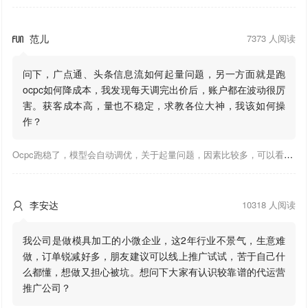
范儿
7373 人阅读

问下，广点通、头条信息流如何起量问题，另一方面就是跑
ocpc如何降成本，我发现每天调完出价后，账户都在波动很厉
害。获客成本高，量也不稳定，求教各位大神，我该如何操
作？
Ocpc跑稳了，模型会自动调优，关于起量问题，因素比较多，可以看下靠谱推大神出的干货文章，都是经验总结，应该可以找到对应解决。
李安达
10318 人阅读

我公司是做模具加工的小微企业，这2年行业不景气，生意难
做，订单锐减好多，朋友建议可以线上推广试试，苦于自己什
么都懂，想做又担心被坑。想问下大家有认识较靠谱的代运营
推广公司？