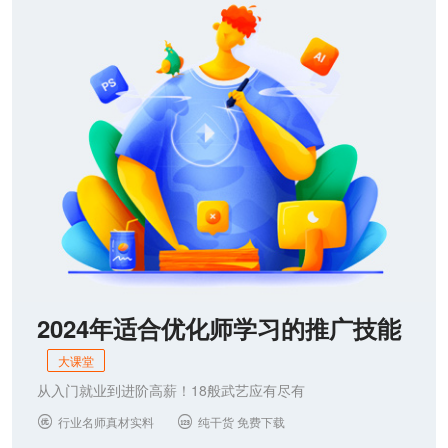
联系我们
2024年适合优化师学习的推广技能
大课堂
从入门就业到进阶高薪！18般武艺应有尽有
行业名师真材实料
纯干货 免费下载

