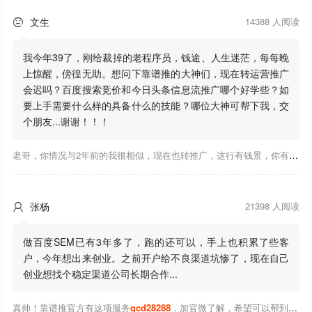
文生
14388 人阅读

我今年39了，刚给裁掉的老程序员，钱途、人生迷茫，每每晚
上惊醒，傍徨无助。想问下靠谱推的大神们，现在转运营推广
会迟吗？百度搜索竞价和今日头条信息流推广哪个好学些？如
要上手需要什么样的具备什么的技能？哪位大神可帮下我，交
个朋友...谢谢！！！
老哥，你情况与2年前的我很相似，现在也转推广，这行有钱景，你有基础上手会比较快，不必担心。至于学竞价还是信息流哪个好，我是信息流广告入手，现在迷上靠谱推关注大神们的营销推广干货。有空你也可多泡下这站，真能学到不少东西；希望可以帮到你！
张杨
21398 人阅读

做百度SEM已有3年多了，跑的还可以，手上也积累了些客
户，今年想出来创业。之前开户给不良渠道坑惨了，现在自己
创业想找个稳定渠道公司长期合作...
真帅！靠谱推官方有这项服务
gcd28288
，加官微了解，希望可以帮到你！