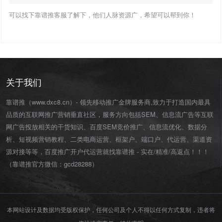
可以找下靠谱推客服了解下，他们人脉资源广，希望可以帮到你！
关于我们
靠谱推（www.dxc8.cn）- 领先移动推广金牌服务商,致力于打造国内最具
品质的互联网推广营销垂直社区，服务方向包括SEM、信息流广告等互联
网广告投放相关的干货知识、百度SEM竞价推广、信息流优化、数据分
析、短视频营销教程、二类电商运营、
框架户
、
端口户
、
代运营
、渠道资
源对接等等，百度推广开户代运营就找靠谱推 - 实在/精准/高返点！！！
（靠谱推官方微信：
gcd28288
）
本网站设计及数据均受版权保护，任何公司及个人不得以任何方式复制，违者将