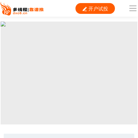
开户试投

导
航
首 页

运营
搜索
信息流
短视频
二类电商
当前位置：
首页
>
数据分析
>
案例分析
