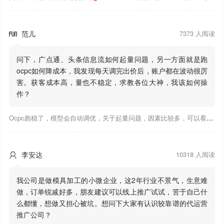
范儿
7373 人阅读

问下，广点通、头条信息流如何起量问题，另一方面就是跑
ocpc如何降成本，我发现每天调完出价后，账户都在波动很厉
害。获客成本高，量也不稳定，求教各位大神，我该如何操
作？
Ocpc跑稳了，模型会自动调优，关于起量问题，因素比较多，可以看下靠谱推大神出的干货文章，都是经验总结，应该可以找到对应解决。
李安达
10318 人阅读

我公司是做模具加工的小微企业，这2年行业不景气，生意难
做，订单锐减好多，朋友建议可以线上推广试试，苦于自己什
么都懂，想做又担心被坑。想问下大家有认识较靠谱的代运营
推广公司？