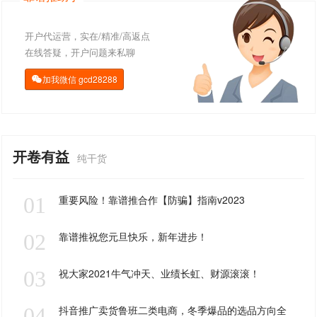
开户代运营，实在/精准/高返点
在线答疑，开户问题来私聊
加我微信
gcd28288

开卷有益
纯干货
01
重要风险！靠谱推合作【防骗】指南v2023
02
靠谱推祝您元旦快乐，新年进步！
03
祝大家2021牛气冲天、业绩长虹、财源滚滚！
04
抖音推广卖货鲁班二类电商，冬季爆品的选品方向全