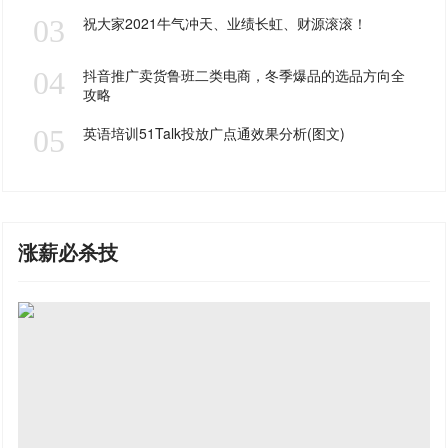
03
祝大家2021牛气冲天、业绩长虹、财源滚滚！
04
抖音推广卖货鲁班二类电商，冬季爆品的选品方向全
攻略
05
英语培训51Talk投放广点通效果分析(图文)
涨薪必杀技