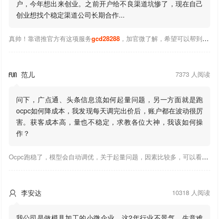
户，今年想出来创业。之前开户给不良渠道坑惨了，现在自己
创业想找个稳定渠道公司长期合作...
真帅！靠谱推官方有这项服务
gcd28288
，加官微了解，希望可以帮到你！
范儿
7373 人阅读

问下，广点通、头条信息流如何起量问题，另一方面就是跑
ocpc如何降成本，我发现每天调完出价后，账户都在波动很厉
害。获客成本高，量也不稳定，求教各位大神，我该如何操
作？
Ocpc跑稳了，模型会自动调优，关于起量问题，因素比较多，可以看下靠谱推大神出的干货文章，都是经验总结，应该可以找到对应解决。
李安达
10318 人阅读

我公司是做模具加工的小微企业，这2年行业不景气，生意难