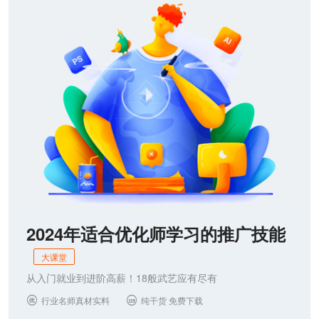
联系我们
2024年适合优化师学习的推广技能
大课堂
从入门就业到进阶高薪！18般武艺应有尽有
行业名师真材实料
纯干货 免费下载

