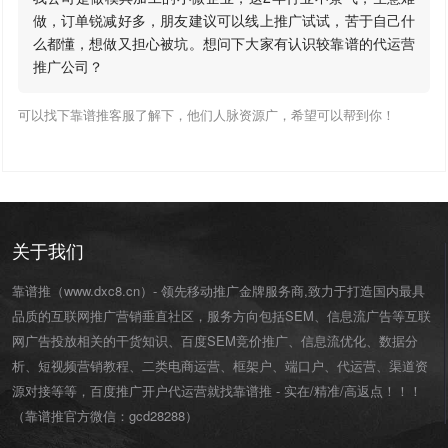
做，订单锐减好多，朋友建议可以线上推广试试，苦于自己什
么都懂，想做又担心被坑。想问下大家有认识较靠谱的代运营
推广公司？
可以找下靠谱推客服了解下，他们人脉资源广，希望可以帮到你！
关于我们
靠谱推（www.dxc8.cn）- 领先移动推广金牌服务商,致力于打造国内最具
品质的互联网推广营销垂直社区，服务方向包括SEM、信息流广告等互联
网广告投放相关的干货知识、百度SEM竞价推广、信息流优化、数据分
析、短视频营销教程、二类电商运营、
框架户
、
端口户
、
代运营
、渠道资
源对接等等，百度推广开户代运营就找靠谱推 - 实在/精准/高返点！！！
（靠谱推官方微信：
gcd28288
）