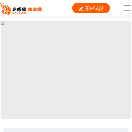
开户试投

导
航
首 页

运营
搜索
信息流
短视频
二类电商
当前位置：
首页
>
测试
