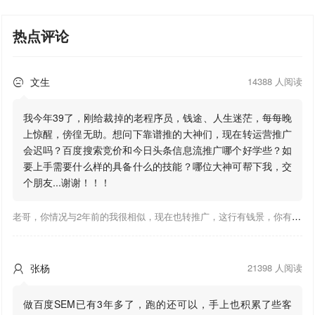
热点评论
文生
14388 人阅读

我今年39了，刚给裁掉的老程序员，钱途、人生迷茫，每每晚
上惊醒，傍徨无助。想问下靠谱推的大神们，现在转运营推广
会迟吗？百度搜索竞价和今日头条信息流推广哪个好学些？如
要上手需要什么样的具备什么的技能？哪位大神可帮下我，交
个朋友...谢谢！！！
老哥，你情况与2年前的我很相似，现在也转推广，这行有钱景，你有基础上手会比较快，不必担心。至于学竞价还是信息流哪个好，我是信息流广告入手，现在迷上靠谱推关注大神们的营销推广干货。有空你也可多泡下这站，真能学到不少东西；希望可以帮到你！
张杨
21398 人阅读

做百度SEM已有3年多了，跑的还可以，手上也积累了些客