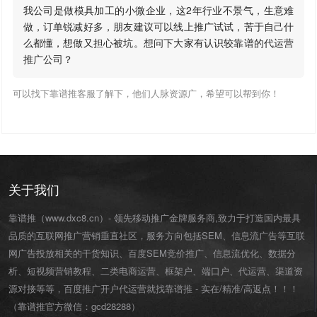
我公司是做模具加工的小微企业，这2年行业不景气，生意难
做，订单锐减好多，朋友建议可以线上推广试试，苦于自己什
么都懂，想做又担心被坑。想问下大家有认识较靠谱的代运营
推广公司？
可以找下靠谱推客服了解下，他们人脉资源广，希望可以帮到你！
关于我们
靠谱推（www.dxc8.cn）- 领先移动推广金牌服务商,致力于打造国内最具
品质的互联网推广营销垂直社区，服务方向包括SEM、信息流广告等互联
网广告投放相关的干货知识、百度SEM竞价推广、信息流优化、数据分
析、短视频营销教程、二类电商运营、
框架户
、
端口户
、
代运营
、渠道资
源对接等等，百度推广开户代运营就找靠谱推 - 实在/精准/高返点！！！
（靠谱推官方微信：
gcd28288
）