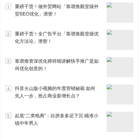
重磅干货！做外贸网站「靠谱推殿堂级外
1
贸SEO优化」泄密！
重磅干货！全广告平台「靠谱推殿堂级优
2
化方法论」泄密！
靠谱推资深优化师祥细讲解快手推广是如
3
何优化创意的！
抖音火山版小视频的年度营销秘籍 如何
4
先人一步，抢占商业新增长点？
起底“二类电商”：比拼多多还下沉 瞄准小
5
镇中年男人