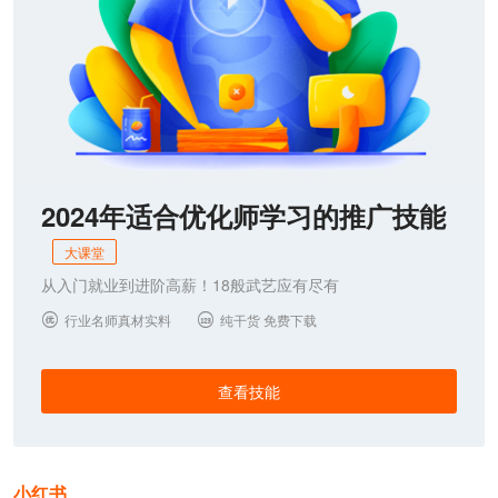
2024年适合优化师学习的推广技能
大课堂
从入门就业到进阶高薪！18般武艺应有尽有
行业名师真材实料
纯干货 免费下载


查看技能
小红书