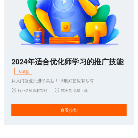
2024年适合优化师学习的推广技能
大课堂
从入门就业到进阶高薪！18般武艺应有尽有
行业名师真材实料
纯干货 免费下载


查看技能