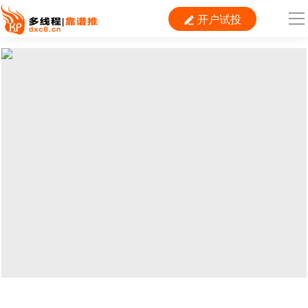
开户试投

导
航
首 页

运营
搜索
信息流
短视频
二类电商
当前位置：
首页
>
小红书
