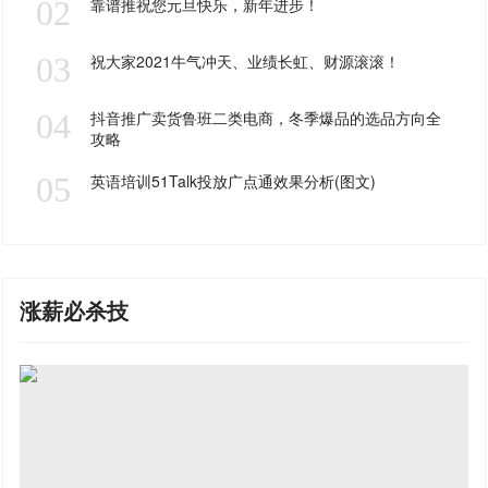
02
靠谱推祝您元旦快乐，新年进步！
03
祝大家2021牛气冲天、业绩长虹、财源滚滚！
04
抖音推广卖货鲁班二类电商，冬季爆品的选品方向全
攻略
05
英语培训51Talk投放广点通效果分析(图文)
涨薪必杀技