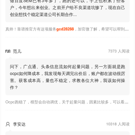
做百度SEM已有3年多了，跑的还可以，手上也积累了些客
户，今年想出来创业。之前开户给不良渠道坑惨了，现在自己
创业想找个稳定渠道公司长期合作...
真帅！靠谱推官方有这项服务
gcd28288
，加官微了解，希望可以帮到你！
范儿
7373 人阅读

问下，广点通、头条信息流如何起量问题，另一方面就是跑
ocpc如何降成本，我发现每天调完出价后，账户都在波动很厉
害。获客成本高，量也不稳定，求教各位大神，我该如何操
作？
Ocpc跑稳了，模型会自动调优，关于起量问题，因素比较多，可以看下靠谱推大神出的干货文章，都是经验总结，应该可以找到对应解决。
李安达
10318 人阅读
