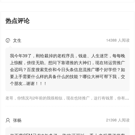
热点评论
文生
14388 人阅读

我今年39了，刚给裁掉的老程序员，钱途、人生迷茫，每每晚
上惊醒，傍徨无助。想问下靠谱推的大神们，现在转运营推广
会迟吗？百度搜索竞价和今日头条信息流推广哪个好学些？如
要上手需要什么样的具备什么的技能？哪位大神可帮下我，交
个朋友...谢谢！！！
老哥，你情况与2年前的我很相似，现在也转推广，这行有钱景，你有基础上手会比较快，不必担心。至于学竞价还是信息流哪个好，我是信息流广告入手，现在迷上靠谱推关注大神们的营销推广干货。有空你也可多泡下这站，真能学到不少东西；希望可以帮到你！
张杨
21398 人阅读
