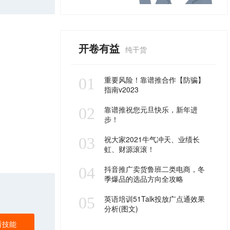
开卷有益
纯干货
01
重要风险！靠谱推合作【防骗】
指南v2023
02
靠谱推祝您元旦快乐，新年进
步！
03
祝大家2021牛气冲天、业绩长
虹、财源滚滚！
04
抖音推广卖货鲁班二类电商，冬
季爆品的选品方向全攻略
05
英语培训51Talk投放广点通效果
分析(图文)
看技能