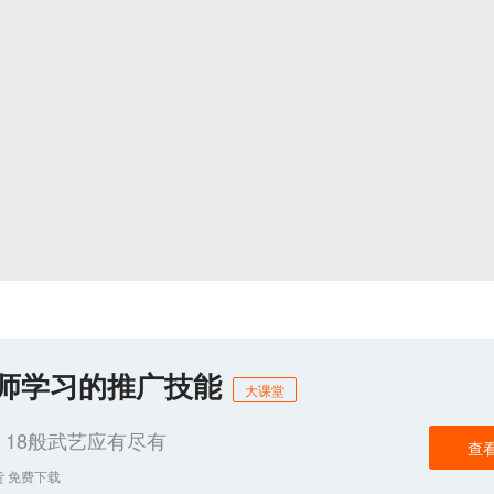
化师学习的推广技能
大课堂
18般武艺应有尽有
查
货 免费下载