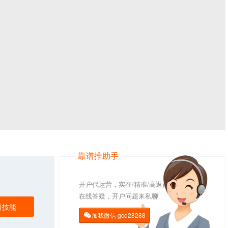
靠谱推助手
开户代运营，实在/精准/高返点
在线答疑，开户问题来私聊
看技能
加我微信
gcd28288
