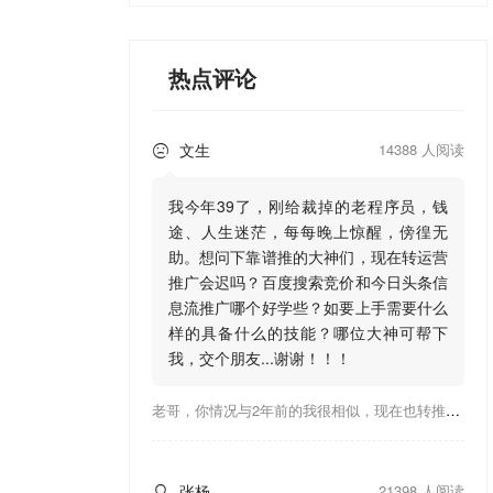
热点评论
文生
14388 人阅读

我今年39了，刚给裁掉的老程序员，钱
途、人生迷茫，每每晚上惊醒，傍徨无
助。想问下靠谱推的大神们，现在转运营
推广会迟吗？百度搜索竞价和今日头条信
息流推广哪个好学些？如要上手需要什么
样的具备什么的技能？哪位大神可帮下
我，交个朋友...谢谢！！！
老哥，你情况与2年前的我很相似，现在也转推广，这行有钱景，你有基础上手会比较快，不必担心。至于学竞价还是信息流哪个好，我是信息流广告入手，现在迷上靠谱推关注大神们的营销推广干货。有空你也可多泡下这站，真能学到不少东西；希望可以帮到你！
张杨
21398 人阅读
