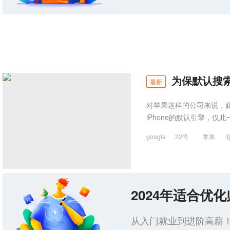
为保默认搜索
最新
对苹果这样的公司来说，
iPhone的默认引擎，
google
22号
苹果
2024年适合优
从入门就业到进阶高薪！