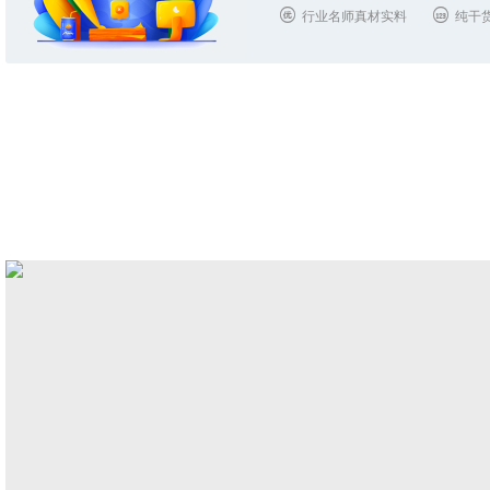
行业名师真材实料
纯干

