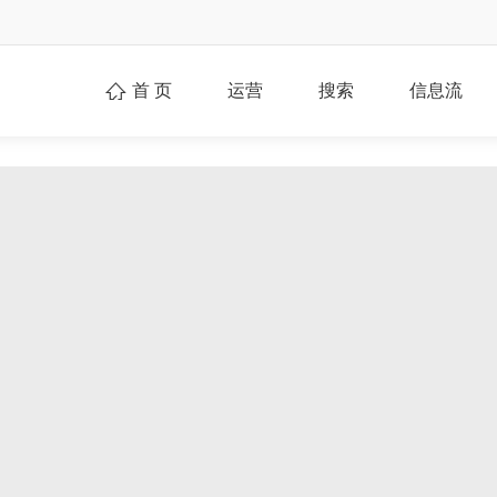
首 页
运营
搜索
信息流
