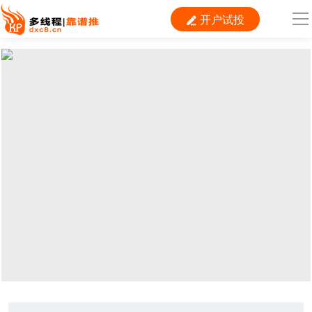
开户试投

导
航
首 页

运营
搜索
信息流
短视频
二类电商
当前位置：
首页
>
推广
>
3A游戏
