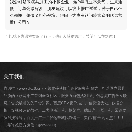
我公司是做模具加工的小微企业，这2年行业不景气，生意难
做，订单锐减好多，朋友建议可以线上推广试试，苦于自己什
么都懂，想做又担心被坑。想问下大家有认识较靠谱的代运营
推广公司？
可以找下靠谱推客服了解下，他们人脉资源广，希望可以帮到你！
关于我们
靠谱推（www.dxc8.cn）- 领先移动推广金牌服务商,致力于打造国内最具
品质的互联网推广营销垂直社区，服务方向包括SEM、信息流广告等互联
网广告投放相关的干货知识、百度SEM竞价推广、信息流优化、数据分
析、短视频营销教程、二类电商运营、
框架户
、
端口户
、
代运营
、渠道资
源对接等等，百度推广开户代运营就找靠谱推 - 实在/精准/高返点！！！
（靠谱推官方微信：
gcd28288
）