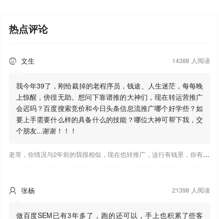
热点评论
文生
14388 人阅读

我今年39了，刚给裁掉的老程序员，钱途、人生迷茫，每每晚
上惊醒，傍徨无助。想问下靠谱推的大神们，现在转运营推广
会迟吗？百度搜索竞价和今日头条信息流推广哪个好学些？如
要上手需要什么样的具备什么的技能？哪位大神可帮下我，交
个朋友...谢谢！！！
老哥，你情况与2年前的我很相似，现在也转推广，这行有钱景，你有基础上手会比较快，不必担心。至于学竞价还是信息流哪个好，我是信息流广告入手，现在迷上靠谱推关注大神们的营销推广干货。有空你也可多泡下这站，真能学到不少东西；希望可以帮到你！
张杨
21398 人阅读

做百度SEM已有3年多了，跑的还可以，手上也积累了些客