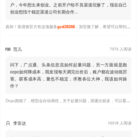
户，今年想出来创业。之前开户给不良渠道坑惨了，现在自己
创业想找个稳定渠道公司长期合作...
真帅！靠谱推官方有这项服务
gcd28288
，加官微了解，希望可以帮到你！
范儿
7373 人阅读

问下，广点通、头条信息流如何起量问题，另一方面就是跑
ocpc如何降成本，我发现每天调完出价后，账户都在波动很厉
害。获客成本高，量也不稳定，求教各位大神，我该如何操
作？
Ocpc跑稳了，模型会自动调优，关于起量问题，因素比较多，可以看下靠谱推大神出的干货文章，都是经验总结，应该可以找到对应解决。
李安达
10318 人阅读
