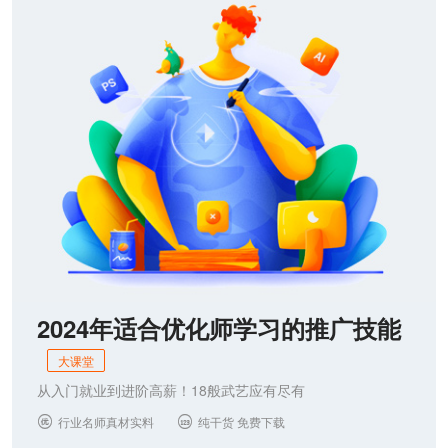
联系我们
2024年适合优化师学习的推广技能
大课堂
从入门就业到进阶高薪！18般武艺应有尽有
行业名师真材实料
纯干货 免费下载

