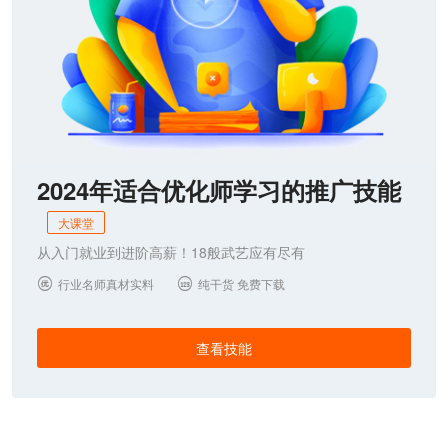
2024年适合优化师学习的推广技能
大课堂
从入门就业到进阶高薪！18般武艺应有尽有
行业名师真材实料
纯干货 免费下载


查看技能