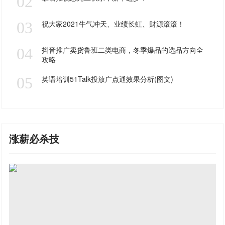
02
03
祝大家2021牛气冲天、业绩长虹、财源滚滚！
04
抖音推广卖货鲁班二类电商，冬季爆品的选品方向全
攻略
05
英语培训51Talk投放广点通效果分析(图文)
涨薪必杀技