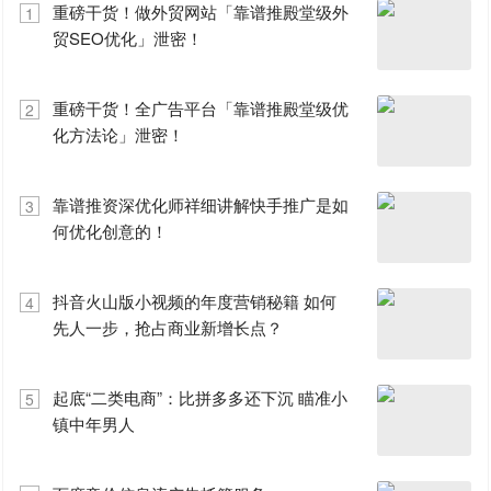
重磅干货！做外贸网站「靠谱推殿堂级外
1
贸SEO优化」泄密！
重磅干货！全广告平台「靠谱推殿堂级优
2
化方法论」泄密！
靠谱推资深优化师祥细讲解快手推广是如
3
何优化创意的！
抖音火山版小视频的年度营销秘籍 如何
4
先人一步，抢占商业新增长点？
起底“二类电商”：比拼多多还下沉 瞄准小
5
镇中年男人